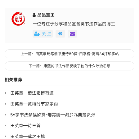
品品堂主
一位专注于分享和品鉴各类书法作品的博主
关 注
上一篇：田英章硬笔楷书唐诗80首-田字格-高清A4打印字帖
下一篇：康熙的书法作品反映了他的什么政治思想
相关推荐
田英章—楷法宏博有道
田英章—黄梅时节家家雨
56字书法条幅欣赏-荆霄鹏—淘沙九曲势贲张
田英章—诗三首
田英章—葳之王桃