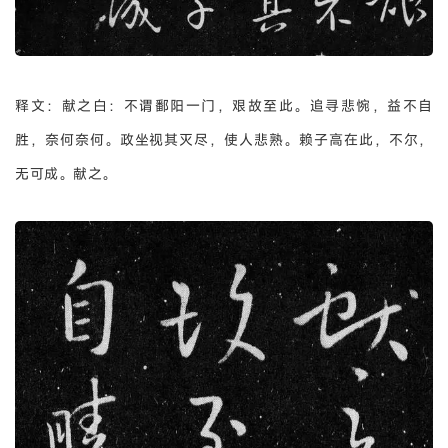
释文：献之白：不谓鄱阳一门，艰故至此。追寻悲惋，益不自
胜，奈何奈何。政坐视其灭尽，使人悲熟。赖子高在此，不尔，
无可成。献之。