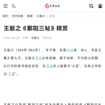
首页
历代经典
魏晋
王献之
正文
>
>
>
>
王献之《鄱阳三帖》精赏
2022-04-23
分类：
王献之
评论(0)
王献之（344年-386年），字子敬，东晋
书法
家、诗人，书圣王
羲之第七子。王献之
书法
众体皆精，敢于创新，不为其父所囿，
以行书和草书闻名后世，在
书法
史上被誉为“小圣”，与其父并称
为“二王”。
王献之行草书“鄱阳三帖”拓本中最为人熟知的是《鄱阳归乡