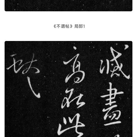
《不谓帖》局部1