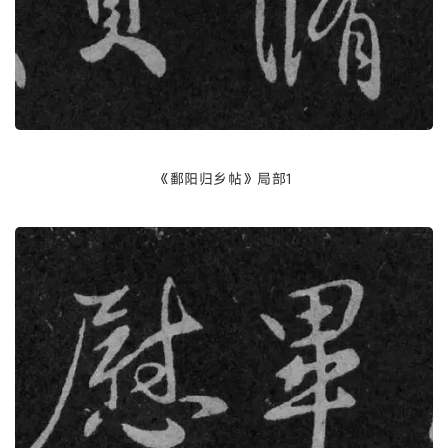
《鄱阳归乡帖》局部1