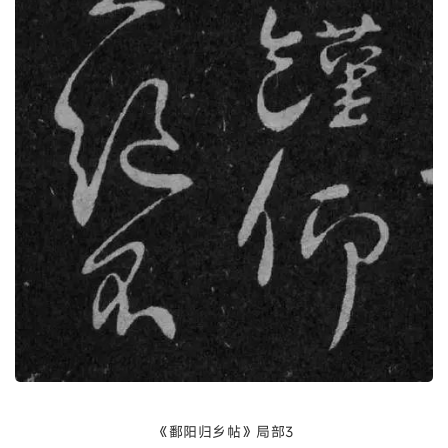
《鄱阳归乡帖》局部3