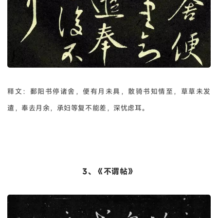
释文：鄱阳书停诸舍，便有月未具，散骑书知情至，草草未发
遣，奉去月余，承妇等复不能差，深忧虑耳。
3、《不谓帖》