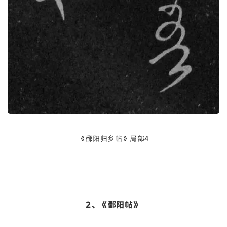
《鄱阳归乡帖》局部4
2、《鄱阳帖》