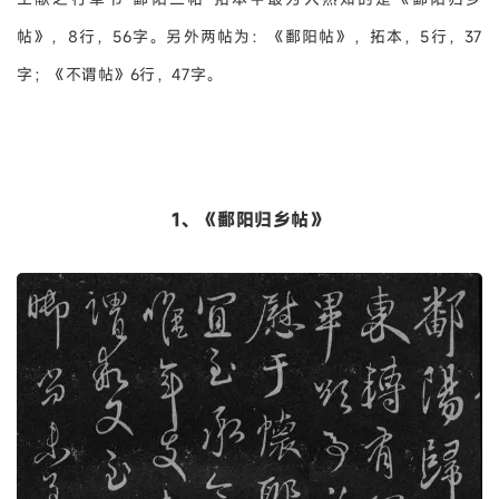
帖》，8行，56字。另外两帖为：《鄱阳帖》，拓本，5行，37
字；《不谓帖》6行，47字。
1、《鄱阳归乡帖》