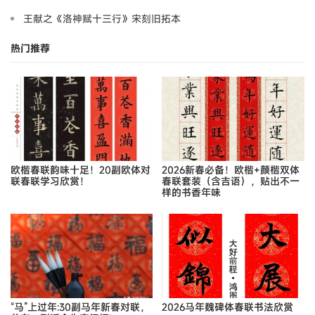
王献之《洛神赋十三行》宋刻旧拓本
热门推荐
欧楷春联韵味十足！20副欧体对
2026新春必备！欧楷+颜楷双体
联春联学习欣赏！
春联套装（含吉语），贴出不一
样的书香年味
“马”上过年:30副马年新春对联，
2026马年魏碑体春联书法欣赏