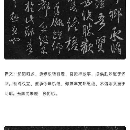
释文：鄱阳归乡，承修东转有理，吾贤毕欲事，必俟胜欢慰于怀
耶。吾终权宜，至承今年饥馑，仰唯年支都乏绝，不谓乖又至于
此耶。吾脚尚未差，极忧也。