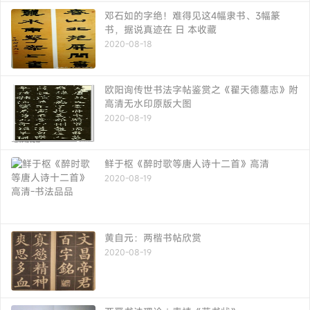
邓石如的字绝！难得见这4幅隶书、3幅篆
书，据说真迹在 日 本收藏
2020-08-18
欧阳询传世书法字帖鉴赏之《翟天德墓志》附
高清无水印原版大图
2020-08-19
鲜于枢《醉时歌等唐人诗十二首》高清
2020-08-19
黄自元：两楷书帖欣赏
2020-08-19