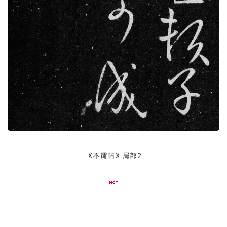
《不谓帖》局部2