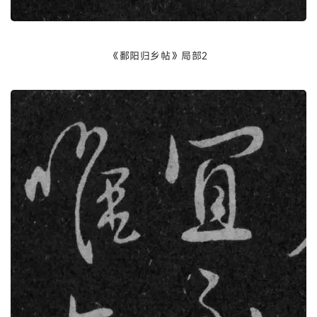
《鄱阳归乡帖》局部2