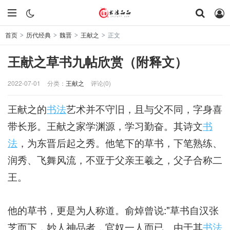
首页
历代经典
魏晋
王献之
正文
>
>
>
>
王献之草书九帖欣赏（附释文）
2022-07-01
分类：
王献之
评论(0)
王献之的
书法
艺术并不守旧，且与父不同，字身喜
带长形。王献之家学渊源，学习勤奋。其诗文
书
法
，为东晋后起之秀。他笔下的草书，下笔熟练、
润秀、飞舞风流，不亚于父亲王羲之，父子合称二
王。
他的草书，更是为人称道。俞焯曾说:"草书自汉张
芝而下，妙人神品者，官奴一人而已。由于其
书法