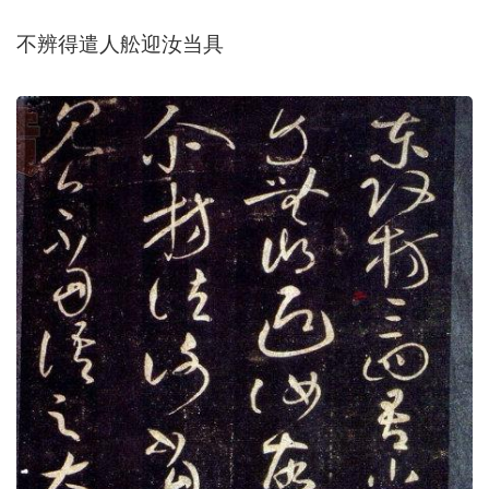
不辨得遣人舩迎汝当具