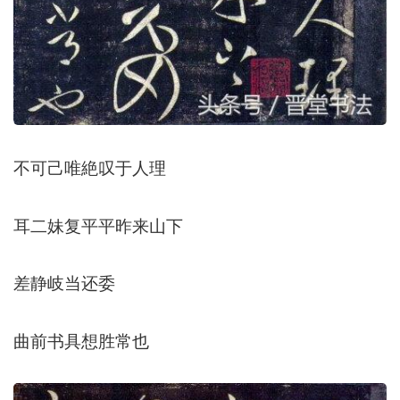
不可己唯絶叹于人理
耳二妹复平平昨来山下
差静岐当还委
曲前书具想胜常也