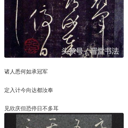
诸人悉何如承冠军
定入计今向达都汝奉
见欣庆但恐停日不多耳