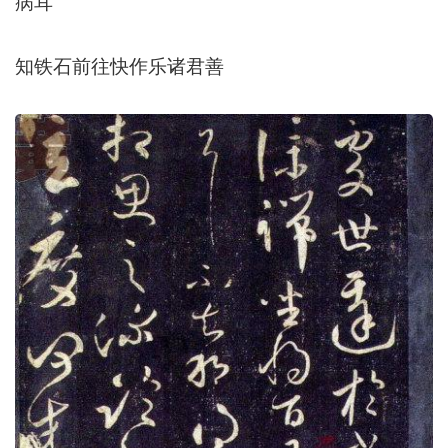
病耳
知铁石前往快作乐诸君善