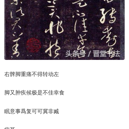
右髀脚重痛不得转动左
脚又肿疾候极是不佳幸食
眠意事爲复可可冀非臧