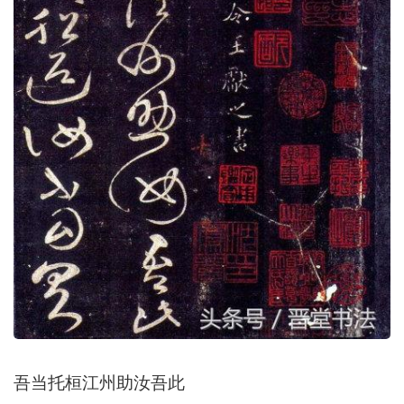
吾当托桓江州助汝吾此