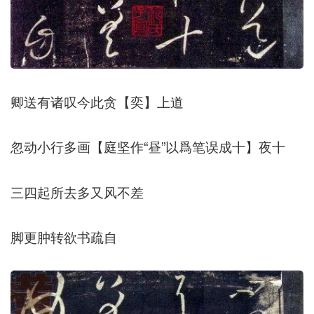
卿送有诸叹今此贪【奕】上道
忽动小行多画【庭坚作“昼”以爲笔误成十】夜十
三四起所去多又风不差
脚更肿转欲书疏自