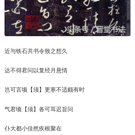
近与铁石共书令致之想久
达不得君问以复经月悬情
岂可言顷【须】更寒不适颇有时
气君顷【须】各可耳迟旨问
仆大都小佳然疾根聚在