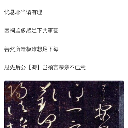
忧悬耶当谓有理
因祠监多感足下共事甚
善然所造极难想足下毎
思先后公【卿】岂须言亲亲不已意