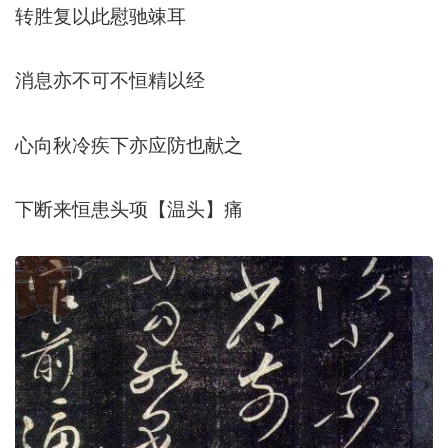
转胜复以此慰驰竦耳
消息亦不可不恒精以经
心向秋冷疾下亦应防也献之
下断来恒患头项【温头】痛