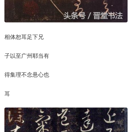
相体恕耳足下兄
子以至广州耶当有
得集理不念悬心也
耳