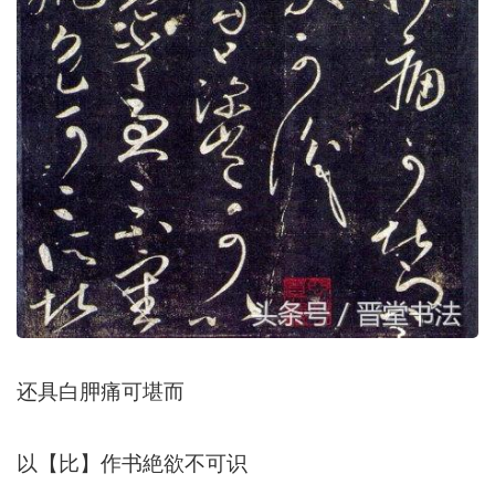
还具白胛痛可堪而
以【比】作书絶欲不可识