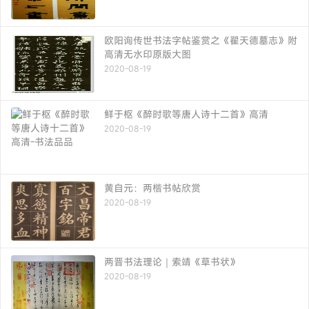
欧阳询传世书法字帖鉴赏之《翟天德墓志》附
高清无水印原版大图
2020-08-19
鲜于枢《醉时歌等唐人诗十二首》高清
2020-08-19
黄自元：两楷书帖欣赏
2020-08-19
两晋书法理论｜索靖《草书状》
2020-08-19