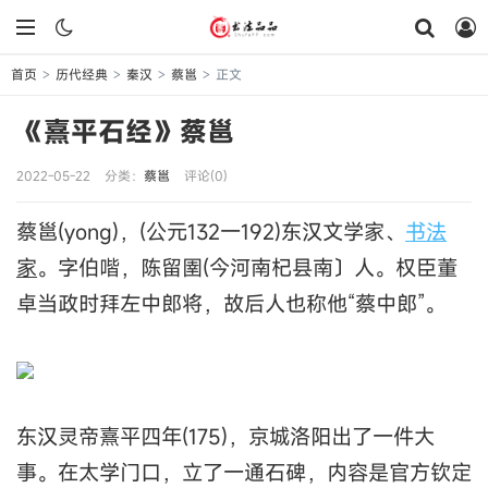
首页
历代经典
秦汉
蔡邕
正文
>
>
>
>
《熹平石经》蔡邕
2022-05-22
分类：
蔡邕
评论(0)
蔡邕(yong)，(公元132一192)东汉文学家、
书法
家
。字伯喈，陈留圉(今河南杞县南〕人。权臣董
卓当政时拜左中郎将，故后人也称他“蔡中郎”。
东汉灵帝熹平四年(175)，京城洛阳出了一件大
事。在太学门口，立了一通石碑，内容是官方钦定