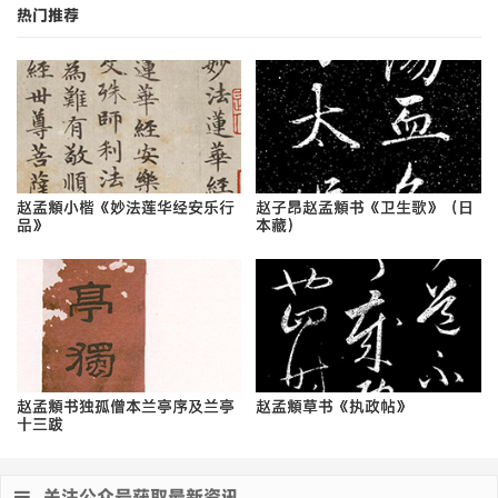
热门推荐
赵孟頫小楷《妙法莲华经安乐行
赵子昂赵孟頫书《卫生歌》（日
品》
本藏）
赵孟頫书独孤僧本兰亭序及兰亭
赵孟頫草书《执政帖》
十三跋
关注公众号获取最新资讯