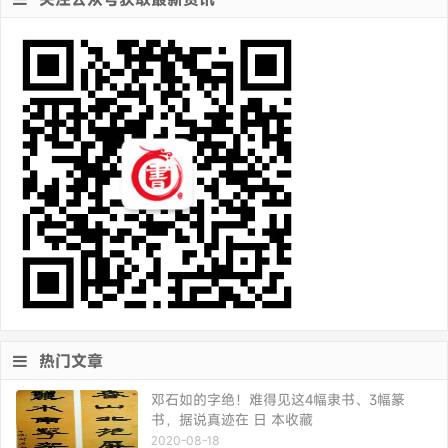
热门文章
邓石如的字绝！难得见这4幅隶书、3幅篆
书，据说真迹在 日 本收藏
2020-08-18