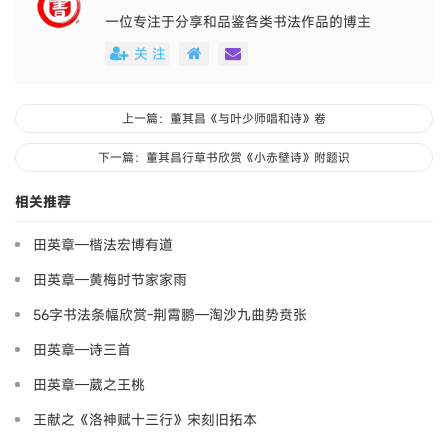
一位专注于分享和品鉴各类书法作品的博主
关 注
上一篇：董其昌《与叶少师唱和诗》卷
下一篇：董其昌行草书欣赏《小赤壁诗》附题识
相关推荐
田英章—楷法宏博有道
田英章—黄梅时节家家雨
56字书法条幅欣赏-荆霄鹏—淘沙九曲势贲张
田英章—诗三首
田英章—葳之王桃
王献之《洛神赋十三行》宋刻旧拓本