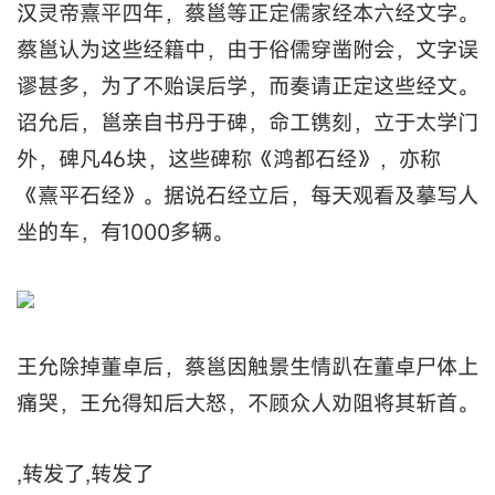
汉灵帝熹平四年，蔡邕等正定儒家经本六经文字。
蔡邕认为这些经籍中，由于俗儒穿凿附会，文字误
谬甚多，为了不贻误后学，而奏请正定这些经文。
诏允后，邕亲自书丹于碑，命工镌刻，立于太学门
外，碑凡46块，这些碑称《鸿都石经》，亦称
《熹平石经》。据说石经立后，每天观看及摹写人
坐的车，有1000多辆。
王允除掉董卓后，蔡邕因触景生情趴在董卓尸体上
痛哭，王允得知后大怒，不顾众人劝阻将其斩首。
,转发了,转发了