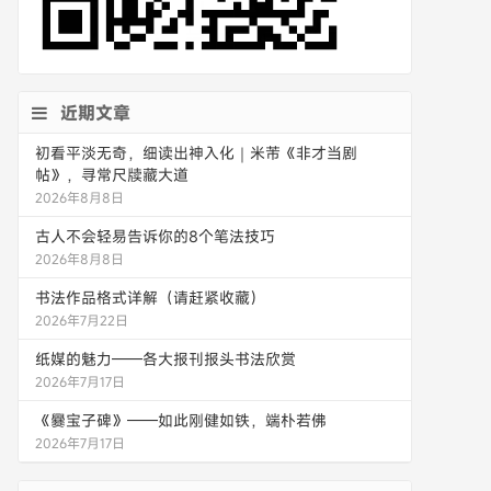
近期文章
初看平淡无奇，细读出神入化｜米芾《非才当剧
帖》，寻常尺牍藏大道
2026年8月8日
古人不会轻易告诉你的8个笔法技巧
2026年8月8日
书法作品格式详解（请赶紧收藏）
2026年7月22日
纸媒的魅力——各大报刊报头书法欣赏
2026年7月17日
《爨宝子碑》——如此刚健如铁，端朴若佛
2026年7月17日