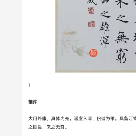
1
雄浑
大用外腓，真体内充。返虚入浑，积健为雄。具备万
之匪强，来之无穷。