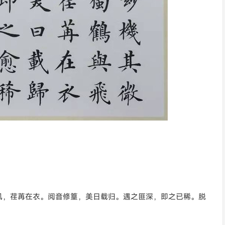
风，荏苒在衣。阅音修篁，美日载归。遇之匪深，即之已稀。脱