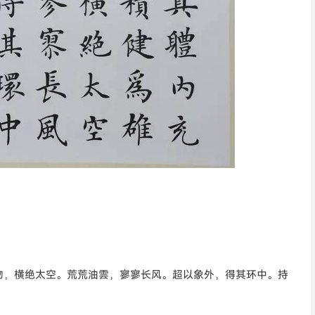
物，横绝太空。荒荒油雲，寥寥长风。超以象外，得其环中。持