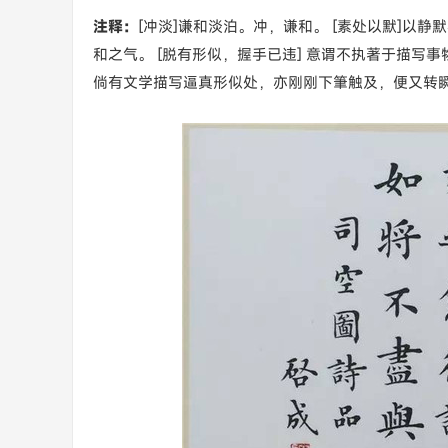
注释：
[冲淡]谦和淡泊。冲，谦和。 [素处以默]以静
和之气。 [脱有形似，握手已违] 意谓不执著于描
倘有文学描写逼真形似处，亦刚刚下筆触及，便又转