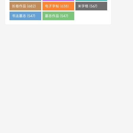
(682)
长卷作品 (682)
电子字帖 (638)
米字格 (567)
书法墓志 (547)
墓志作品 (547)