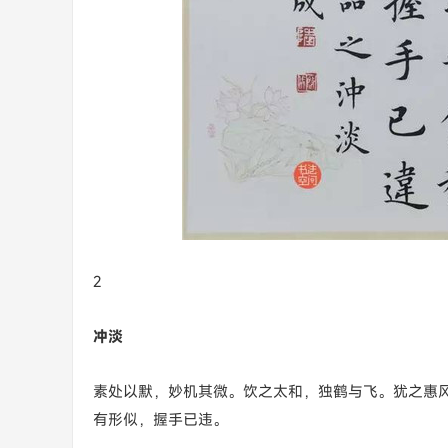
2
冲淡
素处以默，妙机其微。饮之太和，独鹤与飞。犹之惠
有形似，握手已违。