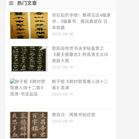
热门文章
邓石如的字绝！难得见这4幅隶
书、3幅篆书，据说真迹在 日
本收藏
2020-08-18
欧阳询传世书法字帖鉴赏之
《翟天德墓志》附高清无水印
原版大图
2020-08-19
鲜于枢《醉时歌等唐人诗十二
首》高清
2020-08-19
黄自元：两楷书帖欣赏
2020-08-19