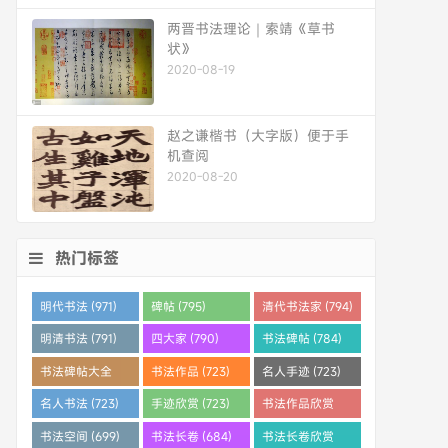
两晋书法理论｜索靖《草书
状》
2020-08-19
赵之谦楷书（大字版）便于手
机查阅
2020-08-20
热门标签
明代书法 (971)
碑帖 (795)
清代书法家 (794)
明清书法 (791)
四大家 (790)
书法碑帖 (784)
书法碑帖大全
书法作品 (723)
名人手迹 (723)
(784)
名人书法 (723)
手迹欣赏 (723)
书法作品欣赏
(710)
书法空间 (699)
书法长卷 (684)
书法长卷欣赏