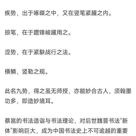
疾势，出于啄磔之中，又在竖笔紧趯之内。
掠笔，在于趱锋峻趯用之。
涩势，在于紧駃战行之法。
横鳞，竖勒之规。
此名九势，得之虽无师授，亦能妙合古人，须翰墨
功多，即造妙境耳。
蔡邕的书法造诣与书法理论，对后世魏晋书法“新
体”影响巨大，成为中国书法史上不可逾越的重要