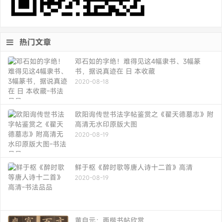
热门文章
邓石如的字绝！难得见这4幅隶书、3幅篆
书，据说真迹在 日 本收藏
2020-08-18
欧阳询传世书法字帖鉴赏之《翟天德墓志》附
高清无水印原版大图
2020-08-19
鲜于枢《醉时歌等唐人诗十二首》高清
2020-08-19
黄自元：两楷书帖欣赏