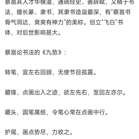
蔡邕其人才华横溢，通晓经史、善辞赋，又精于书
法，擅长篆、隶书，其隶书造诣最深，有“蔡邕书
骨气洞达，爽爽有神力”的美称。创立“飞白”书
体，对后世影响甚大。
蔡邕论书法的《九势》：
转笔，宜左右回顾，无使节目孤露。
藏锋，点画出入之迹，欲左先右，至回左亦尔。
藏头，圆笔属纸，令笔心常在点画中行。
护尾，画点势尽，力收之。