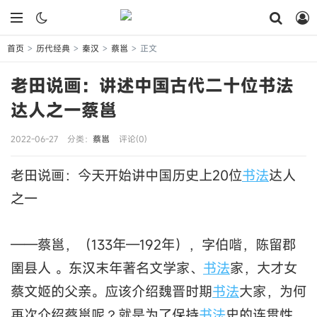
首页
历代经典
秦汉
蔡邕
正文
>
>
>
>
老田说画：讲述中国古代二十位书法
达人之一蔡邕
2022-06-27
分类：
蔡邕
评论(0)
老田说画：今天开始讲中国历史上20位
书法
达人
之一
——蔡邕，（133年—192年），字伯喈，陈留郡
圉县人 。东汉末年著名文学家、
书法
家，大才女
蔡文姬的父亲。应该介绍魏晋时期
书法
大家，为何
再次介绍蔡邕呢？就是为了保持
书法
史的连贯性，