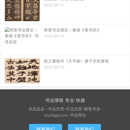
2020-08-19
两晋书法理论｜索靖《草书状》
2020-08-19
赵之谦楷书（大字版）便于手机查阅
2020-08-20
书法博客 专业 快捷
书法品品--书法欣赏-作品欣赏-硬笔书法-
shufapp.com-书法网站
联系我们
联系我们