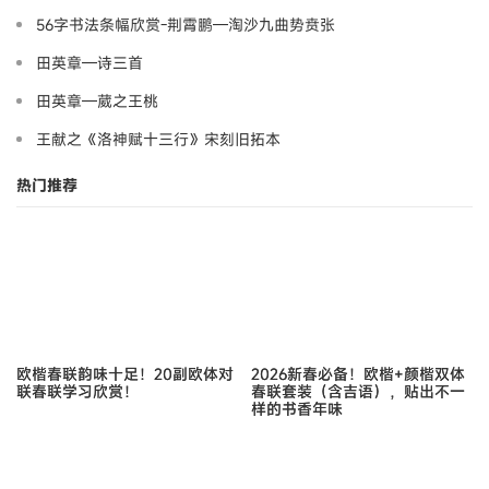
56字书法条幅欣赏-荆霄鹏—淘沙九曲势贲张
田英章—诗三首
田英章—葳之王桃
王献之《洛神赋十三行》宋刻旧拓本
热门推荐
欧楷春联韵味十足！20副欧体对
2026新春必备！欧楷+颜楷双体
联春联学习欣赏！
春联套装（含吉语），贴出不一
样的书香年味