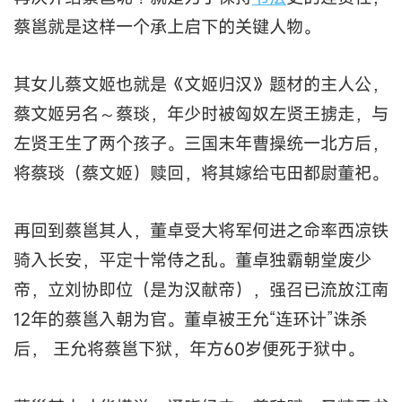
蔡邕就是这样一个承上启下的关键人物。
其女儿蔡文姬也就是《文姬归汉》题材的主人公，
蔡文姬另名～蔡琰，年少时被匈奴左贤王掳走，与
左贤王生了两个孩子。三国末年曹操统一北方后，
将蔡琰（蔡文姬）赎回，将其嫁给屯田都尉董祀。
再回到蔡邕其人，董卓受大将军何进之命率西凉铁
骑入长安，平定十常侍之乱。董卓独霸朝堂废少
帝，立刘协即位（是为汉献帝），强召已流放江南
12年的蔡邕入朝为官。董卓被王允“连环计”诛杀
后， 王允将蔡邕下狱，年方60岁便死于狱中。