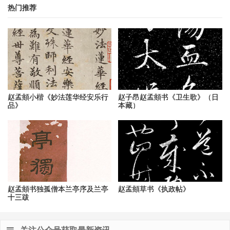
热门推荐
赵孟頫小楷《妙法莲华经安乐行
赵子昂赵孟頫书《卫生歌》（日
品》
本藏）
赵孟頫书独孤僧本兰亭序及兰亭
赵孟頫草书《执政帖》
十三跋
关注公众号获取最新资讯