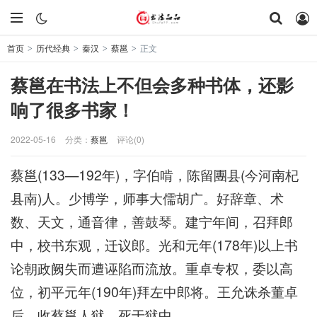
首页
历代经典
秦汉
蔡邕
正文
>
>
>
>
蔡邕在书法上不但会多种书体，还影
响了很多书家！
2022-05-16
分类：
蔡邕
评论(0)
蔡邕(133—192年)，字伯啃，陈留團县(今河南杞
县南)人。少博学，师事大儒胡广。好辞章、术
数、天文，通音律，善鼓琴。建宁年间，召拜郎
中，校书东观，迁议郎。光和元年(178年)以上书
论朝政阙失而遭诬陷而流放。重卓专权，委以高
位，初平元年(190年)拜左中郎将。王允诛杀董卓
后，收蔡邕人狱，死于狱中。