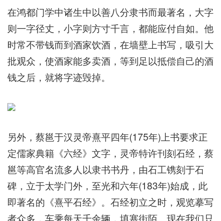
在鸿都门学中诸生中以善八分隶书而最著名，大字
则一字径丈，小字则方寸千言，都能应付自如。他
时常不带钱而到酒家饮酒，在墙壁上书写，吸引大
批观众，使酒家能多卖酒，等到足以抵偿自己的酒
钱之后，就将字迹毁掉。
另外，蔡邕于汉灵帝熹平四年(175年)上书要求正
定儒家典籍《六经》文字，灵帝特许刊刻石经，蔡
邕等高官名流多人以隶书书丹，由石工镌刻于石
碑，立于太学门外，至光和六年(183年)始成，此
即著名的《熹平石经》。石经初立之时，观览摹写
者众多，车乘每天千余辆，填塞街陌。现在我们只