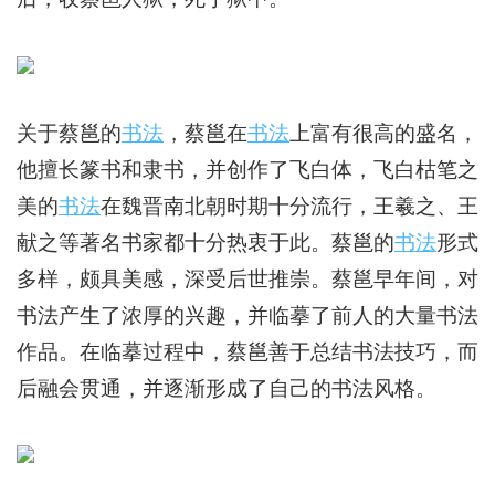
关于蔡邕的
书法
，蔡邕在
书法
上富有很高的盛名，
他擅长篆书和隶书，并创作了飞白体，飞白枯笔之
美的
书法
在魏晋南北朝时期十分流行，王羲之、王
献之等著名书家都十分热衷于此。蔡邕的
书法
形式
多样，颇具美感，深受后世推崇。蔡邕早年间，对
书法产生了浓厚的兴趣，并临摹了前人的大量书法
作品。在临摹过程中，蔡邕善于总结书法技巧，而
后融会贯通，并逐渐形成了自己的书法风格。