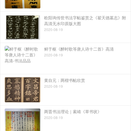
欧阳询传世书法字帖鉴赏之《翟天德墓志》附
高清无水印原版大图
2020-08-19
鲜于枢《醉时歌等唐人诗十二首》高清
2020-08-19
黄自元：两楷书帖欣赏
2020-08-19
两晋书法理论｜索靖《草书状》
2020-08-19