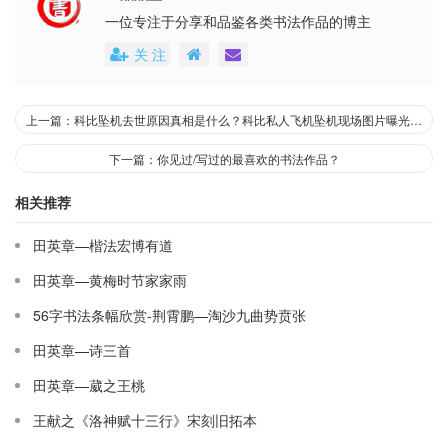
一位专注于分享和品鉴各类书法作品的博主
关 注
上一篇：科比坠机去世原因真相是什么？科比私人飞机坠机现场图片曝光-NBA巨星科比和女儿Gigi去世
下一篇：你见过/写过的最喜欢的书法作品？
相关推荐
田英章—楷法宏博有道
田英章—黄梅时节家家雨
56字书法条幅欣赏-荆霄鹏—淘沙九曲势贲张
田英章—诗三首
田英章—葳之王桃
王献之《洛神赋十三行》宋刻旧拓本