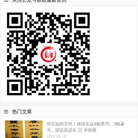
热门文章
邓石如的字绝！难得见这4幅隶书、3幅篆
书，据说真迹在 日 本收藏
2020-08-18