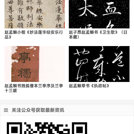
赵孟頫小楷《妙法莲华经安乐行
赵子昂赵孟頫书《卫生歌》（日
品》
本藏）
赵孟頫书独孤僧本兰亭序及兰亭
赵孟頫草书《执政帖》
十三跋
关注公众号获取最新资讯