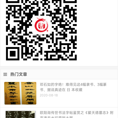
热门文章
邓石如的字绝！难得见这4幅隶书、3幅篆
书，据说真迹在 日 本收藏
2020-08-18
欧阳询传世书法字帖鉴赏之《翟天德墓志》附
高清无水印原版大图