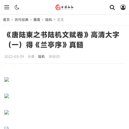
首页
历代经典
魏晋
陆机
正文
>
>
>
>
《唐陆柬之书陆机文赋卷》高清大字
（一）得《兰亭序》真髓
2022-03-29
分类：
陆机
评论(0)