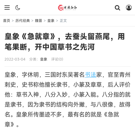
首页
历代经典
魏晋
皇象
正文
>
>
>
>
皇象《急就章》，去蚕头留燕尾，用
笔果断，开中国草书之先河
2022-03-04
分类：
皇象
评论(0)
皇象，字休明，三国时东吴著名
书法
家，官至青州
刺史，史书称他擅长隶书，小篆及章草，后人评价
他：草书入神，八分入妙，小篆入能。八分指的就
是隶书，因为隶书的结构向外撇，与八很像，故得
名。皇象所传墨迹不多，最有名的就是《急就
章》。