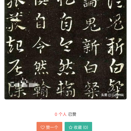
0
个人
已赞
赞一个
收藏 (
0
)