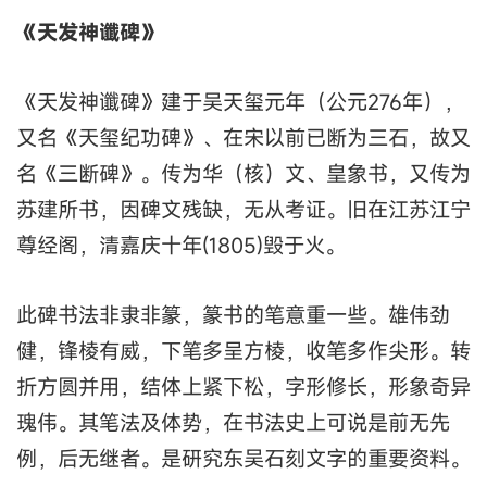
《天发神谶碑》
《天发神谶碑》建于吴天玺元年（公元276年），
又名《天玺纪功碑》、在宋以前已断为三石，故又
名《三断碑》。传为华（核）文、皇象书，又传为
苏建所书，因碑文残缺，无从考证。旧在江苏江宁
尊经阁，清嘉庆十年(1805)毁于火。
此碑书法非隶非篆，篆书的笔意重一些。雄伟劲
健，锋棱有威，下笔多呈方棱，收笔多作尖形。转
折方圆并用，结体上紧下松，字形修长，形象奇异
瑰伟。其笔法及体势，在书法史上可说是前无先
例，后无继者。是研究东吴石刻文字的重要资料。