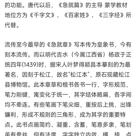
的功能。唐代以后，《急就篇》的主导 蒙学教材
地位方为《千字文》、《百家姓》、《三字经》所
代替。
流传至今最早的《急就章》写本传为皇象书，今有
刻本流传。而以明代吉水（今属江西省）杨政于正
统四年(1439)时，据宋人叶梦得颍昌本摹刻的为最
著名，因刻于松江，故名“松江本”，原石现藏松江
县博物馆。此本章草和楷书各书一行，字形规范，
笔力刚健，寓变化于统一，其字结体略扁，各字间
均不牵连。有些笔画下笔尖细，重按后上挑，出锋
镰利，形成不规则的三角形，成为其字的重要特
点。此书点画简约、凝重、含蓄，笔意多隶，笔划
虽有牵丝，但有法度，字字独立内敛。横、捺、点