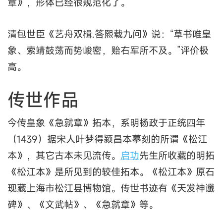
章》，形体已经很规范化了。
清包世臣《艺舟双楫.答熙载九问》说：“草书唯皇
象、索靖鼓荡而势峻密，贻右军所不及。”评价极
高。
传世作品
今传皇象《急就章》拓本，系明杨政于正统四年
（1439）据宋人叶梦得颍昌本摹刻的所谓《松江
本》，其它古本未见流传。
启功
先生所收藏的明拓
《松江本》是所见到的较佳拓本。《松江本》原石
现藏上海市松江县博物馆。传世书迹有《天发神谶
碑》、《文武帖》、《急就章》等。