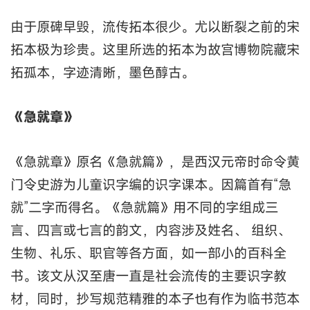
由于原碑早毁，流传拓本很少。尤以断裂之前的宋
拓本极为珍贵。这里所选的拓本为故宫博物院藏宋
拓孤本，字迹清晰，墨色醇古。
《急就章》
《急就章》原名《急就篇》，是西汉元帝时命令黄
门令史游为儿童识字编的识字课本。因篇首有“急
就”二字而得名。《急就篇》用不同的字组成三
言、四言或七言的韵文，内容涉及姓名、 组织、
生物、礼乐、职官等各方面，如一部小的百科全
书。该文从汉至唐一直是社会流传的主要识字教
材，同时，抄写规范精雅的本子也有作为临书范本