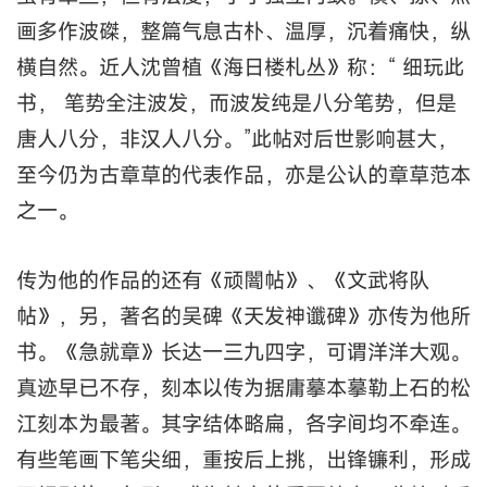
画多作波磔，整篇气息古朴、温厚，沉着痛快，纵
横自然。近人沈曾植《海日楼札丛》称：“ 细玩此
书， 笔势全注波发，而波发纯是八分笔势，但是
唐人八分，非汉人八分。”此帖对后世影响甚大，
至今仍为古章草的代表作品，亦是公认的章草范本
之一。
传为他的作品的还有《顽闇帖》、《文武将队
帖》，另，著名的吴碑《天发神谶碑》亦传为他所
书。《急就章》长达一三九四字，可谓洋洋大观。
真迹早已不存，刻本以传为据庸摹本摹勒上石的松
江刻本为最著。其字结体略扁，各字间均不牵连。
有些笔画下笔尖细，重按后上挑，出锋镰利，形成