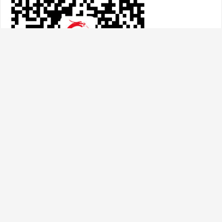
热门文章
邓石如的字绝！难得见这4幅隶书、3幅篆
书，据说真迹在 日 本收藏
2020-08-18
欧阳询传世书法字帖鉴赏之《翟天德墓志》附
高清无水印原版大图
2020-08-19