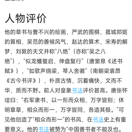
人物评价
他的草书与曹不兴的绘画，严武的围棋，菰城郑妪
的算相，吴范的善候风气，赵达的算术，宋寿的解
梦，刘敦的天文并称“八绝”（亦称“吴之八
绝”），“似龙蠖螫启，伸盘复行”（唐窦臮《述书
赋》），“如歌声绕梁，琴人舍徽”（南朝梁袁昂
《古今书评》），朴质古情，沉着痛快，文而不
华，质而不野。前人对皇象
书法
评价甚高。唐张怀
瓘曰：“右军隶书，以一形而众相，万字皆别；休
明章草，相众而形一，万字皆同，各造其极。”可
见他创造了“相众而形一”的书风，在
书法
史上有重
要意义。他的
书法
被赞为“中国善书者不能及也。