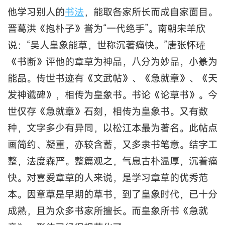
他学习别人的
书法
，能取各家所长而成自家面目。
晋葛洪《抱朴子》誉为“一代绝手”。南朝宋羊欣
说：“吴人皇象能草，世称沉著痛快。”唐张怀瓘
《书断》评他的章草为神品，八分为妙品，小篆为
能品。传世书迹有《文武帖》、《急就章》、《天
发神谶碑》，相传为皇象书。书论《论草书》。今
世仅存《急就章》石刻，相传为皇象书。又有数
种，文字多少有异同，以松江本最为著名。此帖点
画简约、凝重，亦较含蓄，又多隶书笔意。结字工
整，法度森严。整篇观之，气息古朴温厚，沉着痛
快。对喜爱章草的人来说，是学习章草的优秀范
本。因章草是早期的草书，到了皇象时代，已十分
成熟，且为众多书家所擅长。而皇象所书《急就