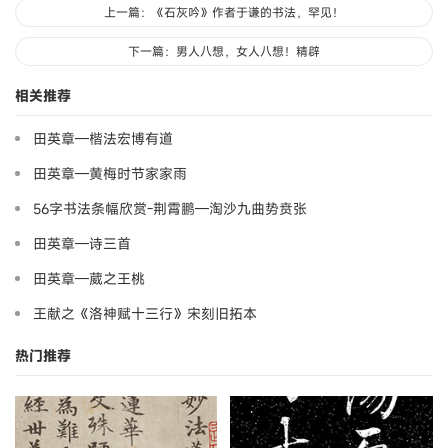
上一篇：《石灰吟》作者于谦的书法，罕见！
下一篇：男人八想，女人八想！精辟
相关推荐
田英章—楷法宏博有道
田英章—黄梅时节家家雨
56字书法条幅欣赏-荆霄鹏—淘沙九曲势贲张
田英章—诗三首
田英章—葳之王桃
王献之《洛神赋十三行》宋刻旧拓本
热门推荐