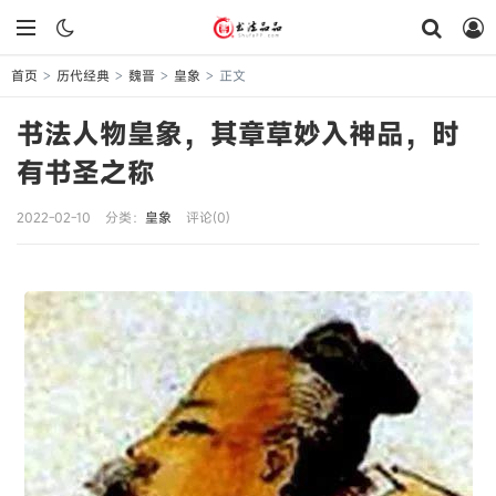
首页
历代经典
魏晋
皇象
正文
>
>
>
>
书法人物皇象，其章草妙入神品，时
有书圣之称
2022-02-10
分类：
皇象
评论(0)