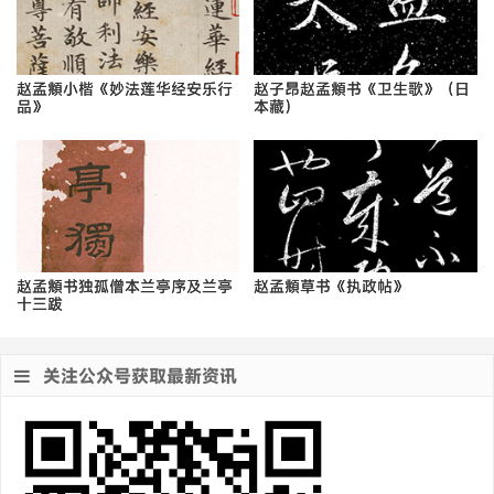
赵孟頫小楷《妙法莲华经安乐行
赵子昂赵孟頫书《卫生歌》（日
品》
本藏）
赵孟頫书独孤僧本兰亭序及兰亭
赵孟頫草书《执政帖》
十三跋
关注公众号获取最新资讯