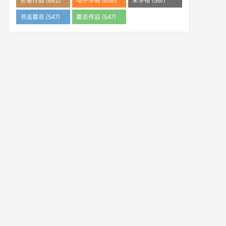
长卷作品 (682)
电子字帖 (638)
米字格 (567)
书法墓志 (547)
墓志作品 (547)