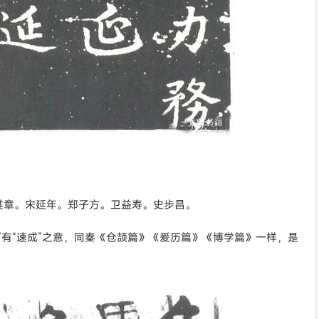
其章。宋延年。郑子方。卫益寿。史步昌。
”有“速成”之意，同秦《仓颉篇》《爰历篇》《博学篇》一样，是