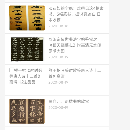
邓石如的字绝！难得见这4幅隶
书、3幅篆书，据说真迹在 日
本收藏
2020-08-18
欧阳询传世书法字帖鉴赏之
《翟天德墓志》附高清无水印
原版大图
2020-08-19
鲜于枢《醉时歌等唐人诗十二
首》高清
2020-08-19
黄自元：两楷书帖欣赏
2020-08-19