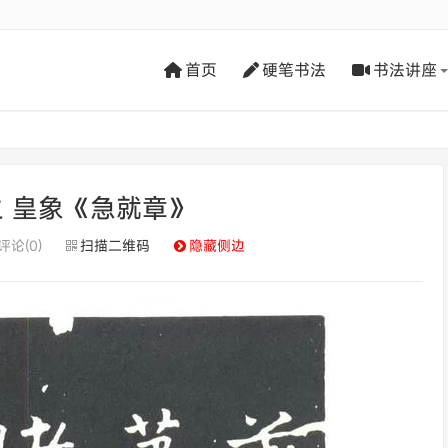
首页
硬笔书法
书法讲座
 皇象《急就章》
评论(0)
扫描二维码
隐藏侧边