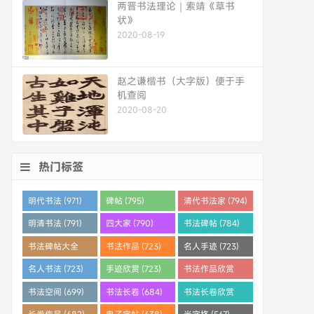
两晋书法理论｜索靖《草书
状》
2020-08-19
赵之谦楷书（大字版）便于手
机查阅
2020-08-20
热门标签
明代书法 (971)
碑帖 (795)
清代书法家 (794)
明清书法 (791)
四大家 (790)
书法碑帖 (784)
书法碑帖大全
书法作品 (723)
名人手迹 (723)
(784)
名人书法 (723)
手迹欣赏 (723)
书法作品欣赏
(710)
书法空间 (699)
书法长卷 (684)
书法长卷欣赏
(682)