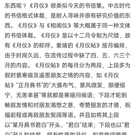
东西呢？《月仪》很类似今天的书信集。中古时代
的书信格式体裁，是耐人寻味并很有研究价值的东
西。《月仪》与《相闻仪》等大概属于同一种文体
的书信体裁。《月仪》是以十二月令制为尺牍，故
有《月仪》的称呼。索靖的《月仪帖》按月编排，
由于时间久远，在流传过程中缺了四、五、六三个
月的内容。《月仪帖》的每月分为两段，上段多为
叙时景寒暄及遥思朋友之情的内容，如《月仪
帖》“正月具书”的“大蔟布气，景风微发，顺便绥
宁，无恙幸甚”等就都是寒暄问候语；下段才轮到
畅叙友情和对朋友渴想之意，夸赞朋友的才德，祝
福前程或再叙朋友契阔等语。并且如将其上段
以“某月具书君白”开头、“君白”结束；下段也以“君
白”开头和结尾，朋友性质的月仪，和家族间常用