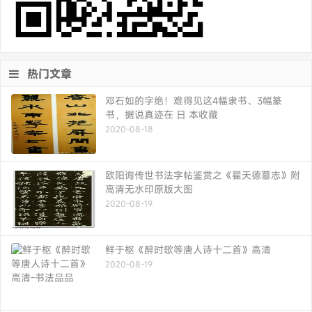
热门文章
邓石如的字绝！难得见这4幅隶书、3幅篆
书，据说真迹在 日 本收藏
2020-08-18
欧阳询传世书法字帖鉴赏之《翟天德墓志》附
高清无水印原版大图
2020-08-19
鲜于枢《醉时歌等唐人诗十二首》高清
2020-08-19