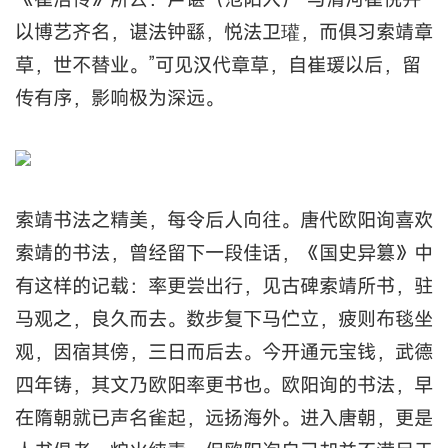
以博艺齐名，谌法钟繇，悦法卫瓘，而俱习索靖章
草，世不替业。”可见汉代章草，自崔瑗以后，留
传有序，影响极为深远。
索靖书法之精美，每令后人向往。唐代欧阳询喜欢
索靖的书法，曾经留下一段佳话，《国史异篡》中
有这样的记载：率更尝出行，见古碑索靖所书，驻
马观之，良久而去。数步复下马伫立，疲则布毯坐
观，因宿其傍，三日而后去。今开通元宝钱，武德
四年铸，其文乃欧阳率更书也。欧阳询的书法，早
在隋朝就已声名雀起，远扬海外。进入唐朝，更是