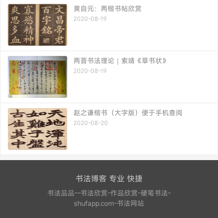
黄自元：两楷书帖欣赏
2020-08-19
两晋书法理论｜索靖《草书状》
2020-08-19
赵之谦楷书（大字版）便于手机查阅
2020-08-20
书法博客 专业 快捷
书法品品--书法欣赏-作品欣赏-硬笔书法-
shufapp.com-书法网站