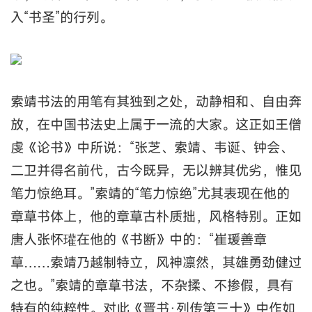
入“书圣”的行列。
索靖书法的用笔有其独到之处，动静相和、自由奔
放，在中国书法史上属于一流的大家。这正如王僧
虔《论书》中所说：“张芝、索靖、韦诞、钟会、
二卫并得名前代，古今既异，无以辨其优劣，惟见
笔力惊绝耳。”索靖的“笔力惊绝”尤其表现在他的
章草书体上，他的章草古朴质拙，风格特别。正如
唐人张怀瓘在他的《书断》中的：“崔瑗善章
草……索靖乃越制特立，风神凛然，其雄勇劲健过
之也。”索靖的章草书法，不杂揉、不掺假，具有
特有的纯粹性。对此《晋书·列传第三十》中作如