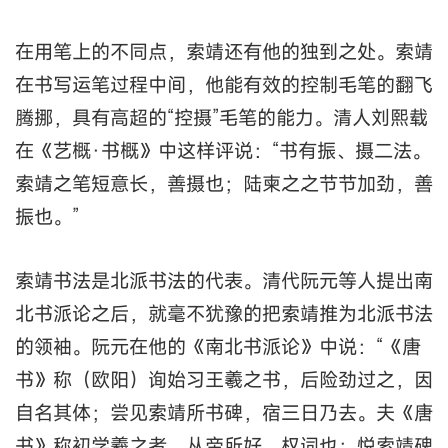
在用笔上的不同点，索靖还有他的独到之处。索靖
在书写运笔过程中间，他能有效的控制毛笔的翻飞
腾挪，具有高超的“控摄”毛笔的能力。清人刘熙载
在《艺概·书概》中这样评说：“书有振、摄二法。
索靖之笔短意长，善摄也；陆柬之之节节加劲，善
振也。”
索靖书法是北派书法的代表。清代阮元等人提出南
北书派论之后，就毫不犹豫的把索靖推为北派书法
的领袖。阮元在他的《南北书派论》中说：“《唐
书》称（欧阳）询始习王羲之书，后险劲过之，因
自名其体；尝见索靖所书碑，宿三日乃去。夫《唐
书》称初学羲之者，从帝所好，权词也；悦索靖碑