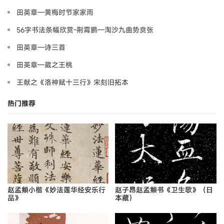
田英章—黄梅时节家家雨
56字书法条幅欣赏-荆霄鹏—淘沙九曲势贲张
田英章—诗三首
田英章—葳之王桃
王献之《洛神赋十三行》宋刻旧拓本
热门推荐
赵孟頫小楷《妙法莲华经安乐行
赵子昂赵孟頫书《卫生歌》（日
品》
本藏）