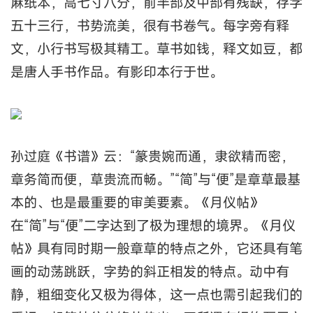
麻纸本，高七寸八分，前半部及中部有残缺，存字
五十三行，书势流美，很有书卷气。每字旁有释
文，小行书写极其精工。草书如钱，释文如豆，都
是唐人手书作品。有影印本行于世。
孙过庭《书谱》云：“篆贵婉而通，隶欲精而密，
章务简而便，草贵流而畅。”“简”与“便”是章草最基
本的、也是最重要的审美要素。《月仪帖》
在“简”与“便”二字达到了极为理想的境界。《月仪
帖》具有同时期一般章草的特点之外，它还具有笔
画的动荡跳跃，字势的斜正相发的特点。动中有
静，粗细变化又极为得体，这一点也需引起我们的