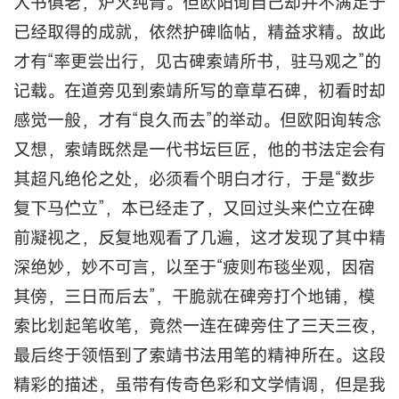
人书俱老，炉火纯青。但欧阳询自己却并不满足于
已经取得的成就，依然护碑临帖，精益求精。故此
才有“率更尝出行，见古碑索靖所书，驻马观之”的
记载。在道旁见到索靖所写的章草石碑，初看时却
感觉一般，才有“良久而去”的举动。但欧阳询转念
又想，索靖既然是一代书坛巨匠，他的书法定会有
其超凡绝伦之处，必须看个明白才行，于是“数步
复下马伫立”，本已经走了，又回过头来伫立在碑
前凝视之，反复地观看了几遍，这才发现了其中精
深绝妙，妙不可言，以至于“疲则布毯坐观，因宿
其傍，三日而后去”，干脆就在碑旁打个地铺，模
索比划起笔收笔，竟然一连在碑旁住了三天三夜，
最后终于领悟到了索靖书法用笔的精神所在。这段
精彩的描述，虽带有传奇色彩和文学情调，但是我