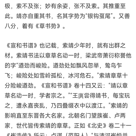
极，索不及张；妙有余姿，张不及索。其推重至
此。靖亦自重其书，名其字势为“银钩虿尾”。又善
八分，着有《草书势》。
《宣和书谱》也记载，索靖少年时，就有出群之
材。索靖书法以章草名动一时，梁武帝萧衍称誉他
的字“遒劲而峻险。遒劲处如飘风忽举，鸷鸟乍
飞；峻险处如雪岭孤松，冰河危石。”索靖章草十
分险峻遒劲。《宣和书谱》卷十四又云：“靖以章
草名动一时，学者宗之。”“王廙尝得靖书，每宝玩
之，遭永嘉丧乱，乃四叠缀衣中以渡江。”索靖的
影响直至东晋各大名家。北朝名门望族崔、卢两
家，世代皆传索靖的章草。正如《北史》卷二十一
《崔浩传》所云：卢谌（范阳人）“与清河崔悦并