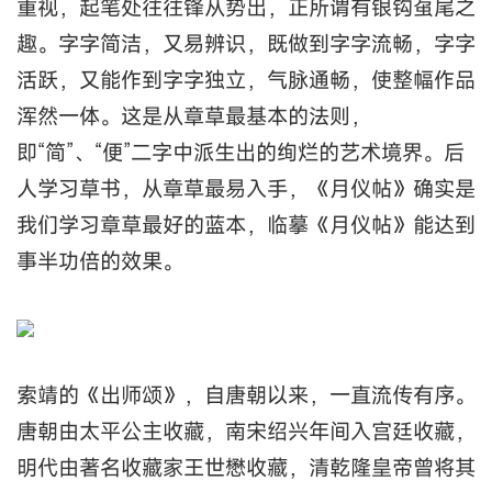
重视，起笔处往往锋从势出，正所谓有银钩虿尾之
趣。字字简洁，又易辨识，既做到字字流畅，字字
活跃，又能作到字字独立，气脉通畅，使整幅作品
浑然一体。这是从章草最基本的法则，
即“简”、“便”二字中派生出的绚烂的艺术境界。后
人学习草书，从章草最易入手，《月仪帖》确实是
我们学习章草最好的蓝本，临摹《月仪帖》能达到
事半功倍的效果。
索靖的《出师颂》，自唐朝以来，一直流传有序。
唐朝由太平公主收藏，南宋绍兴年间入宫廷收藏，
明代由著名收藏家王世懋收藏，清乾隆皇帝曾将其