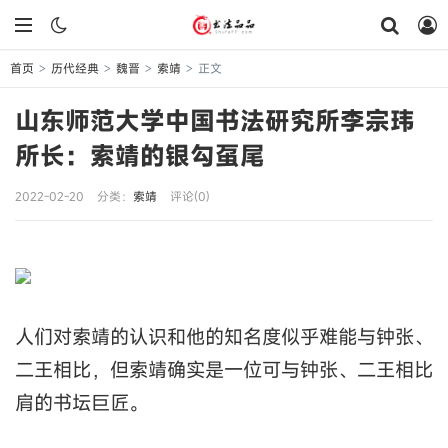
首页
历代经典
魏晋
索靖
正文
>
>
>
>
山东师范大学中国书法研究所李宗玮
所长：索靖的银勾虿尾
2022-02-20
分类：
索靖
评论(0)
人们对索靖的认识和他的知名度似乎难能与钟张、
二王相比，但索靖确实是一位可与钟张、二王相比
肩的书坛巨匠。