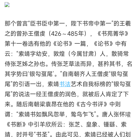
那个曾言“臣书臣中第一，陛下书帝中第一”的王羲
之的曾孙王僧虔（426～485年），《书苑菁华》
第十一卷选有他的《论书》一篇，《论书》中有
云：“索靖字幼安，敦煌（今属甘肃）人，散骑常
侍张芝姊之孙也。传张芝草法而异，甚矜其书，名
其字势曰‘银勾虿尾’。”自南朝齐人王僧虔“银勾虿
尾”的引语一出，索靖
书法
艺术自我标榜的“银勾虿
尾”的说法一经王僧虔的润色，就被后人肯定了下
来。随后南朝梁袁昂在他的《古今书评》中则
谓：“索靖书如飘风忽举，鸷鸟乍飞”。唐人张怀瓘
《书断》中引羊欣所云：张芝、皇象、锺繇、索
靖，时并号“书圣”。由此可见，索靖已经被人们划