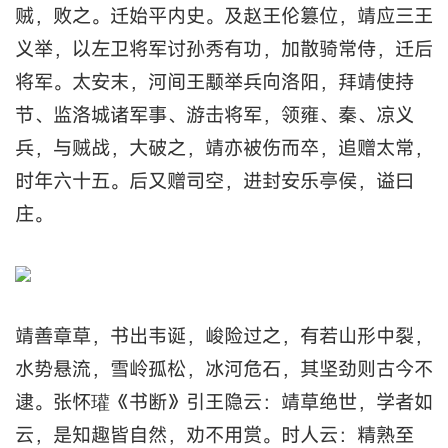
贼，败之。迁始平内史。及赵王伦篡位，靖应三王
义举，以左卫将军讨孙秀有功，加散骑常侍，迁后
将军。太安末，河间王颙举兵向洛阳，拜靖使持
节、监洛城诸军事、游击将军，领雍、秦、凉义
兵，与贼战，大破之，靖亦被伤而卒，追赠太常，
时年六十五。后又赠司空，进封安乐亭侯，谥曰
庄。
靖善章草，书出韦诞，峻险过之，有若山形中裂，
水势悬流，雪岭孤松，冰河危石，其坚劲则古今不
逮。张怀瓘《书断》引王隐云：靖草绝世，学者如
云，是知趣皆自然，劝不用赏。时人云：精熟至