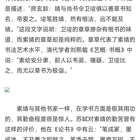
是描述：“房玄龄：靖与尚书令卫瓘俱以善草书知
名，帝爱之。瓘笔胜靖，然有楷法，远不能及
靖。”这段文字说明：卫瓘的章草掺杂有楷书的味
道，而索靖的章草却是纯粹的。章草代表了索靖的
书法艺术水平，清代学者刘熙载《艺概·书概》中
说：“索幼安分隶，前人以韦诞、锺繇、卫瓘比
之，而尤以草书为极诣。”
索靖与其他书家一样，在学书方面是极其用功
的，其勤奋程度很是惊人。苏轼对索靖的勤苦曾有
这样的评价，他在《论书》中有云：“笔成冢，墨
成池，不及羲之即献之。笔秃千管，墨磨万铤，不