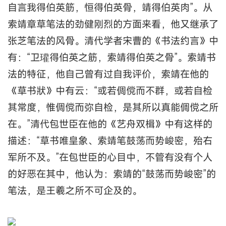
自言我得伯英筋，恒得伯英骨，靖得伯英肉”。从
索靖章草笔法的劲健刚烈的方面来看，他又继承了
张芝笔法的风骨。清代学者宋曹的《书法约言》中
有：“卫瓘得伯英之筋，索靖得伯英之骨”。索靖书
法的特征，他自己曾有过自我评价，索靖在他的
《草书狀》中有云：“或若倜傥而不群，或若自检
其常度，惟倜傥而弥自检，是其所以真能倜傥之所
在。”清代包世臣在他的《艺舟双楫》中有这样的
描述：“草书唯皇象、索靖笔鼓荡而势峻密，殆右
军所不及。”在包世臣的心目中，不管有没有个人
的好恶在其中，他认为：索靖的“鼓荡而势峻密”的
笔法，是王羲之所不可企及的。