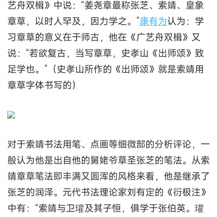
艺舟双楫》中说：“姜尧章最称张芝、索靖、皇象
章草，以时人罕及，因力学之。”
康有为
认为：学
习章草的意义在于师古，他在《广艺舟双楫》又
说：“若欲复古，当写章草，史孝山《出师颂》致
足学也。”（史孝山所作的《出师颂》就是索靖用
章草字体书写的）
对于索靖书法用笔、点画等细微部的分析评论，一
般认为他是出自他的舅姥爷草圣张芝的笔法。从索
靖章草笔法即丰满又圆浑的风格来看，他是继承了
张芝的润泽。元代书法理论家刘有定的《衍极注》
中有：“索靖与卫瓘及其子恒，俱学于张伯英。瓘