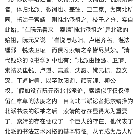
者，体归北派，微词也。盖锺、卫二家，为南北所
同，托始于索靖，则惟北派祖之，枝干之分，实自
此始。”在阮元看来，索靖“惟北派祖之”是北派的
始祖。阮元又说：“崔悦与范阳、卢谌齐名，谌法
锺繇，悦法卫瓘，而俱习索靖之章皆尽其妙。”清
代钱泳的《书学》中也有：“北派由锺繇、卫瓘、
索靖及崔悦、卢谌、高遵、沈馥、姚元标、赵文
深、丁道护等，以至欧阳询、颜真卿、柳公
权。”假如没有阮元南北书派论，索靖似乎仅仅停
留在章草的法度之内，自南北书派论者把索靖推为
北派书法的领袖之后，索靖的存在显得尤为重要
了，索靖的存在便成了一个巨大的存在，他代表了
北派的书法艺术风格的基本特征，从而成为后人所