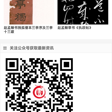
赵孟頫书独孤僧本兰亭序及兰亭
赵孟頫草书《执政帖》
十三跋
关注公众号获取最新资讯