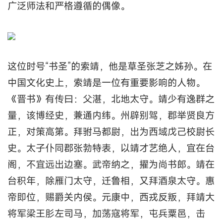
广泛师法和严格遵循的偶像。
这位时号“书圣”的索靖，他是草圣张芝之姊孙。在
中国文化史上，索靖是一位有重要影响的人物。
《晋书》有传曰：父湛，北地太守。靖少有逸群之
量，该博经史，兼通内纬。州辟别驾，郡举贤良方
正，对策高第。拜驸马都尉，出为西域戊己校尉长
史。太子仆同郡张勃特表，以靖才艺绝人，宜在台
阁，不宜远出边塞。武帝纳之，擢为尚书郎。靖在
台积年，除雁门太守，迁鲁相，又拜酒泉太守。惠
帝即位，赐爵关内侯。元康中，西戎反叛，拜靖大
将军梁王肜左司马，加荡寇将军，屯兵粟邑，击