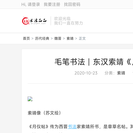
Hi, 请登录
我要注册
找回密码
欢迎光临
我们一直在努力
首页
历代经典
魏晋
索靖
正文
>
>
>
>
毛笔书法丨东汉索靖《
2020-10-23
分类：
索靖
索靖像（苏文绘）
《月仪帖》传为西晋
书法
家索靖所书，是章草名帖。