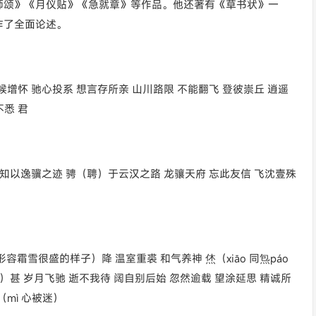
师颂》《月仪贴》《急就章》等作品。他还著有《草书状》一
作了全面论述。
候增怀 驰心投系 想言存所亲 山川路限 不能翻飞 登彼崇丘 逍遥
不悉 君
 知以逸骥之迹 骋（聘）于云汉之路 龙骧天府 忘此友信 飞沈壹殊
容霜雪很盛的样子）降 温室重裘 和气养神 烋（xiāo 同炰páo
）甚 岁月飞驰 逝不我待 阔自别后始 忽然逾载 望涂延思 精诚所
（mì 心被迷）