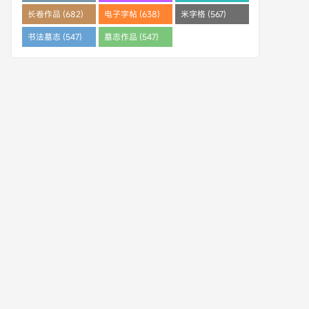
(682)
长卷作品 (682)
电子字帖 (638)
米字格 (567)
书法墓志 (547)
墓志作品 (547)