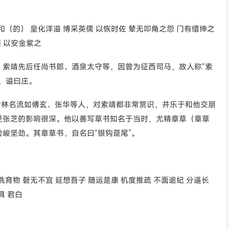
和（的） 皇化洋溢 博采英儒 以恢时佐 辇无叩角之怨 门有缙绅之
 以安金紫之
。索靖先后任尚书郎、酒泉太守等，因曾为征西司马，故人称“索
，谥曰庄。
士林名流如傅玄、张华等人，对索靖都非常赏识，并乐于和他交朋
受张芝的影响很深。他以善写草书知名于当时，尤精章草（章草
峻坚劲。其章草书，自名曰“银钩趸尾”。
洗育物 磬无不宜 延想吾子 随运是康 机度推疏 不面逾纪 分逼长
具 君白