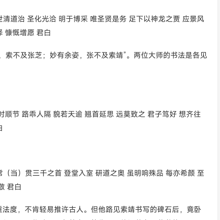
世清道治 圣化光洽 明于博采 唯圣贤是务 足下以神龙之贾 应景风
 慷慨增愿 君白
，索不及张芝；妙有余姿，张不及索靖”。两位大师的书法是各见
时顺节 路乖人隔 貌若天逾 翘首延思 远莫致之 君子笃好 想齐往
白
常（当）贯三千之首 登堂入室 研道之奥 虽明响殊品 每亦希颜 至
敬 君白
重法度，不肯轻易推许古人。但他路见索靖书写的碑石后，竟卧