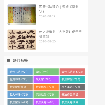
两晋书法理论｜索靖《草书
状》
2020-08-19
赵之谦楷书（大字版）便于手
机查阅
2020-08-20
热门标签
明代书法 (971)
碑帖 (795)
清代书法家 (794)
明清书法 (791)
四大家 (790)
书法碑帖 (784)
书法碑帖大全
书法作品 (723)
名人手迹 (723)
(784)
名人书法 (723)
手迹欣赏 (723)
书法作品欣赏
(710)
书法空间 (699)
书法长卷 (684)
书法长卷欣赏