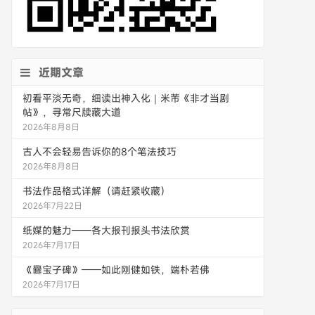
近期文章
初看平淡无奇，细读出神入化｜米芾《非才当剧
帖》，寻常尺牍藏大道
2026年8月8日
古人不会轻易告诉你的8个笔法技巧
2026年8月8日
书法作品格式详解（请赶紧收藏）
2026年7月22日
纸媒的魅力——各大报刊报头书法欣赏
2026年7月17日
《爨宝子碑》——如此刚健如铁，端朴若佛
2026年7月17日