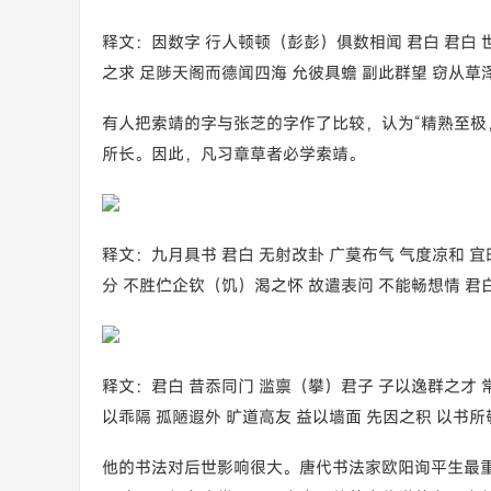
释文：因数字 行人顿顿（彭彭）俱数相闻 君白 君白 
之求 足陟天阁而德闻四海 允彼具蟾 副此群望 窃从草泽
有人把索靖的字与张芝的字作了比较，认为“精熟至极
所长。因此，凡习章草者必学索靖。
释文：九月具书 君白 无射改卦 广莫布气 气度凉和 宜
分 不胜伫企钦（饥）渴之怀 故遣表问 不能畅想情 君
释文：君白 昔忝同门 滥禀（攀）君子 子以逸群之才 
以乖隔 孤陋遐外 旷道高友 益以墙面 先因之积 以书所
他的书法对后世影响很大。唐代书法家欧阳询平生最