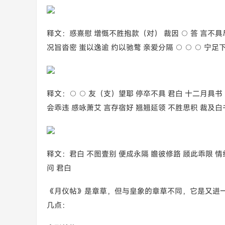
释文：惑熹慰 增慨不胜抱款（对） 裁因 ○ 答 言不具尽
况旨沓密 蚩以逸逾 约以驰鹜 亲爱分隔 ○ ○ ○ 宁足下
释文：○ ○ 友（支）望耶 停卒不具 君白 十二月具书 
会乖违 感咏萧艾 言存宿好 翘翘延领 不胜思积 裁及白
释文：君白 不图壹别 便成永隔 瞻彼修路 顾此乖限 情经
问 君白
《月仪帖》是章草，但与皇象的章草不同，它是又进
几点：