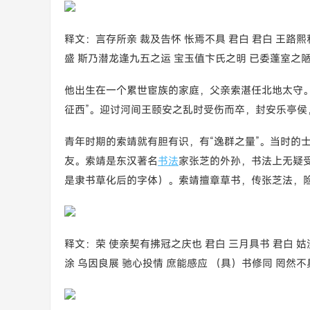
释文：言存所亲 裁及告怀 怅焉不具 君白 君白 王路熙
盛 斯乃潜龙逢九五之运 宝玉值卞氏之明 已委蓬室之陋
他出生在一个累世宦族的家庭，父亲索湛任北地太守
征西”。迎讨河间王颐安之乱时受伤而卒，封安乐亭侯
青年时期的索靖就有胆有识，有“逸群之量”。当时的
友。索靖是东汉著名
书法
家张芝的外孙，书法上无疑
是隶书草化后的字体）。索靖擅章草书，传张芝法，险
释文：荣 使亲契有拂冠之庆也 君白 三月具书 君白 姑
涂 乌因良展 驰心投情 庶能感应 （具）书修同 罔然不