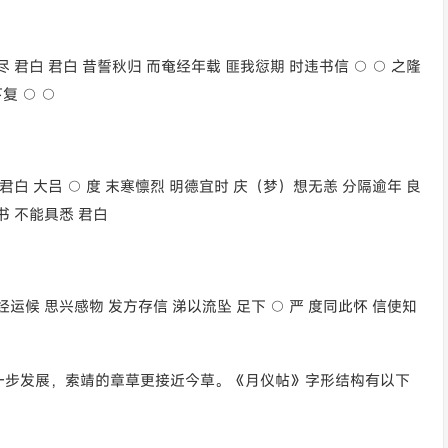
 君白 君白 昔誓秋归 而奄经年载 匪我愆期 时违书信 ○ ○ 之隆
复 ○ ○
君白 大吕 ○ 度 末寒懔烈 明德宜时 庆（梦）想无恙 分隔逾年 良
书 不能具悉 君白
运候 思兴感物 发方存信 涕以流坠 足下 ○ 严 度同此怀 信使知
一步发展，索靖的章草更接近今草。《月仪帖》字形结构有以下