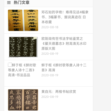
热门文章
邓石如的字绝！难得见这4幅隶
书、3幅篆书，据说真迹在 日
本收藏
2020-08-18
欧阳询传世书法字帖鉴赏之
《翟天德墓志》附高清无水印
原版大图
2020-08-19
鲜于枢《醉时歌等唐人诗十二
首》高清
2020-08-19
黄自元：两楷书帖欣赏
2020-08-19