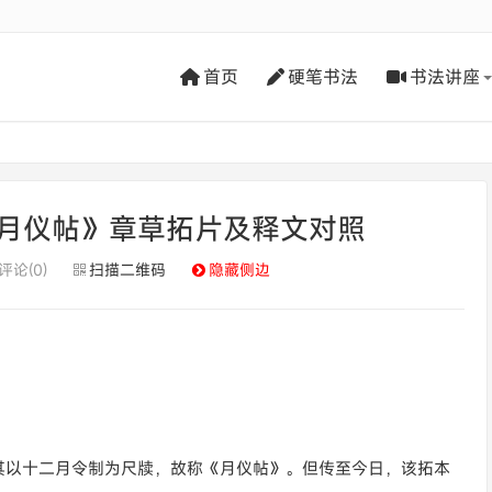
首页
硬笔书法
书法讲座
月仪帖》章草拓片及释文对照
评论(0)
扫描二维码
隐藏侧边
其以十二月令制为尺牍，故称《月仪帖》。但传至今日，该拓本