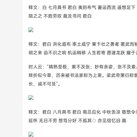
释文：白 七月具书 君白 夷则布气 暑运西流 遥想足下
陨之之 不胜劳叹 裁及书问 君白
释文：君白 洪化遐布 率土咸宁 秉卞壮之勇者 匿武而
明之来 谄不识之响 机运稍移 人生若寄 愿速龙跃 耀于
时人云：“精熟至极，索不及张；妙有余姿，张不及
转折似今草，历来被书法家称为上乘。梁武帝萧衍称誉
长，诚不可及”。
释文：君白 八月具书 君白 南吕应化 中秋告凉 敬想令
延怀 无日不劳 想笃分好 不孤其○ 亦见信忆旧 裁