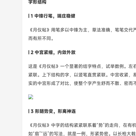
字形结构
|
1 中锋行笔，端庄稳健
《月仪帖》用笔多以中锋为主，草法准确，笔笔交代
而有所不同。
| 2 中宫紧缩，内敛外放
这是《月仪帖》一个显著的结字特点，试举数例。左右
紧联。上下结构的字，以竖笔直贯紧联。中宫收紧，
实的中宫形成了对比，使整个字产生舒而不散、密而不
| 3 形随势变，形离神连
《月仪帖》中字的结构紧紧联系着“势”的走向，在有
如“扇”“远”的写法，就是一例，形紧势密。以长枪大