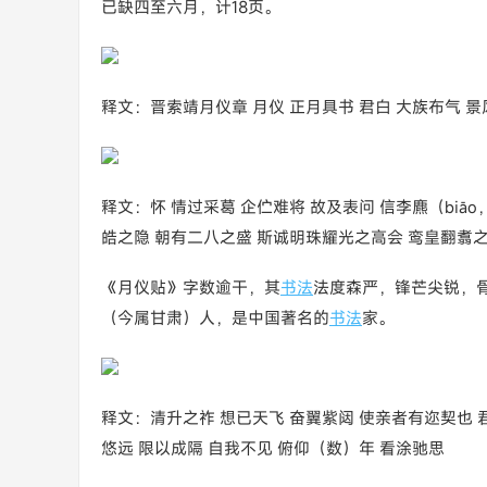
已缺四至六月，计18页。
释文：晋索靖月仪章 月仪 正月具书 君白 大族布气 景
释文：怀 情过采葛 企伫难将 故及表问 信李麃（biā
皓之隐 朝有二八之盛 斯诚明珠耀光之高会 鸾皇翻翥
《月仪贴》字数逾干，其
书法
法度森严，锋芒尖锐，骨
（今属甘肃）人，是中国著名的
书法
家。
释文：清升之祚 想已天飞 奋翼紫闼 使亲者有迩契也 君
悠远 限以成隔 自我不见 俯仰（数）年 看涂驰思