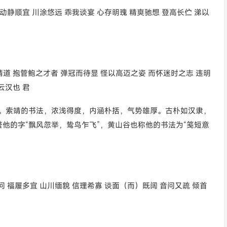
 动静顺宜 川涂悠远 乖我谈宴 心存明瑰 精爽驰想 登高长伫 涕以
精道 抱管鲍之才者 弹冠而待显 怪以高迈之姿 而怀迷时之志 违明
云汉也 君
索。索靖的书法，浓浅得度，内涵朴括，气势雄厚。古朴如汉隶，
他的字“飘风忽举，鸷鸟乍飞”，黄山谷也称他的书法为“笺短意
问 福履多宜 山川缅貌 信理希寡 谈面（而）既阔 音问又疏 倾首