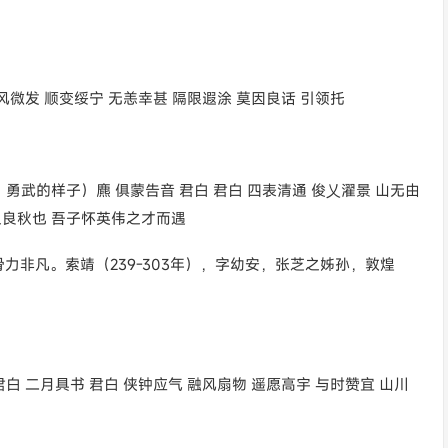
风微发 顺变绥宁 无恙幸甚 隔限遐涂 莫因良话 引领托
o，勇武的样子）麃 俱蒙告音 君白 君白 四表清通 俊乂濯景 山无由
之良秋也 吾子怀英伟之才而遇
力非凡。索靖（239-303年），字幼安，张芝之姊孙，敦煌
白 二月具书 君白 侠钟应气 融风扇物 遥愿高宇 与时赞宜 山川