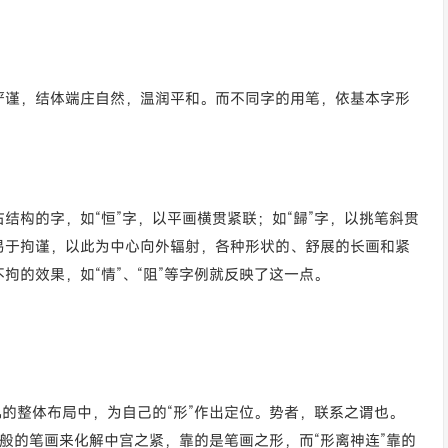
严谨，结体端庄自然，温润平和。而不同字的用笔，依基本字形
结构的字，如“恒”字，以平画横贯紧联；如“歸”字，以挑笔斜贯
易于拘谨，以此为中心向外辐射，各种形状的、舒展的长画和紧
拘的效果，如“情”、“阻”等字例就反映了这一点。
机的整体布局中，为自己的“形”作出定位。势者，联系之谓也。
戟般的笔画来化解中宫之紧，靠的是笔画之形，而“形离神连”靠的