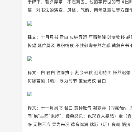
于碑下，朝夕摩掌，不忍离去。他的字传世的有《出
篇，对书法的演变、风格、气韵、用笔及章法等方面
释文：十月具书 君白 应钟导运 严霜稍隆 时变物移 感
长望 延伫莫及 思积情疲 不胜郁陶眷然之感 裁复白书
释文：白 君白 往春执手 刻会来秋 迎期待面 慊然迟想
何缘言嬿（燕） 厚为时节 宝爱光仪 君白
释文：十一月具书 君白 黄钟吐气 凝寒雰（同氛fēn，形
同“炮”古同“咆哮”，猛兽怒吼；也形容人暴怒）幸（宜
感 无物不应 果为来况 德音弥满 耽翫（玩）良翰 悟怽