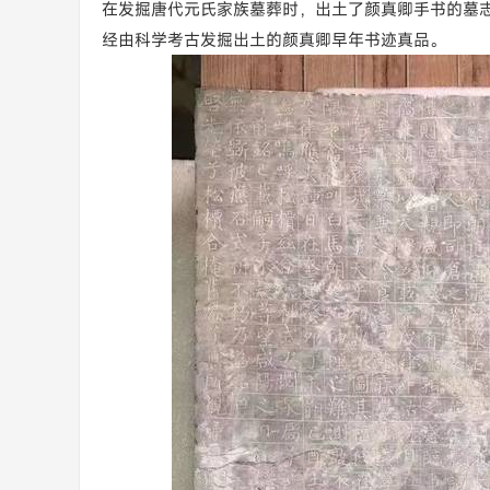
在发掘唐代元氏家族墓葬时，出土了颜真卿手书的墓
经由科学考古发掘出土的颜真卿早年书迹真品。