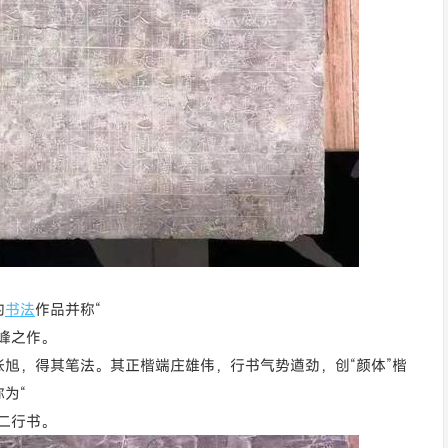
的
书法
作品并称“
峰之作。
旭，得其笔法。其正楷端庄雄伟，行书气势遒劲，创“颜体”楷
为“
二行书。