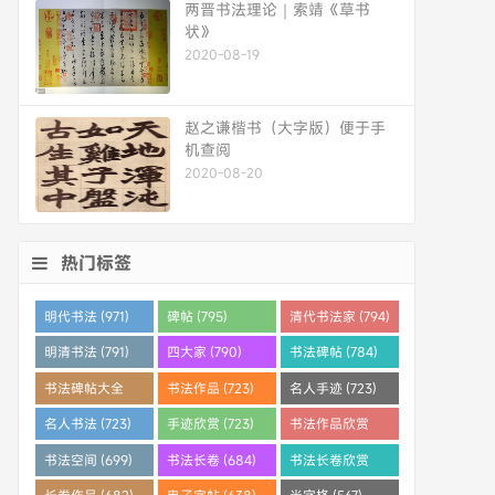
两晋书法理论｜索靖《草书
状》
2020-08-19
赵之谦楷书（大字版）便于手
机查阅
2020-08-20
热门标签
明代书法 (971)
碑帖 (795)
清代书法家 (794)
明清书法 (791)
四大家 (790)
书法碑帖 (784)
书法碑帖大全
书法作品 (723)
名人手迹 (723)
(784)
名人书法 (723)
手迹欣赏 (723)
书法作品欣赏
(710)
书法空间 (699)
书法长卷 (684)
书法长卷欣赏
(682)