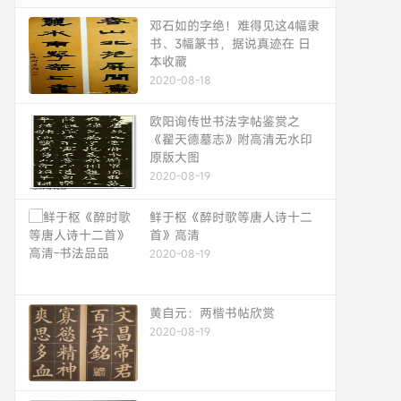
邓石如的字绝！难得见这4幅隶
书、3幅篆书，据说真迹在 日
本收藏
2020-08-18
欧阳询传世书法字帖鉴赏之
《翟天德墓志》附高清无水印
原版大图
2020-08-19
鲜于枢《醉时歌等唐人诗十二
首》高清
2020-08-19
黄自元：两楷书帖欣赏
2020-08-19