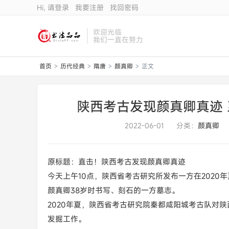
Hi, 请登录
我要注册
找回密码
欢迎光临
我们一直在努力
首页
历代经典
隋唐
颜真卿
正文
>
>
>
>
陕西考古发现颜真卿真迹 
2022-06-01
分类：
颜真卿
原标题：直击！陕西考古发现颜真卿真迹
今天上午10点，陕西省考古研究所发布一方在2020
颜真卿38岁时书写、刻石的一方墓志。
2020年夏，陕西省考古研究院秦都咸阳城考古队对
发掘工作。