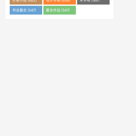
长卷作品 (682)
电子字帖 (638)
米字格 (567)
书法墓志 (547)
墓志作品 (547)