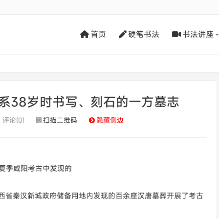
首页
硬笔书法
书法讲座
系38岁时书写、刻石的一方墓志
评论(0)
扫描二维码
隐藏侧边
年夏季咸阳考古中发现的
陕西省秦汉新城政府储备用地内发现的百余座汉唐墓葬开展了考古