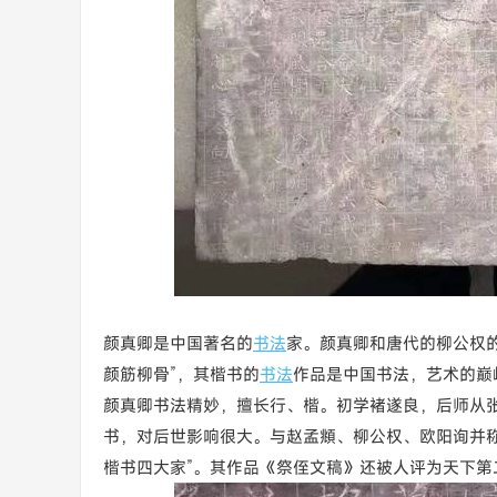
颜真卿是中国著名的
书法
家。颜真卿和唐代的柳公权
颜筋柳骨”，其楷书的
书法
作品是中国书法，艺术的巅
颜真卿书法精妙，擅长行、楷。初学褚遂良，后师从张
书，对后世影响很大。与赵孟頫、柳公权、欧阳询并称
楷书四大家”。其作品《祭侄文稿》还被人评为天下第