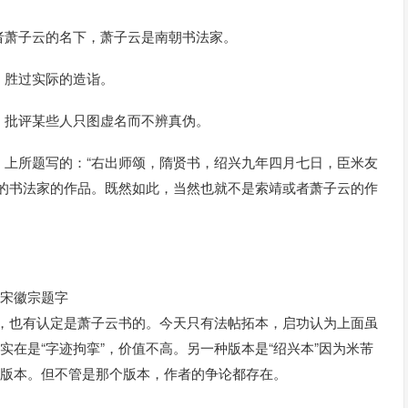
者萧子云的名下，萧子云是南朝书法家。
，胜过实际的造诣。
，批评某些人只图虚名而不辨真伪。
》上所题写的：“右出师颂，隋贤书，绍兴九年四月七日，臣米友
代的书法家的作品。既然如此，当然也就不是索靖或者萧子云的作
有宋徽宗题字
靖书，也有认定是萧子云书的。今天只有法帖拓本，启功认为上面虽
实在是“字迹拘挛”，价值不高。另一种版本是“绍兴本”因为米芾
个版本。但不管是那个版本，作者的争论都存在。