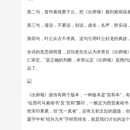
第二句，冒作索靖萧子云。把《出师颂》最到索靖或
第三句，漫说，不要说，别说，虚名，名声，胜实诣
第四句，叶公从古不求真。这句引用叶公好龙的典故
全诗的意思很明显，启功老先生认为米芾在《出师颂
仁审定。”是正确的判断，米芾认定《出师颂》是隋
品了。
《出师颂》据传有两个版本，一种版本是“宣和本”，
“征西司马索靖书”及“宣和”瓢印，一般定为西晋索
然宋印累累，但“无一真者”，还有元初文彭的题跋，但
题字中有“绍兴九年”字样而得名，就是我们讨论的这