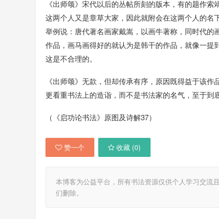
《出师颂》宋代以后的丛帖所刻的版本，有的题作索
这两个人又是章草大家，因此就附会在这两个人的名
举例说：唐代著名画家戴嵩，以画牛著称，同时代的
作品，画马画得好的就认为是韩干的作品，就像一提
这是不合理的。
《出师颂》无款，但却传承有序，原因既得益于该作
更看重书法上的造诣，而不是书法家的名气，至于到
（《启功论书法》原图及诗解37）
赞一个
收藏 (
0
)
本博客为公益平台，所有书法资源仅供个人学习交流
们删除。