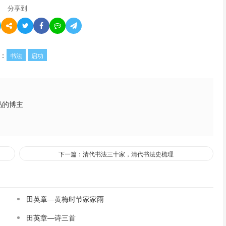
分享到
：
书法
启功
品的博主
下一篇：清代书法三十家，清代书法史梳理
田英章—黄梅时节家家雨
田英章—诗三首