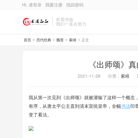
Hi, 请登录
我要注册
找回密码
欢迎光临
我们一直在努力
首页
历代经典
魏晋
索靖
正文
>
>
>
>
《出师颂》真
2021-11-28
分类：
索靖
我从第一次见到《出师颂》就被灌输了这样一个概念
有序，从唐太平公主直到清末宣统皇帝，全幅
书法
印
变了看法。