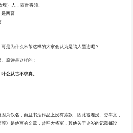
肃敦煌）人，西晋将领、
，是西晋
与
。可是为什么米芾这样的大家会认为是隋人墨迹呢？
因。原诗是这样的：
，叶公从古不求真。
但因为佚名，而且书法作品上没有落款，因此被埋没。史岑文，
师颂》是他写的文章，曾拜大将军，其他关于史岑的记载都没