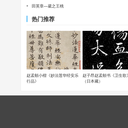
田英章—葳之王桃
热门推荐
赵孟頫小楷《妙法莲华经安乐
赵子昂赵孟頫书《卫生歌
行品》
（日本藏）