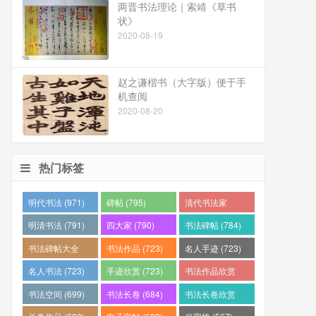
两晋书法理论｜索靖《草书
状》
2020-08-19
赵之谦楷书（大字版）便于手
机查阅
2020-08-20
热门标签
明代书法 (971)
碑帖 (795)
清代书法家
(794)
明清书法 (791)
四大家 (790)
书法碑帖 (784)
书法碑帖大全
书法作品 (723)
名人手迹 (723)
(784)
名人书法 (723)
手迹欣赏 (723)
书法作品欣赏
(710)
书法空间 (699)
书法长卷 (684)
书法长卷欣赏
(682)