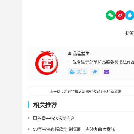
标签
品品堂主
一位专注于分享和品鉴各类书法作
关 注
上一篇：新春特辑之清篆刻名家丁敬印章欣赏
相关推荐
田英章—楷法宏博有道
56字书法条幅欣赏-荆霄鹏—淘沙九曲势贲张