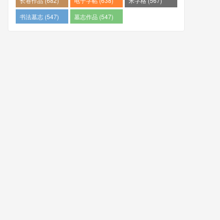
长卷作品 (682)
电子字帖 (638)
米字格 (567)
书法墓志 (547)
墓志作品 (547)