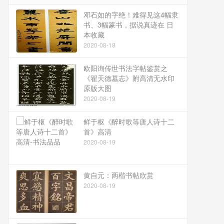
邓石如的字绝！难得见这4幅隶
书、3幅篆书，据说真迹在 日
本收藏
2020-08-18
欧阳询传世书法字帖鉴赏之
《翟天德墓志》附高清无水印
原版大图
2020-08-19
鲜于枢《醉时歌等唐人诗十二
首》高清
2020-08-19
黄自元：两楷书帖欣赏
2020-08-19