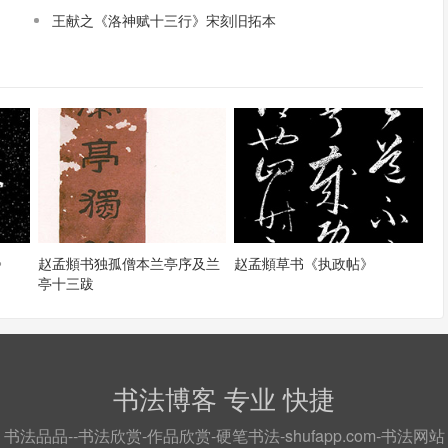
王献之《洛神赋十三行》宋刻旧拓本
》
赵孟頫书独孤僧本兰亭序及兰
赵孟頫草书《执政帖》
亭十三跋
书法博客 专业 快捷
书法品品--书法欣赏-作品欣赏-硬笔书法-shufapp.com-书法网站