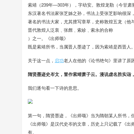
索靖（239年—303年），字幼安。敦煌龙勒（今甘
东汉著名书法家张芝姊之孙，书法上受张芝影响很深
著名的书法大家，尤其擅写章草，史称敦煌五龙（他
晋代敦煌人泛衷﹑张甝﹑索紾﹑索永的合称
）之一。《出师颂》
既是索靖所书，当属晋人墨迹了，因为索靖是西晋人
关于这一点，
启功
老人在他的《论书绝句》里讲了原
隋贤墨迹史岑文，冒作索靖萧子云。漫说虚名胜实诣
我们逐句看一下诗的意思。
第一句，隋贤墨迹，《出师颂》当为隋朝某人所书，
《出师颂》是汉代史岑的文章，历史上只记载了《出
有。