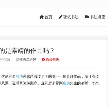
首页
硬笔书法
书法讲座
的是索靖的作品吗？
评论(0)
扫描二维码
隐藏侧边
，这是著名
书法
家索靖流传至今的唯一一幅真迹作品，而且流传
章累累，证明其流传顺序。直到后来看到
启功
先生的论断，才改