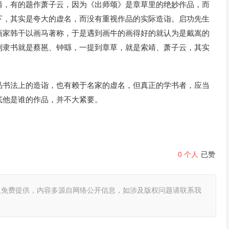
靖，有的题作萧子云，因为《出师颂》是章草里的绝妙作品，而
下，其实是夸大的虚名，而没有重视作品的实际造诣。启功先生
画家韩干以画马著称，于是遇到画牛的画得好的就认为是戴嵩的
到隶书就是蔡邕、钟繇，一提到章草，就是索靖、萧子云，其实
品书法上的造诣，也有赖于名家的虚名，但真正的学书者，应当
底他是谁的作品，并不大紧要。
0
个人
已赞
且免费提供，内容多源自网络公开信息，如涉及版权问题请联系我