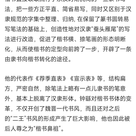
法，把一些方正平直、简省易写，同时又区别于汉
隶规范的字集中整理、归纳, 在保留了篆书圆转易
写笔法的基础上，创造性地对汉隶“蚕头雁尾”的写
法进行改造，促进了楷书横、捺笔画的形态明晰
化，从而使楷书的定型向前跨了一步，开辟了一条
由隶书向楷书转化的途径。
他的代表作《荐季直表》《宣示表》等，结构扁
方，严密自然，除笔法上略有一点儿隶书的笔意
外，基本上脱离了汉隶形体。钟繇对楷书书体的变
革，不仅开创了魏晋一代书风，而且还对之后
的“二王”书风的形成产生了巨大影响，他也因此被
后人尊之为“楷书鼻祖”。