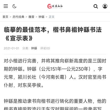
首页
历代经典
魏晋
钟繇
正文
>
>
>
>
临摹的最佳范本，楷书鼻祖钟繇书法
《宣示表》
2021-01-01
分类：
钟繇
评论(0)
对小楷进行完善，并将其推向崭新高度的是三国时
期的钟繇。钟繇（公元151年—公元230年），字
元常，颍川长社（今河南长葛）人。汉时官至尚书
仆射，对东吴亭侯。
钟繇是推动隶书向楷书进行转化的重要人物，他的
楷书直接吸取流行于东汉时期民间的一些隶书写