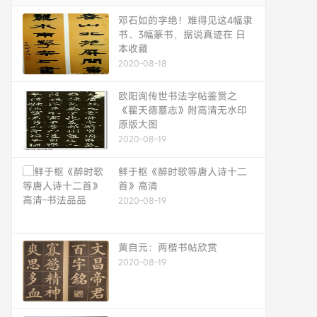
邓石如的字绝！难得见这4幅隶
书、3幅篆书，据说真迹在 日
本收藏
2020-08-18
欧阳询传世书法字帖鉴赏之
《翟天德墓志》附高清无水印
原版大图
2020-08-19
鲜于枢《醉时歌等唐人诗十二
首》高清
2020-08-19
黄自元：两楷书帖欣赏
2020-08-19