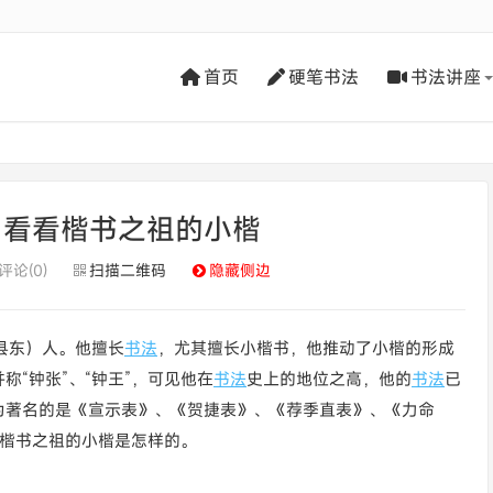
首页
硬笔书法
书法讲座
，看看楷书之祖的小楷
评论(0)
扫描二维码
隐藏侧边
葛县东）人。他擅长
书法
，尤其擅长小楷书，他推动了小楷的形成
“钟张”、“钟王”，可见他在
书法
史上的地位之高，他的
书法
已
为著名的是《宣示表》、《贺捷表》、《荐季直表》、《力命
看楷书之祖的小楷是怎样的。