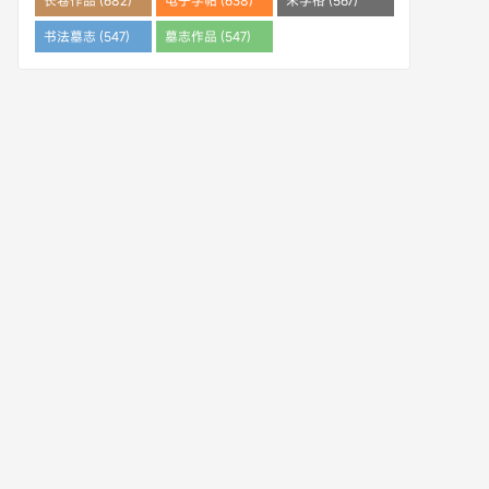
长卷作品 (682)
电子字帖 (638)
米字格 (567)
书法墓志 (547)
墓志作品 (547)