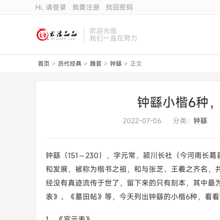
Hi, 请登录
我要注册
找回密码
欢迎光临
我们一直在努力
首页
历代经典
魏晋
钟繇
正文
>
>
>
>
钟繇小楷6种
2022-07-06
分类：
钟繇
钟繇（151～230），字元常，颍川长社（今河南长
和发展，被称为楷书之祖，和与张芝、王羲之齐名，并称
经没有真迹流传于世了，留下来的只有刻本，其中最
表》、《墓田帖》等，今天列出钟繇的小楷6种，看
1、《宣示表》