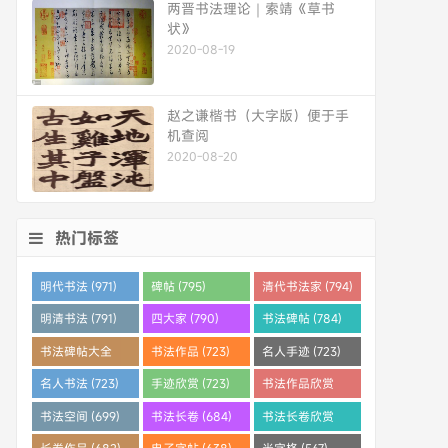
两晋书法理论｜索靖《草书
状》
2020-08-19
赵之谦楷书（大字版）便于手
机查阅
2020-08-20
热门标签
明代书法 (971)
碑帖 (795)
清代书法家 (794)
明清书法 (791)
四大家 (790)
书法碑帖 (784)
书法碑帖大全
书法作品 (723)
名人手迹 (723)
(784)
名人书法 (723)
手迹欣赏 (723)
书法作品欣赏
(710)
书法空间 (699)
书法长卷 (684)
书法长卷欣赏
(682)