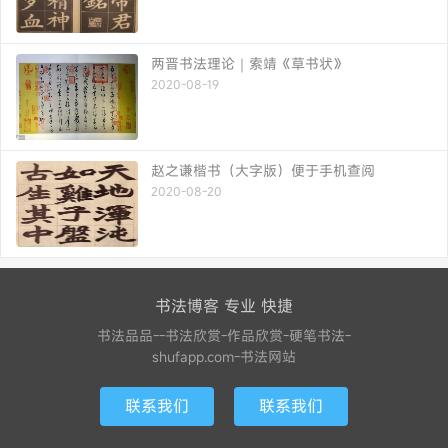
两晋书法理论｜索靖《草书状》
2020-08-19
赵之谦楷书（大字版）便于手机查阅
2020-08-20
书法博客 专业 快捷
书法品品--书法欣赏-作品欣赏-硬笔书法-
shufapp.com-书法网站
联系我们
联系我们