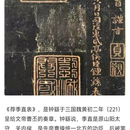
《荐季直表》，是钟繇于三国魏黄初二年（221）
呈给文帝曹丕的奏章。钟繇说，季直是原山阳太
守，关内侯，是先帝曹操统一北方的功臣，后被罢