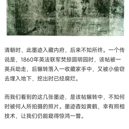
清朝时，此墨迹入藏内府，后来不知所终。一个传
说是，1860年英法联军焚掠圆明园时，该帖被一
英兵劫走，后辗转落入一收藏家手中，又被小偷窃
去埋入地下，挖出时已经腐烂。
而我们看到的这几张墨迹，是该帖辗转中，不知何
时被何人所拍摄的照片。墨迹杳如黄鹤，幸有照相
技术，让我们仍能窥得惊鸿一瞥。