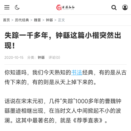
首页
历代经典
魏晋
钟繇
正文
>
>
>
>
失踪一千多年，钟繇这篇小楷突然出
现！
2020-10-15
分类：
钟繇
评论(0)
你知道吗，我们今天熟知的
书法
经典，有的是从古
传下来的，有的则是从天上掉下来的。
话说在宋末元初，几件“失踪”1000多年的曹魏钟
繇墨迹相继出现，在当时文人中间掀起不小的波
澜。这其中最著名的，就是《荐季直表》。