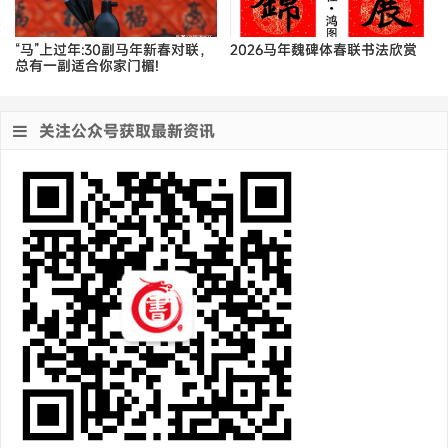
“马”上过年:30副马年新春对联，
2026马年魏碑体春联书法欣赏
总有一副适合你家门楣!
关注公众号获取最新资讯