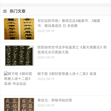
热门文章
邓石如的字绝！难得见这4幅隶书、3幅篆
书，据说真迹在 日 本收藏
2020-08-18
欧阳询传世书法字帖鉴赏之《翟天德墓志》附
高清无水印原版大图
2020-08-19
鲜于枢《醉时歌等唐人诗十二首》高清
2020-08-19
黄自元：两楷书帖欣赏
2020-08-19