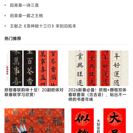
田英章—诗三首
田英章—葳之王桃
王献之《洛神赋十三行》宋刻旧拓本
热门推荐
欧楷春联韵味十足！20副欧体对
2026新春必备！欧楷+颜楷双体
联春联学习欣赏！
春联套装（含吉语），贴出不一
样的书香年味