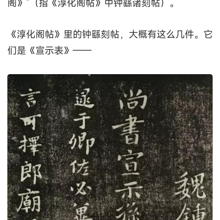
阁》”（指《淳化阁帖》中钟繇诸刻帖）。
《淳化阁帖》里的钟繇刻帖，大概有这么几件。它
们是《宣示表》——