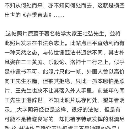
不知从何处而来，亦不知向何处而去，这就是横空
出世的《荐季直表》……
,这帖照片原藏于著名帖学大家王壮弘先生，並将
此照片发表在书法杂志上。此帖点画平直劲利而有
一种天然之态，与传世锺繇法书迥然不同，其古朴
风姿在二王黄庭、乐毅论、洛神十三行之上。似乎
是非锺书不可。此照片只此一帧，外国人曾以高价
向王先生索購，但被其拒绝，只此一孤本哪怕是照
片，王先生也决不让其落入外人手里。前些年传闻
王先生于港辞世，不知此照片现存何处，望知者明
示。,大字阴符经也是这样，很好的法帖，但是有
可能不是褚遂良写的，却把褚字特点发挥的淋漓尽
致,这 书法作品确实不错但肯定不是钟繇的作品！