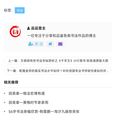
标签：
书法
品品堂主
一位专注于分享和品鉴各类书法作品的博主
关 注
上一篇：文徵明传世书法字帖赏析之《千字文》小行草书 附高清原版大图
下一篇：乾隆皇帝的真实书法水平如何？听听民国专业书学研究者如何评价！
相关推荐
田英章—楷法宏博有道
田英章—黄梅时节家家雨
56字书法条幅欣赏-荆霄鹏—淘沙九曲势贲张