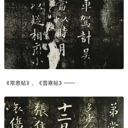
《常患帖》、《雪寒帖》——