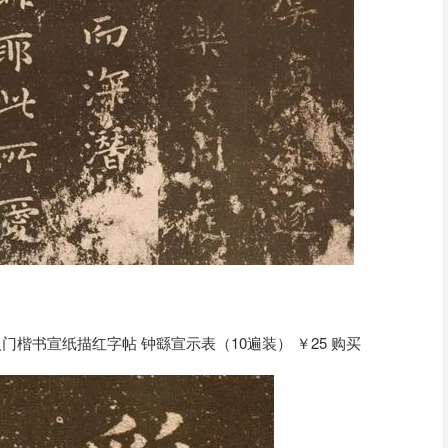
门楷书宣纸描红字帖 钟繇宣示表（10遍装） ￥25 购买