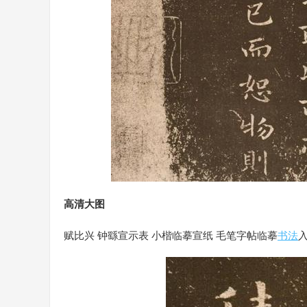
高清大图
赋比兴 钟繇宣示表 小楷临摹宣纸 毛笔字帖临摹
书法
入