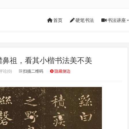
首页
硬笔书法
书法讲座
楷鼻祖，看其小楷书法美不美
评论(0)
扫描二维码
隐藏侧边