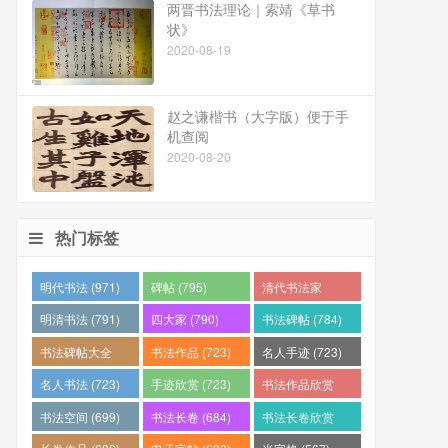
两晋书法理论｜索靖《草书
状》
2020-08-19
赵之谦楷书（大字版）便于手
机查阅
2020-08-20
热门标签
明代书法 (971)
碑帖 (795)
清代书法家
(794)
明清书法 (791)
四大家 (790)
书法碑帖 (784)
书法碑帖大全
书法作品 (723)
名人手迹 (723)
(784)
名人书法 (723)
手迹欣赏 (723)
书法作品欣赏
(710)
书法空间 (699)
书法长卷 (684)
书法长卷欣赏
(682)