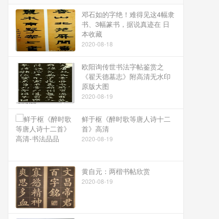
邓石如的字绝！难得见这4幅隶
书、3幅篆书，据说真迹在 日
本收藏
2020-08-18
欧阳询传世书法字帖鉴赏之
《翟天德墓志》附高清无水印
原版大图
2020-08-19
鲜于枢《醉时歌等唐人诗十二
首》高清
2020-08-19
黄自元：两楷书帖欣赏
2020-08-19