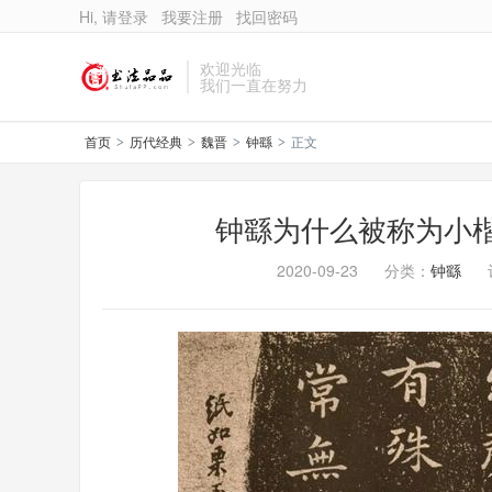
Hi, 请登录
我要注册
找回密码
欢迎光临
我们一直在努力
首页
历代经典
魏晋
钟繇
正文
>
>
>
>
钟繇为什么被称为小
2020-09-23
分类：
钟繇