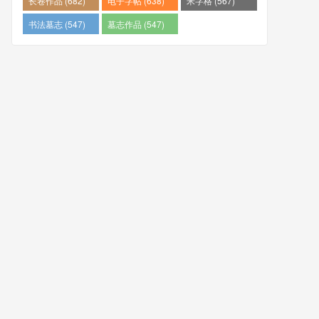
长卷作品 (682)
电子字帖 (638)
米字格 (567)
书法墓志 (547)
墓志作品 (547)