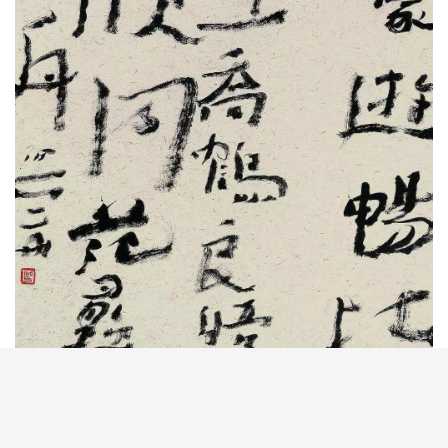
TOP2：王镛（亚军）
别署凸斋、鼎楼主人等。1948年生。中央美术学院教