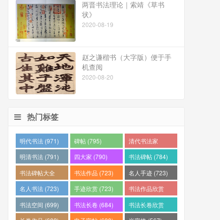
两晋书法理论｜索靖《草书
状》
2020-08-19
赵之谦楷书（大字版）便于手
机查阅
2020-08-20
热门标签
明代书法 (971)
碑帖 (795)
清代书法家
(794)
明清书法 (791)
四大家 (790)
书法碑帖 (784)
书法碑帖大全
书法作品 (723)
名人手迹 (723)
(784)
名人书法 (723)
手迹欣赏 (723)
书法作品欣赏
(710)
书法空间 (699)
书法长卷 (684)
书法长卷欣赏
(682)