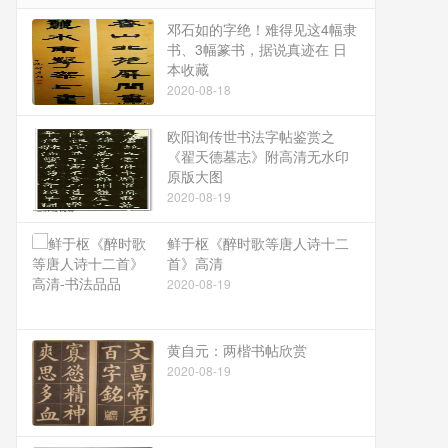
邓石如的字绝！难得见这4幅隶
书、3幅篆书，据说真迹在 日
本收藏
2020-08-18
欧阳询传世书法字帖鉴赏之
《翟天德墓志》附高清无水印
原版大图
2020-08-19
鲜于枢《醉时歌等唐人诗十二
首》高清
2020-08-19
黄自元：两楷书帖欣赏
2020-08-19