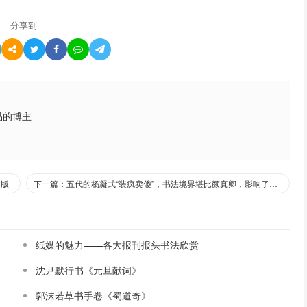
分享到
品的博主
印版
下一篇：五代的杨凝式“装疯卖傻”，书法境界堪比颜真卿，影响了苏黄米蔡
纸媒的魅力——各大报刊报头书法欣赏
沈尹默行书《元旦献词》
郭沫若草书手卷《蜀道奇》