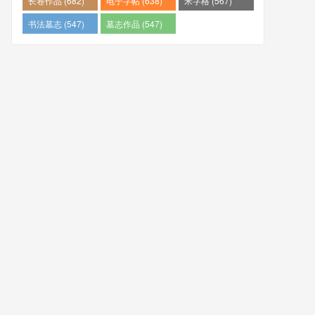
长卷作品 (682)
电子字帖 (638)
米字格 (567)
书法墓志 (547)
墓志作品 (547)