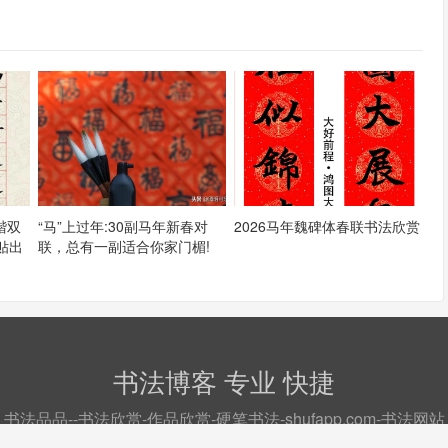
楷双
“马”上过年:30副马年新春对
2026马年魏碑体春联书法欣赏
贴出
联，总有一副适合你家门楣!
书法博客 专业 快捷
书法品品--书法欣赏-作品欣赏-硬笔书法-shufapp.com-书法网站