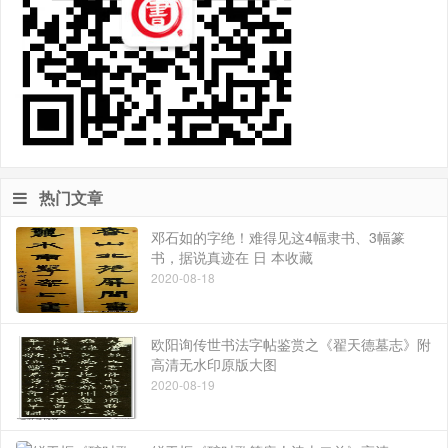
热门文章
邓石如的字绝！难得见这4幅隶书、3幅篆
书，据说真迹在 日 本收藏
2020-08-18
欧阳询传世书法字帖鉴赏之《翟天德墓志》附
高清无水印原版大图
2020-08-19