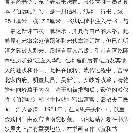
官至尚书令，东晋著名书法家。其传世唯一墨迹真
本《伯远帖》卷，是一封信札，纸本、行书，纵
25.1厘米，横17.2厘米，书法以楷书注入行书，与
王羲之新体书法一脉相承，并具有自己的风格。此
卷原有宋徽宗赵佶题签和宋代章清题跋，但已在明
清之际被人割去。后幅有董其昌跋，引首有请乾隆
帝弘历加题“江左风华”。在本幅前后有弘历及其他
人的题跋和补画。此帖在辗转、流传过程中，曾经
北宋内府、明董其昌、吴新宇、安岐等收藏，清乾
隆年间珍藏于内府。清王朝被推翻后，逊位的溥仪
将《伯远帖》和《中秋帖》写出清宫，后散失于民
间，流入香港。1951年，在周恩来关怀下，以重
金购回，由故宫博物院收藏。《伯远帖》卷在书法
发展史上占有重要地位，在书画著作《宣和书