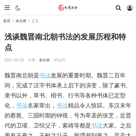
首页
未分类
正文
>
>
浅谈魏晋南北朝书法的发展历程和特
点
2021-03-30
分类：
未分类
评论(0)
魏晋南北朝是
书法
发展的重要时期。魏晋二百年
间，完成了汉字书体承上启下的演变，除了篆书、
隶书以外，草书、楷书、行书等各种书体已定型
化，
书法
名家辈出，
书法
精品令人惊叹。东汉末年
的蔡邕、三国时期的钟徭，号为草圣的张芝，近晋
代的卫瓘、卫恒父子，索靖等都是
书法
大家。之后
更有王羲之、王献之父子，所谓书到羲之，至于大