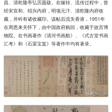
昌、清乾隆帝弘历题跋。在辗转、流传过程中，曾
经宋宣和、绍兴内府，明项元汴、清乾隆内府收
藏，并钤有诸收藏印。该帖后流失香港，1951年
在周恩来关怀下，由中国政府购回，收藏于故宫博
物院。在书画著作《清河书画舫》、《式古堂书画
汇考》和《石渠宝笈》等著作中均有著录。