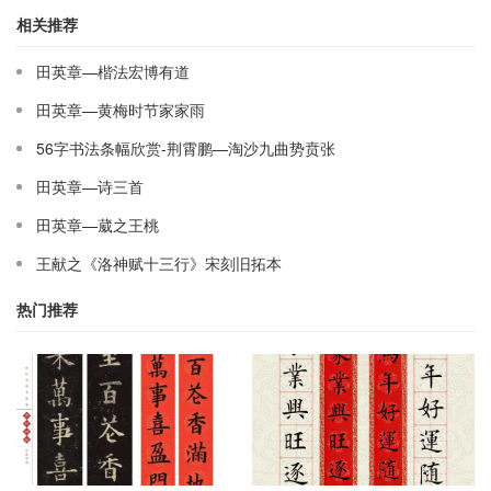
相关推荐
田英章—楷法宏博有道
田英章—黄梅时节家家雨
56字书法条幅欣赏-荆霄鹏—淘沙九曲势贲张
田英章—诗三首
田英章—葳之王桃
王献之《洛神赋十三行》宋刻旧拓本
热门推荐