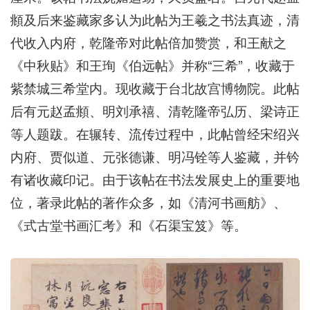
頫及后来鉴藏家多认为此帖为王羲之书法真迹，清
代收入内府，乾隆帝对此帖倍加赞赏，和王献之
《中秋贴》和王珣《伯远帖》并称“三希”，收藏于
紫禁城三希堂内。现收藏于台北故宫博物院。此帖
后有元赵孟頫、明刘承禧、清乾隆帝弘历、梁诗正
等人题跋。在辗转、流传过程中，此帖曾经宋绍兴
内府、贾似道、元张德谦、明冯铨等人鉴藏，并钤
有诸收藏印记。由于该帖在书法发展史上的重要地
位，著录此帖的著作众多，如《清河书画舫》、
《式古堂书画汇考》和《石渠宝笈》等。