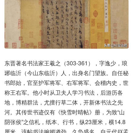
东晋著名书法家王羲之（303-361），字逸少，琅
琊临沂（今山东临沂）人，出身名门望族。自任秘
书郎始，官至护军将军、右军将军、会稽内史，世
称王右军。他小时从卫夫人学习书法，后游历各
地，博精群法，尤擅行草二体，开新体书法之先
河。其传世书迹仅有《快雪时晴帖》册，为致“山
阴张侯”之信札，纸本、行书，纵23厘米，横14.8
厘米。该帖书法婉媚遒劲，久负盛名。自元代赵孟