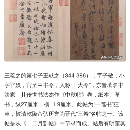
王羲之的第七子王献之（344-386），字子敬，小
字官奴，官至中书令，人称“王大令”，东晋著名书
法家。其传世书法杰作《中秋帖》卷，纸本、草
书，纵27厘米，横11.9厘米。此帖为“一笔书”狂
草，被清乾隆帝弘历誉为晋代“三希”名帖之一。该
帖是从《十二月割帖》中节录而成。帖后有明董其