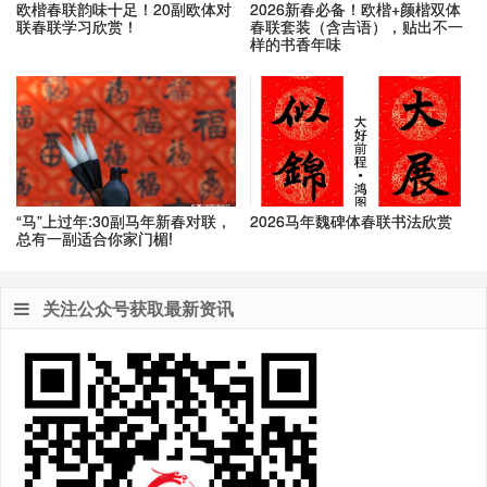
欧楷春联韵味十足！20副欧体对
2026新春必备！欧楷+颜楷双体
联春联学习欣赏！
春联套装（含吉语），贴出不一
样的书香年味
“马”上过年:30副马年新春对联，
2026马年魏碑体春联书法欣赏
总有一副适合你家门楣!
关注公众号获取最新资讯