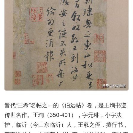
晋代“三希”名帖之一的《伯远帖》卷，是王珣书迹
传世名作。王珣（350-401），字元琳，小字法
护，临沂（今山东临沂）人，王羲之侄，擅行书，