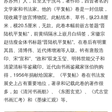
苏苏州）人，官至太子洗马，著作郎，西晋著名的
文学家和书法家。他的《平复帖》卷是一封信牍，
现收藏于故宫博物院。此帖纸本、草书，纵23.8厘
米，横20.5厘米，无款。此卷本幅前嵌古签题“晋
陆机平复帖”，前黄绢隔水上嵌月白绢签，宋徽宗
赵佶瘦金体书标题“晋陆机平复帖”。在卷后有明董
其昌、清博伟、近代傅增湘等人跋。钤有唐殷浩
印、宋“宣和”、“政和”双龙玉玺、明韩世能父子和
清梁清标等鉴藏印。近代由书画鉴藏家张伯驹购
得，1956年捐献给国家。《平复帖》卷在书法发
展史上占有重要地位，著录和记载此卷的著作很
多，如《清河书画舫》、《东图玄览》、《式古堂
书画汇考》和《墨缘汇观》等。