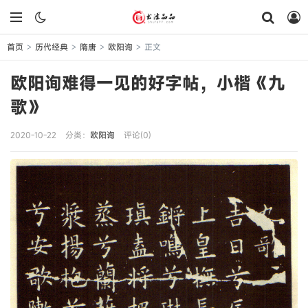
首页
历代经典
隋唐
欧阳询
正文
>
>
>
>
欧阳询难得一见的好字帖，小楷《九
歌》
2020-10-22
分类：
欧阳询
评论(0)