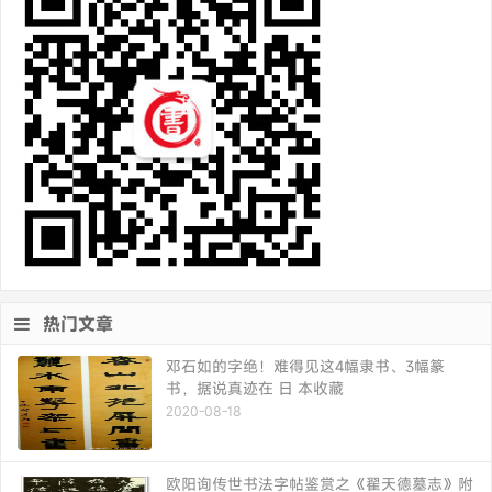
热门文章
邓石如的字绝！难得见这4幅隶书、3幅篆
书，据说真迹在 日 本收藏
2020-08-18
欧阳询传世书法字帖鉴赏之《翟天德墓志》附