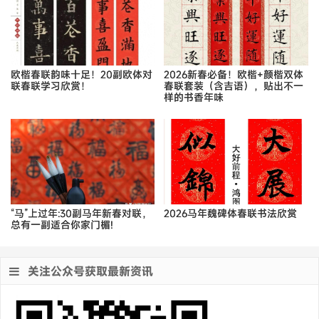
欧楷春联韵味十足！20副欧体对
2026新春必备！欧楷+颜楷双体
联春联学习欣赏！
春联套装（含吉语），贴出不一
样的书香年味
“马”上过年:30副马年新春对联，
2026马年魏碑体春联书法欣赏
总有一副适合你家门楣!
关注公众号获取最新资讯