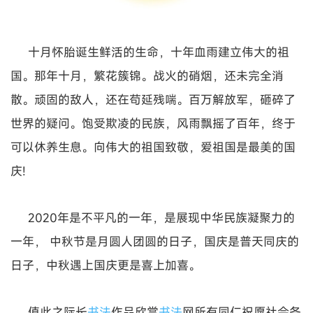
十月怀胎诞生鲜活的生命，十年血雨建立伟大的祖
国。那年十月，繁花簇锦。战火的硝烟，还未完全消
散。顽固的敌人，还在苟延残喘。百万解放军，砸碎了
世界的疑问。饱受欺凌的民族，风雨飘摇了百年，终于
可以休养生息。向伟大的祖国致敬，爱祖国是最美的国
庆!
2020年是不平凡的一年，是展现中华民族凝聚力的
一年， 中秋节是月圆人团圆的日子，国庆是普天同庆的
日子，中秋遇上国庆更是喜上加喜。
值此之际长
书法
作品欣赏
书法
网所有同仁祝愿社会各