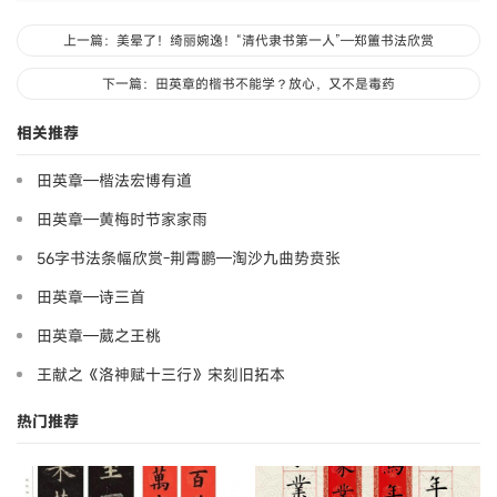
上一篇：美晕了！绮丽婉逸！“清代隶书第一人”—郑簠书法欣赏
下一篇：田英章的楷书不能学？放心，又不是毒药
相关推荐
田英章—楷法宏博有道
田英章—黄梅时节家家雨
56字书法条幅欣赏-荆霄鹏—淘沙九曲势贲张
田英章—诗三首
田英章—葳之王桃
王献之《洛神赋十三行》宋刻旧拓本
热门推荐