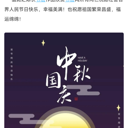
界人民节日快乐，幸福美满！也祝愿祖国繁荣昌盛，福
运绵绵！