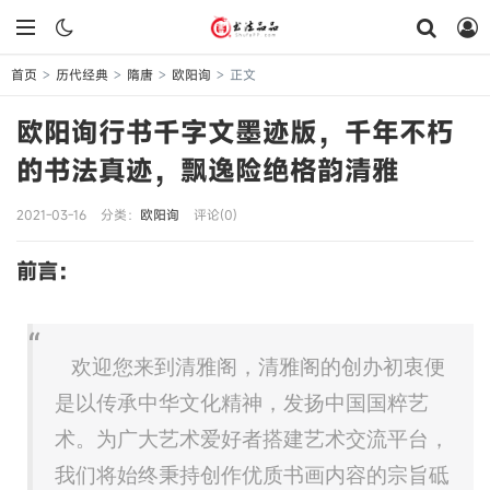
首页
历代经典
隋唐
欧阳询
正文
>
>
>
>
欧阳询行书千字文墨迹版，千年不朽
的书法真迹，飘逸险绝格韵清雅
2021-03-16
分类：
欧阳询
评论(0)
前言：
欢迎您来到清雅阁，清雅阁的创办初衷便
是以传承中华文化精神，发扬中国国粹艺
术。为广大艺术爱好者搭建艺术交流平台，
我们将始终秉持创作优质书画内容的宗旨砥