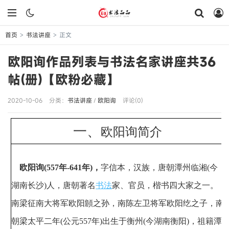
首页
书法讲座
正文
>
>
欧阳询作品列表与书法名家讲座共36
帖(册)【欧粉必藏】
2020-10-06
分类：
书法讲座
/
欧阳询
评论(0)
一、
欧阳询简介
欧阳询(557年-641年)，
字信本，汉族，唐朝潭州临湘(今
湖南长沙)人，
唐朝著名
书法
家、官员，楷书四大家之一。
南梁征南大将军欧阳頠之孙，南陈左卫将军欧阳纥之子，南
朝梁太平二年(公元557年)出生于衡州(今湖南衡阳)，祖籍潭