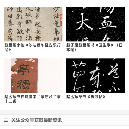
赵孟頫小楷《妙法莲华经安乐行
赵子昂赵孟頫书《卫生歌》（日
品》
本藏）
赵孟頫书独孤僧本兰亭序及兰亭
赵孟頫草书《执政帖》
十三跋
关注公众号获取最新资讯