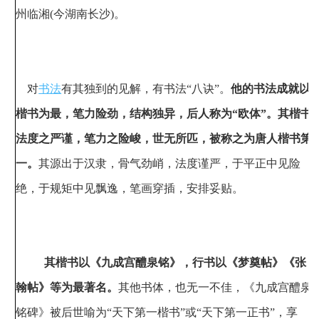
州临湘(今湖南长沙)。
对
书法
有其独到的见解，有书法“八诀”。
他的书法成就以
楷书为最，笔力险劲，结构独异，后人称为“欧体”。其楷书
法度之严谨，笔力之险峻，世无所匹，被称之为唐人楷书第
一。
其源出于汉隶，骨气劲峭，法度谨严，于平正中见险
绝，于规矩中见飘逸，笔画穿插，安排妥贴。
其楷书以《九成宫醴泉铭》，行书以《梦奠帖》《张
翰帖》等为最著名。
其他书体，也无一不佳，《九成宫醴泉
铭碑》被后世喻为“天下第一楷书”或“天下第一正书”，享