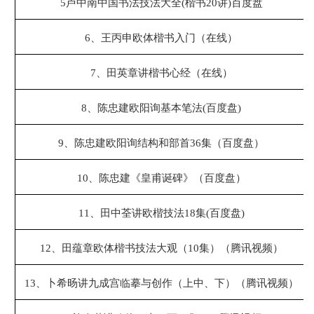
5
卢中南中国书法技法大全(楷书20讲)百度盘
6、
王丙申欧体楷书入门（在线）
7、
田英章讲楷书心经（在线）
8、
陈忠建欧阳询基本笔法(百度盘)
9、
陈忠建欧阳询结构和部首36集（百度盘）
10、
陈忠建《皇甫诞碑》（百度盘）
11、
田中荃讲欧楷技法18集(百度盘)
12、
田蕴章欧体楷书技法大观（10集）（腾讯视频）
13、
卜希旸讲九成宫临摹与创作（上中、下）（腾讯视频）