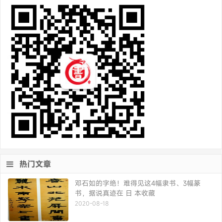
热门文章
邓石如的字绝！难得见这4幅隶书、3幅篆
书，据说真迹在 日 本收藏
2020-08-18