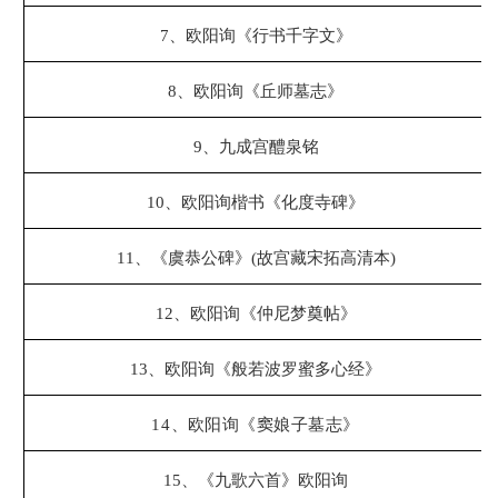
7、
欧阳询《行书千字文》
8、
欧阳询《丘师墓志》
9、
九成宫醴泉铭
10、
欧阳询楷书《化度寺碑》
11、
《虞恭公碑》(故宫藏宋拓高清本)
12、
欧阳询《仲尼梦奠帖》
13、
欧阳询《般若波罗蜜多心经》
14
、
欧阳询《窦娘子墓志》
15、
《九歌六首》欧阳询