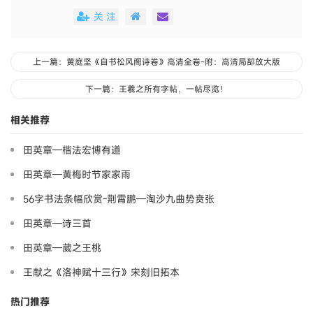
关 注
上一篇：黄庭坚《自书松风阁诗卷》高清全卷~附：高清局部放大版
下一篇：王羲之所有字帖，一帖尽览！
相关推荐
田英章—楷法宏博有道
田英章—黄梅时节家家雨
56字书法条幅欣赏-荆霄鹏—淘沙九曲势贲张
田英章—诗三首
田英章—葳之王桃
王献之《洛神赋十三行》宋刻旧拓本
热门推荐