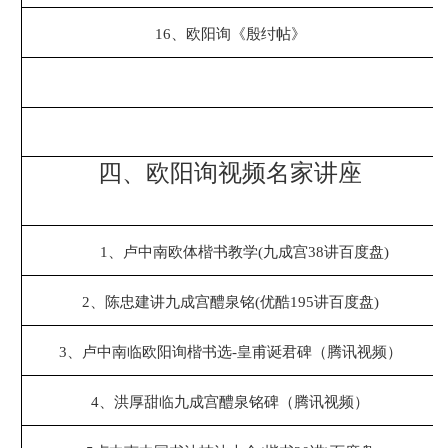
16
、
欧阳询《殷纣帖》
四、欧阳询视频名家讲座
1、
卢中南欧体楷书教学(九成宫38讲百度盘)
2、
陈忠建讲九成宫醴泉铭(优酷195讲百度盘)
3、
卢中南临欧阳询楷书选-皇甫诞君碑（腾讯视频）
4、
洪厚甜临九成宫醴泉铭碑（腾讯视频）