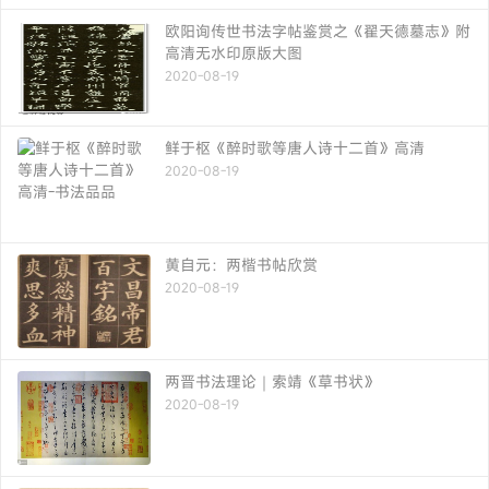
欧阳询传世书法字帖鉴赏之《翟天德墓志》附
高清无水印原版大图
2020-08-19
鲜于枢《醉时歌等唐人诗十二首》高清
2020-08-19
黄自元：两楷书帖欣赏
2020-08-19
两晋书法理论｜索靖《草书状》
2020-08-19