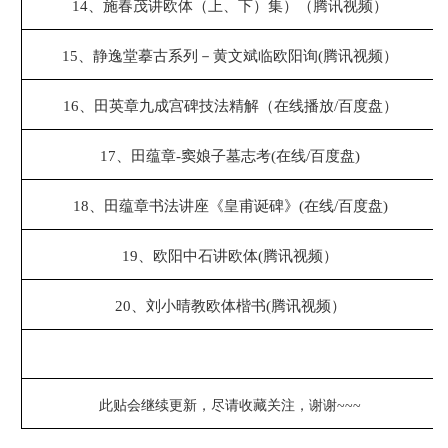
14、
施春茂讲欧体（上、下）集）（腾讯视频）
15、
静逸堂摹古系列－黄文斌临欧阳询(腾讯视频）
16、
田英章九成宫碑技法精解（在线播放/百度盘）
17、
田蕴章-窦娘子墓志考(在线/百度盘)
18、
田蕴章书法讲座《皇甫诞碑》(在线/百度盘)
19、
欧阳中石讲欧体(腾讯视频）
20、
刘小晴教欧体楷书(腾讯视频）
此贴会继续更新，尽请收藏关注，谢谢
~~~