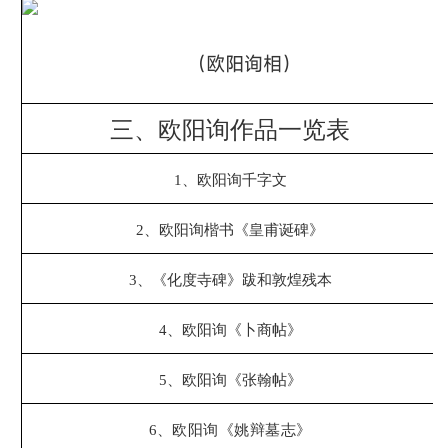
（欧阳询相）
三、欧阳询
作品
一览表
1、
欧阳询千字文
2
、
欧阳询楷书《皇甫诞碑》
3、
《化度寺碑》跋和敦煌残本
4、
欧阳询《卜商帖》
5、
欧阳询《张翰帖》
6
、
欧阳询《姚辩墓志》