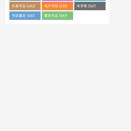
(682)
长卷作品 (682)
电子字帖 (638)
米字格 (567)
书法墓志 (547)
墓志作品 (547)