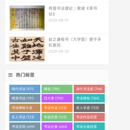
两晋书法理论｜索靖《草书
状》
2020-08-19
赵之谦楷书（大字版）便于手
机查阅
2020-08-20
热门标签
明代书法 (971)
碑帖 (795)
清代书法家 (794)
明清书法 (791)
四大家 (790)
书法碑帖 (784)
书法碑帖大全
书法作品 (723)
名人手迹 (723)
(784)
名人书法 (723)
手迹欣赏 (723)
书法作品欣赏
(710)
书法空间 (699)
书法长卷 (684)
书法长卷欣赏