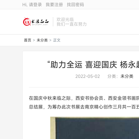
Hi, 请登录
我要注册
找回密码
欢迎光临
我们一直在努力
首页
未分类
正文
>
>
“助力全运 喜迎国庆 杨
2022-05-02
分类：
未分类
在国庆中秋来临之际，西安书协会员、西安金领书画
总结展，为筹办此次书展去南京精心创作三月共一百