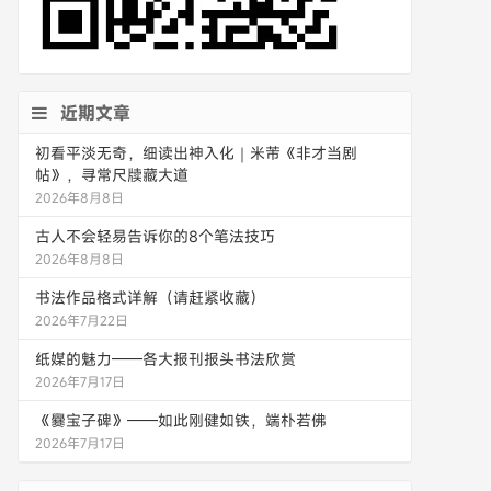
近期文章
初看平淡无奇，细读出神入化｜米芾《非才当剧
帖》，寻常尺牍藏大道
2026年8月8日
古人不会轻易告诉你的8个笔法技巧
2026年8月8日
书法作品格式详解（请赶紧收藏）
2026年7月22日
纸媒的魅力——各大报刊报头书法欣赏
2026年7月17日
《爨宝子碑》——如此刚健如铁，端朴若佛
2026年7月17日