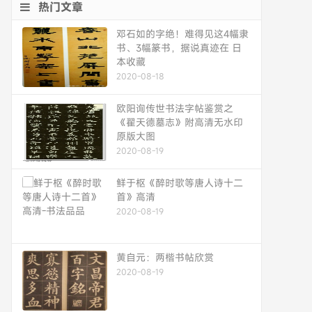
热门文章
邓石如的字绝！难得见这4幅隶
书、3幅篆书，据说真迹在 日
本收藏
2020-08-18
欧阳询传世书法字帖鉴赏之
《翟天德墓志》附高清无水印
原版大图
2020-08-19
鲜于枢《醉时歌等唐人诗十二
首》高清
2020-08-19
黄自元：两楷书帖欣赏
2020-08-19