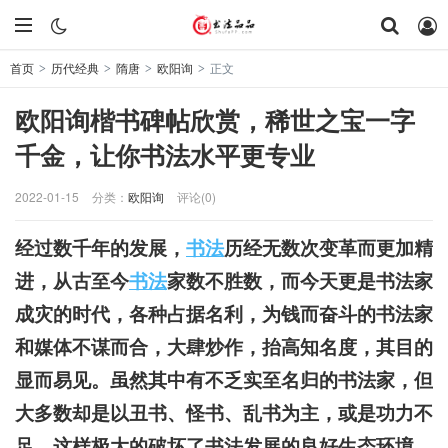
首页
历代经典
隋唐
欧阳询
正文
>
>
>
>
欧阳询楷书碑帖欣赏，稀世之宝一字
千金，让你书法水平更专业
2022-01-15
分类：
欧阳询
评论(0)
经过数千年的发展，
书法
历经无数次变革而更加精
进，从古至今
书法
家数不胜数，而今天更是书法家
成灾的时代，各种占据名利，为钱而奋斗的书法家
和媒体不谋而合，大肆炒作，抬高知名度，其目的
显而易见。虽然其中有不乏实至名归的书法家，但
大多数却是以丑书、怪书、乱书为主，或是功力不
足。这样极大的破坏了书法发展的良好生态环境，