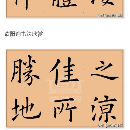
欧阳询书法欣赏