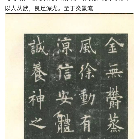
以人从欲，良足深尤。至于炎景流