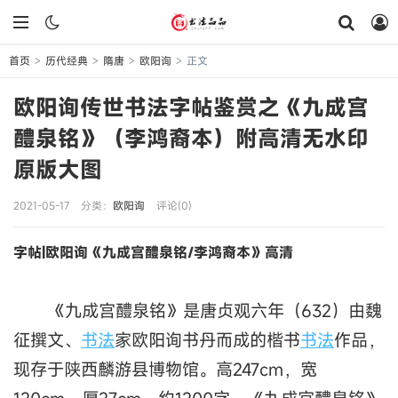
首页
历代经典
隋唐
欧阳询
正文
>
>
>
>
欧阳询传世书法字帖鉴赏之《九成宫
醴泉铭》（李鸿裔本）附高清无水印
原版大图
2021-05-17
分类：
欧阳询
评论(0)
字帖|欧阳询《九成宫醴泉铭/李鸿裔本》高清
《九成宫醴泉铭》是唐贞观六年（632）由魏
征撰文、
书法
家欧阳询书丹而成的楷书
书法
作品，
现存于陕西麟游县博物馆。高247cm，宽