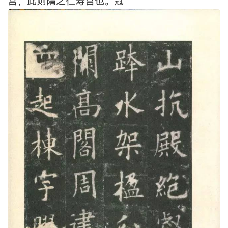
宫，此则隋之仁寿宫也。冠