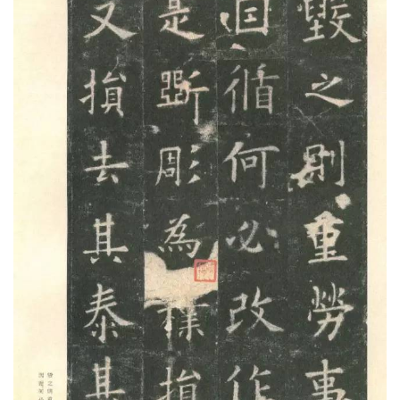
【14】京室，每弊炎暑，群下请建离宫，庶可怡神
养性。圣上爱一夫之力，