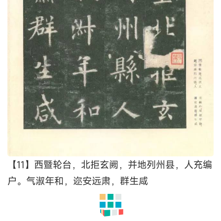
【11】西暨轮台，北拒玄阙，并地列州县，人充编
户。气淑年和，迩安远肃，群生咸