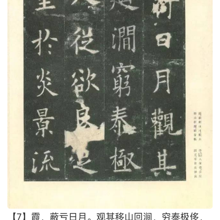
【7】霞，蔽亏日月。观其移山回涧，穷泰极侈，