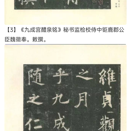
【3】《九成宫醴泉铭》秘书监检校侍中钜鹿郡公
臣魏徵奉。敕撰。