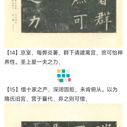
【13】为心，忧劳成疾，同尧肌之如腊，甚禹足之
胼胝，针石屡加，腠理犹滞。爰居