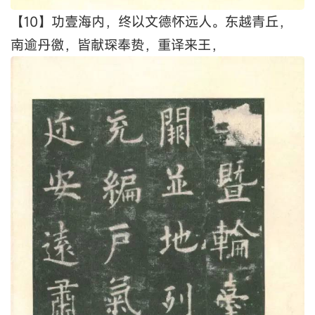
【10】功壹海内，终以文德怀远人。东越青丘，
南逾丹徼，皆献琛奉贽，重译来王，