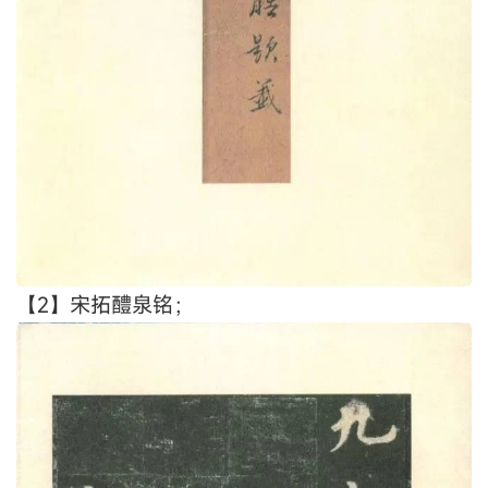
【2】宋拓醴泉铭；