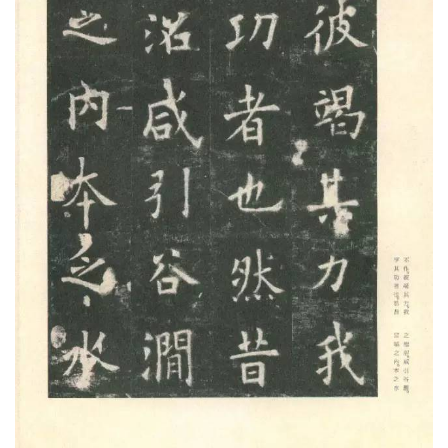
【16】毁之则重劳，事贵因循，何必改作。于是
斫雕为朴，损之又损，去其泰甚，葺