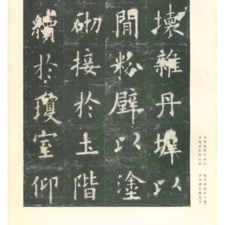
【15】惜十家之产，深闭固拒，未肯俯从。以为
隋氏旧宫，营于曩代，弃之则可惜，