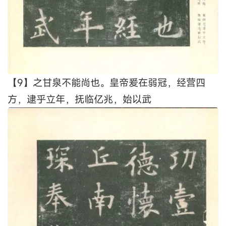
【9】之甘泉不能尚也。皇帝爰在弱冠，经营四
方，逮乎立年，抚临亿兆，始以武