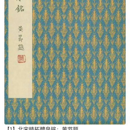
【1】北宋精拓醴泉铭；黄节题