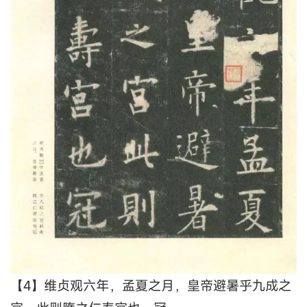
【4】维贞观六年，孟夏之月，皇帝避暑乎九成之