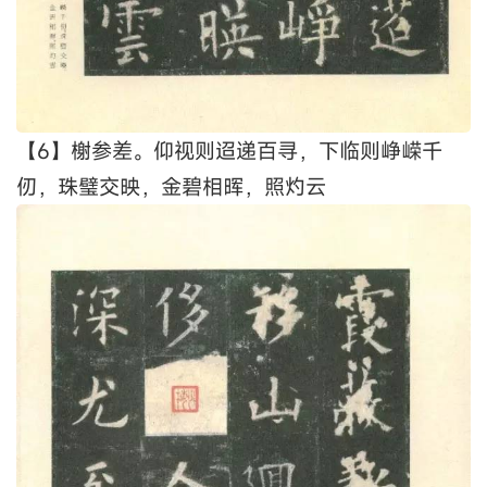
【6】榭参差。仰视则迢递百寻，下临则峥嵘千
仞，珠璧交映，金碧相晖，照灼云