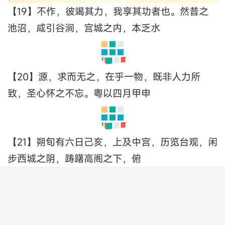
【17】其颓坏，杂丹墀以沙砾，间粉壁以涂泥，玉
砌接于土阶，茅茨续于琼室。仰