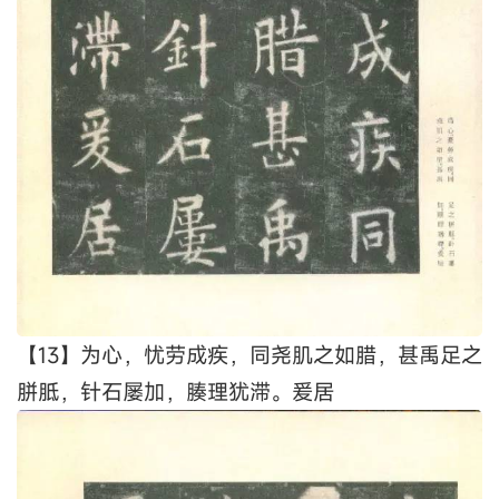
【12】遂，灵贶毕臻，虽藉二仪之功，终资一人之
虑。遗身利物，栉风沐雨，百姓