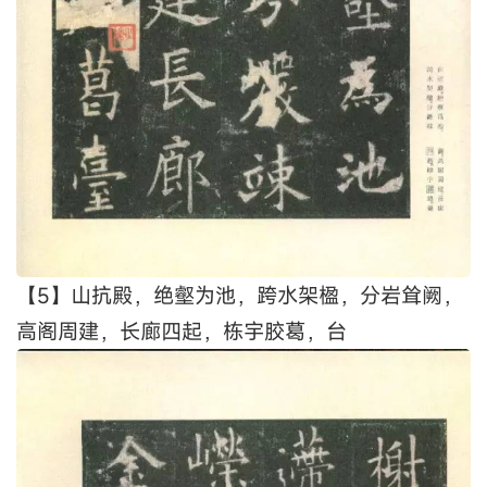
【5】山抗殿，绝壑为池，跨水架楹，分岩耸阙，
高阁周建，长廊四起，栋宇胶葛，台