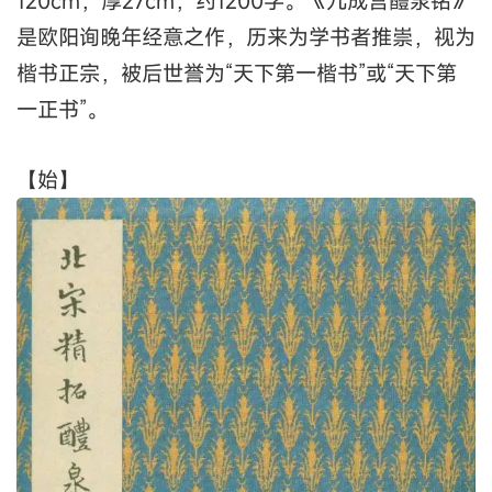
120cm，厚27cm，约1200字。《九成宫醴泉铭》
是欧阳询晚年经意之作，历来为学书者推崇，视为
楷书正宗，被后世誉为“天下第一楷书”或“天下第
一正书”。
【始】