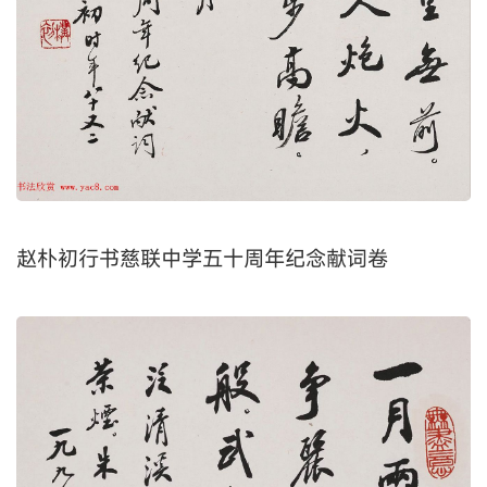
赵朴初行书慈联中学五十周年纪念献词卷