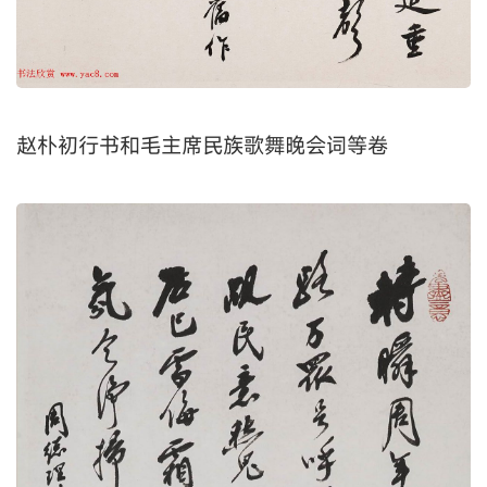
赵朴初行书和毛主席民族歌舞晚会词等卷