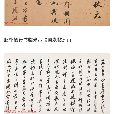
赵朴初行书临米芾《蜀素帖》页