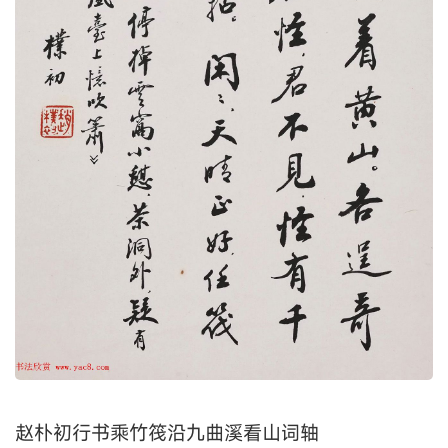
赵朴初行书乘竹筏沿九曲溪看山词轴