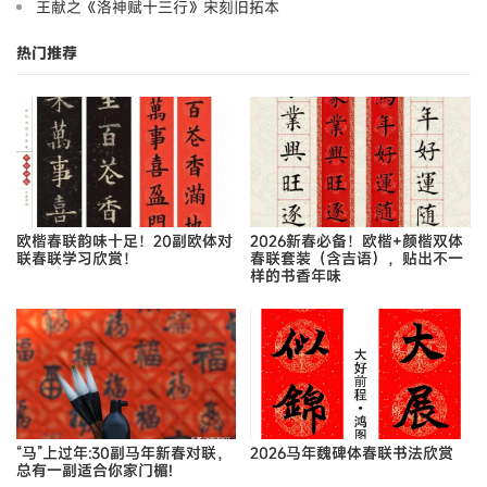
王献之《洛神赋十三行》宋刻旧拓本
热门推荐
欧楷春联韵味十足！20副欧体对
2026新春必备！欧楷+颜楷双体
联春联学习欣赏！
春联套装（含吉语），贴出不一
样的书香年味
“马”上过年:30副马年新春对联，
2026马年魏碑体春联书法欣赏
总有一副适合你家门楣!