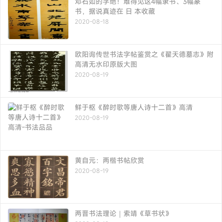
邓石如的字绝！难得见这4幅隶书、3幅篆
书，据说真迹在 日 本收藏
2020-08-18
欧阳询传世书法字帖鉴赏之《翟天德墓志》附
高清无水印原版大图
2020-08-19
鲜于枢《醉时歌等唐人诗十二首》高清
2020-08-19
黄自元：两楷书帖欣赏
2020-08-19
两晋书法理论｜索靖《草书状》