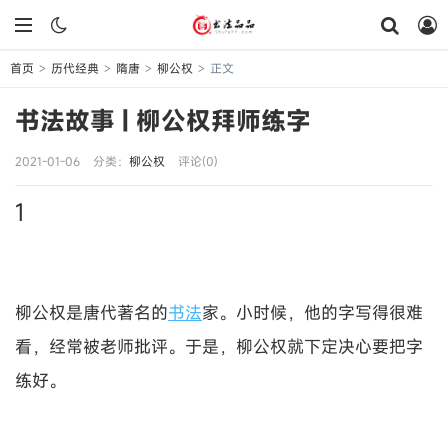
首页
历代经典
隋唐
柳公权
正文
>
>
>
>
书法故事 | 柳公权拜师练字
2021-01-06
分类：
柳公权
评论(0)
1
柳公权是唐代著名的
书法
家。小时候，他的字写得很难
看，经常被老师批评。于是，柳公权就下定决心要把字
练好。