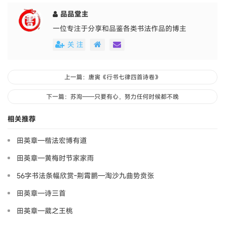
品品堂主
一位专注于分享和品鉴各类书法作品的博主
关 注
上一篇：唐寅《行书七律四首诗卷》
下一篇：苏洵——只要有心，努力任何时候都不晚
相关推荐
田英章—楷法宏博有道
田英章—黄梅时节家家雨
56字书法条幅欣赏-荆霄鹏—淘沙九曲势贲张
田英章—诗三首
田英章—葳之王桃