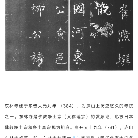
东林寺建于东晋太元九年 （384），为庐山上历史悠久的寺院
之一。东林寺是佛教净土宗（又称莲宗）的发源地，也被日本
佛教净土宗和净土真宗视为祖庭。唐开元十九年（731），庐山