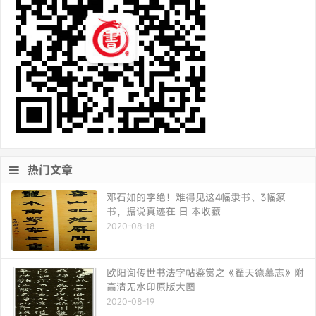
热门文章
邓石如的字绝！难得见这4幅隶书、3幅篆
书，据说真迹在 日 本收藏
2020-08-18
欧阳询传世书法字帖鉴赏之《翟天德墓志》附
高清无水印原版大图
2020-08-19