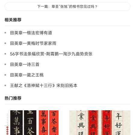
下一篇：草圣“张旭”的楷书您见过吗？
相关推荐
田英章—楷法宏博有道
田英章—黄梅时节家家雨
56字书法条幅欣赏-荆霄鹏—淘沙九曲势贲张
田英章—诗三首
田英章—葳之王桃
王献之《洛神赋十三行》宋刻旧拓本
热门推荐