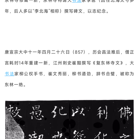
东林寺修葺一新，东林寺特请大
书法
家李邕（因任北海太守多
年，后人多以“李北海”相称）撰写碑文，以志纪念。
唐宣宗大中十一年四月二十六日（857），历会昌法难后，僧正
言耗时14年重建一新，江州刺史崔黯撰写《复东林寺文》，大
书法
家柳公权手书，崔文秀丽，柳书遒劲，辞书合璧，被称为
东林一绝。