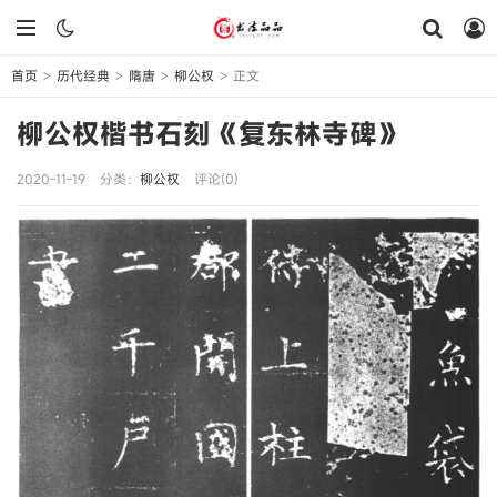
首页
历代经典
隋唐
柳公权
正文
>
>
>
>
柳公权楷书石刻《复东林寺碑》
2020-11-19
分类：
柳公权
评论(0)