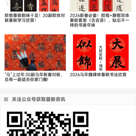
欧楷春联韵味十足！20副欧体对
2026新春必备！欧楷+颜楷双体
联春联学习欣赏！
春联套装（含吉语），贴出不一
样的书香年味
“马”上过年:30副马年新春对联，
2026马年魏碑体春联书法欣赏
总有一副适合你家门楣!
关注公众号获取最新资讯