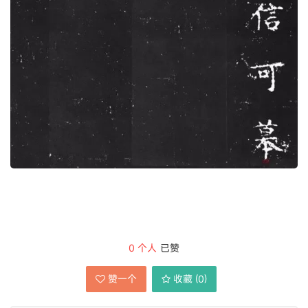
0
个人
已赞
赞一个
收藏 (
0
)