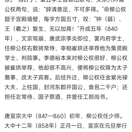
公权两句，说：“辞清意足，不可多得。”命柳公权
题于宫殿墙壁，每字方圆五寸，叹：“钟（繇）、
王（羲之）复生，无以加焉！”开成五年（840
年），文宗驾崩，唐武宗李炎即位，罢内府学士，
任柳公权右散骑常侍，宰相崔珙还举荐他为集贤殿
学士、判院事。李德裕本来对柳公权很好，柳公权
被崔珙举荐，他却很不高兴，便将柳公权降为太子
詹事，改太子宾客。后经升迁，柳公权任金紫光禄
大夫、上柱国，封河东郡开国公，食邑二千户；还
担任左常侍、国子祭酒，并曾任工部尚书。
唐宣宗大中（847—860）初年，柳公权任少师。
大中十二年（858年）正月一日，宣宗在元旦举行