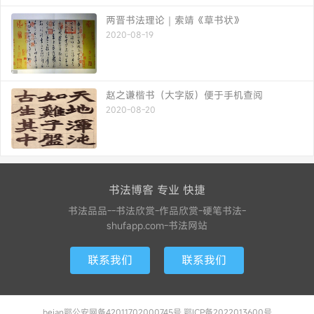
两晋书法理论｜索靖《草书状》
2020-08-19
赵之谦楷书（大字版）便于手机查阅
2020-08-20
书法博客 专业 快捷
书法品品--书法欣赏-作品欣赏-硬笔书法-
shufapp.com-书法网站
联系我们
联系我们
beian鄂公安网备42011702000745号 鄂ICP备2022013600号