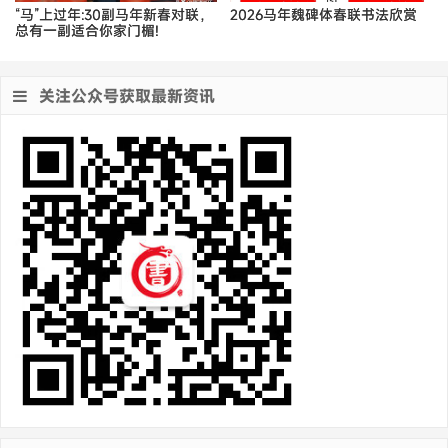
“马”上过年:30副马年新春对联，
2026马年魏碑体春联书法欣赏
总有一副适合你家门楣!
关注公众号获取最新资讯