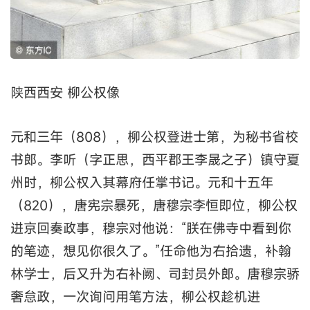
陕西西安 柳公权像
元和三年（808），柳公权登进士第，为秘书省校
书郎。李听（字正思，西平郡王李晟之子）镇守夏
州时，柳公权入其幕府任掌书记。元和十五年
（820），唐宪宗暴死，唐穆宗李恒即位，柳公权
进京回奏政事，穆宗对他说：“朕在佛寺中看到你
的笔迹，想见你很久了。”任命他为右拾遗，补翰
林学士，后又升为右补阙、司封员外郎。唐穆宗骄
奢怠政，一次询问用笔方法，柳公权趁机进