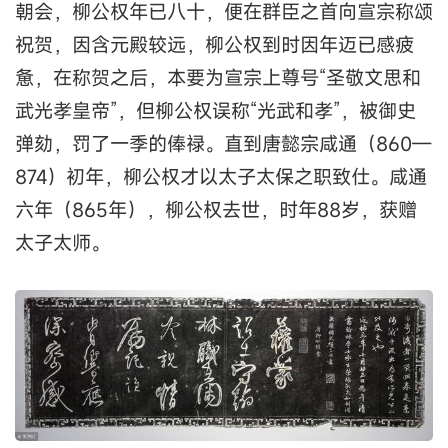
朝会，柳公权年已八十，便在群臣之首向宣宗称颂
祝贺，因含元殿较远，柳公权到时因年迈已感疲
惫，在称贺之后，本要为宣宗上尊号“圣敬文思和
武光孝皇帝”，但柳公权误称“光武和孝”，被御史
弹劾，罚了一季的俸禄。直到唐懿宗咸通（860—
874）初年，柳公权才以太子太保之职致仕。咸通
六年（865年），柳公权去世，时年88岁，获赠
太子太师。