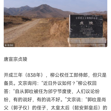
唐宣宗贞陵
开成三年（838年），柳公权任工部侍郎，但只是
备员。文宗询问：“近日外议如何？”柳公权回
答：“自从郭旼被任为邠宁节度使，人们议论纷
纷，有的说好，有的说不好。”文宗说：“郭旼是尚
父（郭子仪）的侄子，太皇太后（懿安郭皇后）的