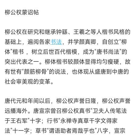
柳公权蒙诏帖
柳公权在研究和继承钟繇、王羲之等人楷书风格的
基础上，遍阅各家
书法
，并学颜真卿，自创立“柳
体”楷书 ，树立后世百代楷模，成为“唐书尚法”的
突出代表之一。柳体楷书较颜体显得均匀瘦硬，故
有世有“颜筋柳骨”的说法，也体现从盛唐到中唐的
社会审美观的变革。
唐代元和年间以后，柳公权声誉日隆，柳公权声誉
远播海外。唐宣宗曾召柳公权真书“卫夫人传笔法
于王右军”十字；行书“永禅寺真草千字文得家
法”十一字；草书“谓语助者焉哉乎也”八字，宣宗