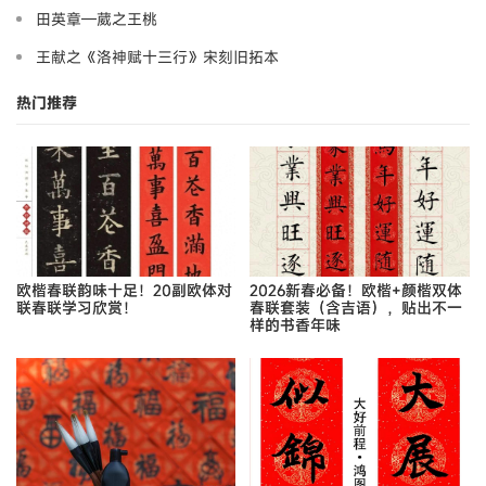
田英章—葳之王桃
王献之《洛神赋十三行》宋刻旧拓本
热门推荐
欧楷春联韵味十足！20副欧体对
2026新春必备！欧楷+颜楷双体
联春联学习欣赏！
春联套装（含吉语），贴出不一
样的书香年味