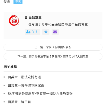
标签：
书法
品品堂主
一位专注于分享和品鉴各类书法作品的博主
关 注
上一篇：宋代《听琴图》赏析
下一篇：尉天池书法字帖《李白诗》高清无水印大图欣赏
相关推荐
田英章—楷法宏博有道
田英章—黄梅时节家家雨
56字书法条幅欣赏-荆霄鹏—淘沙九曲势贲张
田英章—诗三首