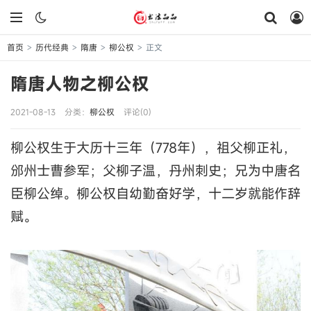
首页
历代经典
隋唐
柳公权
正文
>
>
>
>
隋唐人物之柳公权
2021-08-13
分类：
柳公权
评论(0)
柳公权生于大历十三年（778年），祖父柳正礼，
邠州士曹参军；父柳子温，丹州刺史；兄为中唐名
臣柳公绰。柳公权自幼勤奋好学，十二岁就能作辞
赋。