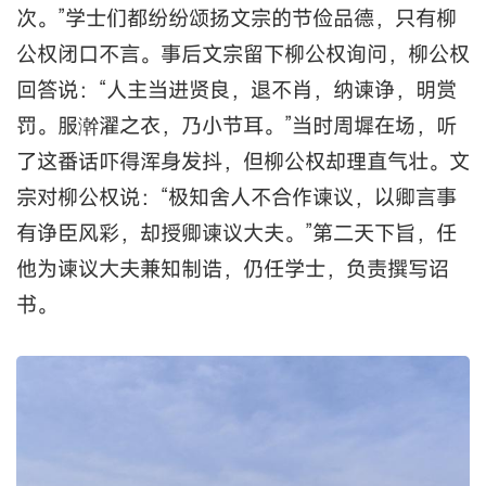
次。”学士们都纷纷颂扬文宗的节俭品德，只有柳
公权闭口不言。事后文宗留下柳公权询问，柳公权
回答说：“人主当进贤良，退不肖，纳谏诤，明赏
罚。服澣濯之衣，乃小节耳。”当时周墀在场，听
了这番话吓得浑身发抖，但柳公权却理直气壮。文
宗对柳公权说：“极知舍人不合作谏议，以卿言事
有诤臣风彩，却授卿谏议大夫。”第二天下旨，任
他为谏议大夫兼知制诰，仍任学士，负责撰写诏
书。