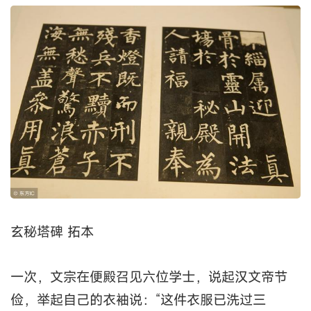
玄秘塔碑 拓本
一次，文宗在便殿召见六位学士，说起汉文帝节
俭，举起自己的衣袖说：“这件衣服已洗过三