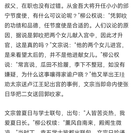
叔父，在职也没有过错。从金吾大将升任小小的邠
宁节度使，有什么可议论呢？”柳公权说：“凭郭旼
的功绩和品德，任节度使是合适的。人们议论的原
因，据说是郭旼把两个女儿献入宫中，因此才升
官，这是真的吗？”文宗说：“他的两个女儿进宫，
是来看望太后的，并不是他进献女儿。”柳公权
说：“常言说，瓜田不拾履，李下不整冠，如没有
嫌疑，为什么这事嚷得家谕户晓？”他又举出王珪
劝太宗送卢江王妃出宫的事例，文宗当即命内使张
日华把二女送回郭旼家。
文宗曾夏日与学士联句，出句：“人皆苦炎热，我
爱夏日长。”柳公权续：“薰风自南来，殿阁生微
凉。”当时丁、袁五学士皆都出联句，文宗只吟诵