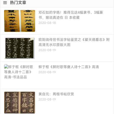
热门文章
邓石如的字绝！难得见这4幅隶书、3幅篆
书，据说真迹在 日 本收藏
2020-08-18
欧阳询传世书法字帖鉴赏之《翟天德墓志》附
高清无水印原版大图
2020-08-19
鲜于枢《醉时歌等唐人诗十二首》高清
2020-08-19
黄自元：两楷书帖欣赏
2020-08-19