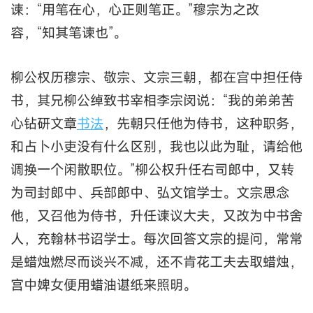
谏：“用笔在心，心正则笔正。”穆宗为之改
容，“知其笔谏也”。
柳公权历穆宗、敬宗、文宗三朝，都在宫中担任侍
书，其兄柳公绰致书宰相李宗闵说：“我的弟弟苦
心钻研文章
书法
，先朝只任他为侍书，这种职务，
和占卜小吏没有什么区别，我也以此为耻，请给他
调换一个闲散职位。”柳公权升任右司郎中，又转
为司封郎中、兵部郎中、弘文馆学士。文宗思念
他，又召他为侍书，升任谏议大夫，又改为中书舍
人，充翰林书诏学士。每次回答文宗的提问，常常
是蜡烛燃尽而谈兴不减，还不肯花工夫去取蜡烛，
宫中婢女便用蜡油谌纸来照明。