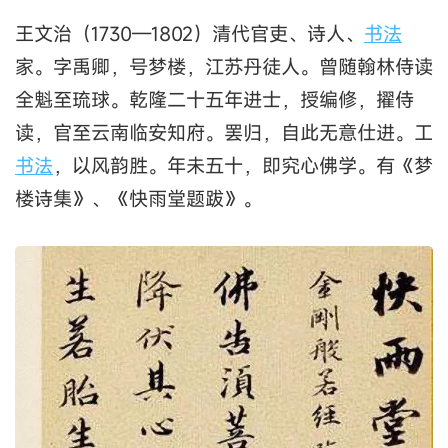
王文治（1730—1802）清代官吏、诗人、
书法
家。字禹卿，号梦楼，江苏丹徒人。曾随翰林侍读
全魁至琉球。乾隆二十五年进士，授编修，擢侍
读，官至云南临安知府。罢归，自此无意仕进。工
书法
，以风韵胜。年未五十，即究心佛学。有《梦
楼诗集》、《快雨堂题跋》。