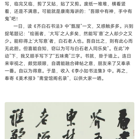
写，临完又临，剪了又贴，贴了又剪。废纸一堆堆，横看竖
看，还是不满意。可能就是康南海讲的：“吾眼中有神，手中有
鬼”吧！
一日，读《齐白石书法》中“甑屋”一文，又感触多多。兴到
捉笔题记：“绘画者，‘大写’之人多矣，然能写‘意’之人却少之又
少。能称得上‘大写意’者，白石老人也。吾自比之，则有此心而
无此胆。但喜能自知，窃以为可与白石老人同乐矣”。在此“冲
动”下，我又顺手写下了“五味斋”三字。书就，掛于墙上。连日
来审视之，颇觉顺眼，自谓能融合碑帖之意，朋友来了又奉承
一番。自以为得意。于是，收入《李小如书法集》中。再之，
奉寄《美术报》“斋堂馆阁名录”，以供大家一哂。