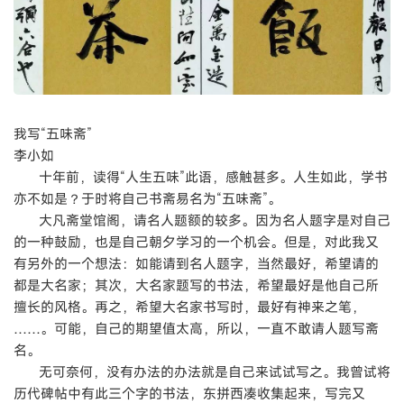
我写“五味斋”
李小如
十年前，读得“人生五味”此语，感触甚多。人生如此，学书
亦不如是？于时将自己书斋易名为“五味斋”。
大凡斋堂馆阁，请名人题额的较多。因为名人题字是对自己
的一种鼓励，也是自己朝夕学习的一个机会。但是，对此我又
有另外的一个想法：如能请到名人题字，当然最好，希望请的
都是大名家；其次，大名家题写的书法，希望最好是他自己所
擅长的风格。再之，希望大名家书写时，最好有神来之笔，
……。可能，自己的期望值太高，所以，一直不敢请人题写斋
名。
无可奈何，没有办法的办法就是自己来试试写之。我曾试将
历代碑帖中有此三个字的书法，东拼西凑收集起来，写完又