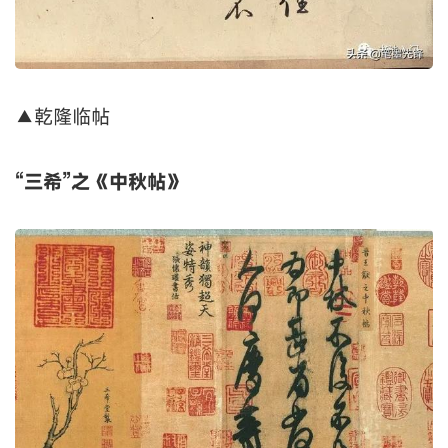
▲乾隆临帖
“三希”之《中秋帖》