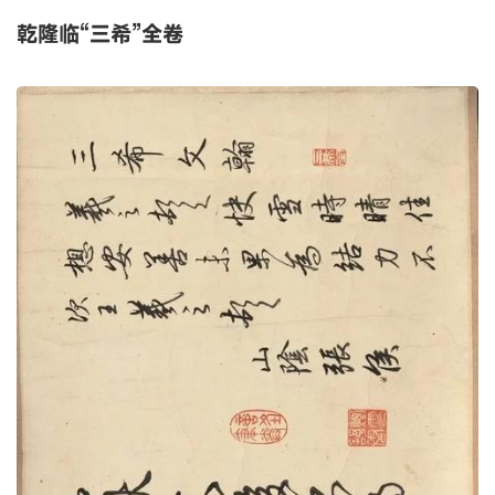
乾隆临“三希”全卷