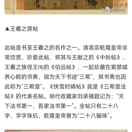
▲王羲之原帖
此帖是书圣王羲之的名作之一。清高宗乾隆皇帝非
常欣赏、珍爱此帖，将其与王献之的《中秋帖》、
王羲之族侄王珣的《伯远帖》，一起珍藏在紫禁城
养心殿的书斋，视为天下书迹“三希”，其书斋也因
此称为“三希堂”。《快雪时晴帖》就是《三希堂法
帖》的代表名帖。明代收藏家刘承禧题记为：“天
下法书第一，吾家法书第一”。全帖只有二十八
字，字字珠玑，乾隆皇帝誉为“二十八骊珠”。