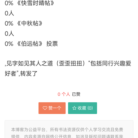
0%
《快雪时晴帖》
0
人
0%
《中秋帖》
0
人
0%
《伯远帖》 投票
,见字如见其人之道（歪歪扭扭）“包括同行兴趣爱
好者”,转发了
0
个人
已赞
赞一个
收藏 (
0
)
本博客为公益平台，所有书法资源仅供个人学习交流且免费
提供，内容多源自网络公开信息，如涉及版权问题请联系我