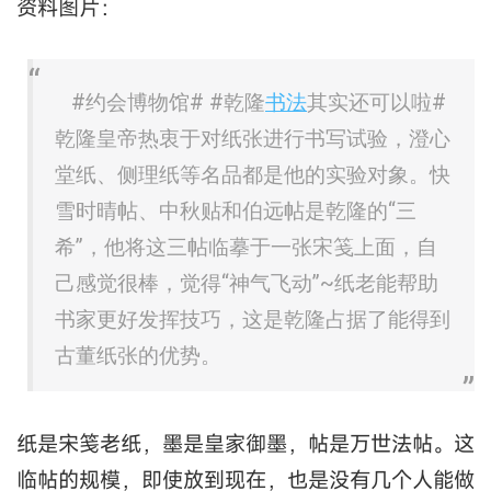
资料图片：
#约会博物馆# #乾隆
书法
其实还可以啦#
乾隆皇帝热衷于对纸张进行书写试验，澄心
堂纸、侧理纸等名品都是他的实验对象。快
雪时晴帖、中秋贴和伯远帖是乾隆的“三
希”，他将这三帖临摹于一张宋笺上面，自
己感觉很棒，觉得“神气飞动”~纸老能帮助
书家更好发挥技巧，这是乾隆占据了能得到
古董纸张的优势。
纸是宋笺老纸，墨是皇家御墨，帖是万世法帖。这
临帖的规模，即使放到现在，也是没有几个人能做