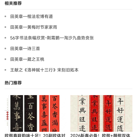
相关推荐
田英章—楷法宏博有道
田英章—黄梅时节家家雨
56字书法条幅欣赏-荆霄鹏—淘沙九曲势贲张
田英章—诗三首
田英章—葳之王桃
王献之《洛神赋十三行》宋刻旧拓本
热门推荐
欧楷春联韵味十足！20副欧体对
2026新春必备！欧楷+颜楷双体