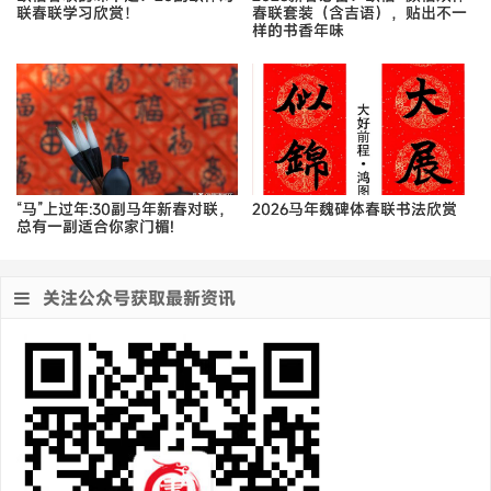
联春联学习欣赏！
春联套装（含吉语），贴出不一
样的书香年味
“马”上过年:30副马年新春对联，
2026马年魏碑体春联书法欣赏
总有一副适合你家门楣!
关注公众号获取最新资讯