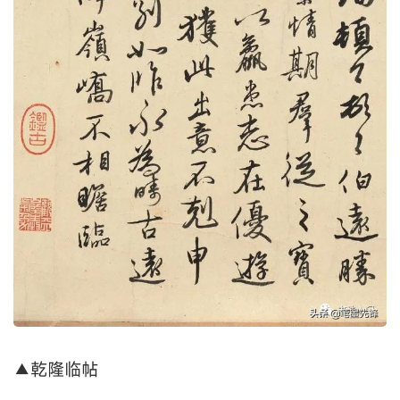
▲乾隆临帖