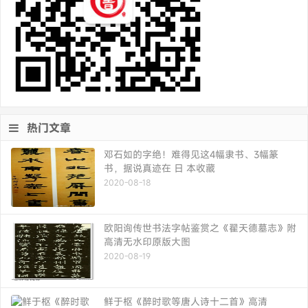
热门文章
邓石如的字绝！难得见这4幅隶书、3幅篆
书，据说真迹在 日 本收藏
2020-08-18
欧阳询传世书法字帖鉴赏之《翟天德墓志》附
高清无水印原版大图
2020-08-19
鲜于枢《醉时歌等唐人诗十二首》高清