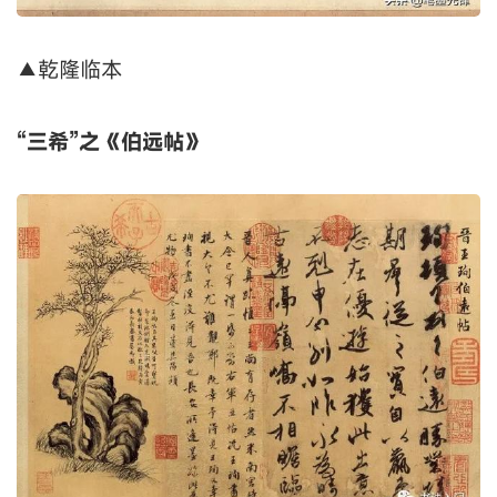
▲乾隆临本
“三希”之《伯远帖》