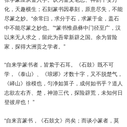
化，天趣横生；石刻篆书因摹刻，原意尽失，不能
尽篆之妙。“余常曰，求分于石，求篆于金，盖石
中不能尽篆之妙也。”“篆书惟鼎彝中门径至广，汉
以来无人求之，留此为吾辈新辟之国。余为冒险
家，探得大洲贡之学者。”
“自来学篆书者，皆絷于石耳。《石鼓》既不可
学，《泰山》、《琅琊》才数十字，又不脱楚气，
《峄山》徐模也，匀净如算子，成何如书乎？道人
志欲左右齐、楚，神游三代，探险辟荒，未知何日
登彼岸也！ ”
“自来言篆书，《石鼓文》尚矣；而谈小篆者，莫