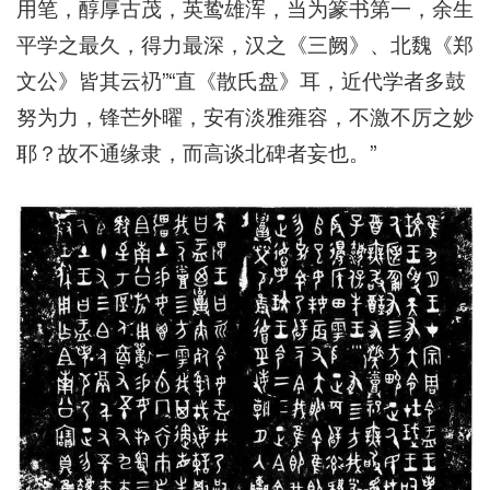
用笔，醇厚古茂，英鸷雄浑，当为篆书第一，余生
平学之最久，得力最深，汉之《三阙》、北魏《郑
文公》皆其云礽”“直《散氏盘》耳，近代学者多鼓
努为力，锋芒外曜，安有淡雅雍容，不激不厉之妙
耶？故不通缘隶，而高谈北碑者妄也。”