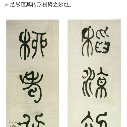
未足尽窥其转形易势之妙也。