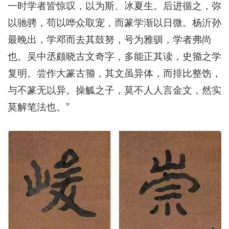
一时学者皆惊叹，以为斯、冰夏生。后进循之，弥
以驰骋，苟以哗众取宠，而篆学渐以日微。杨沂孙
最晚出，学邓而去其鼓努，号为雅驯，学者弗尚
也。吴中丞颇晓古文奇字，多能正其读，史籀之学
复明。尝作大篆古籀，其文虽异体，而排比整饬，
与不篆无以异。操觚之子，莫不人人言金文，然实
莫解笔法也。”