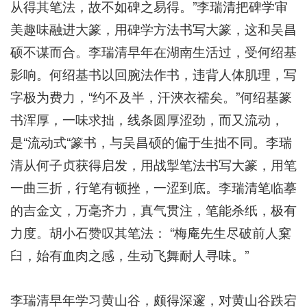
从得其笔法，故不如碑之易得。”李瑞清把碑学审
美趣味融进大篆，用碑学方法书写大篆，这和吴昌
硕不谋而合。李瑞清早年在湖南生活过，受何绍基
影响。何绍基书以回腕法作书，违背人体肌理，写
字极为费力，“约不及半，汗浹衣襦矣。”何绍基篆
书浑厚，一味求拙，线条圆厚涩劲，而又流动，
是“流动式“篆书，与吴昌硕的偏于生拙不同。李瑞
清从何子贞获得启发，用战掣笔法书写大篆，用笔
一曲三折，行笔有顿挫，一涩到底。李瑞清笔临摹
的吉金文，万毫齐力，真气贯注，笔能杀纸，极有
力度。胡小石赞叹其笔法： “梅庵先生尽破前人窠
臼，始有血肉之感，生动飞舞耐人寻味。”
李瑞清早年学习黄山谷，颇得深邃，对黄山谷跌宕