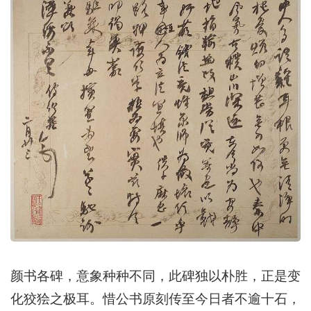
颜书各碑，意象种种不同，此碑独以朴胜，正是变
化狡狯之极耳。惜公书原刻传至今日者不逾十石，