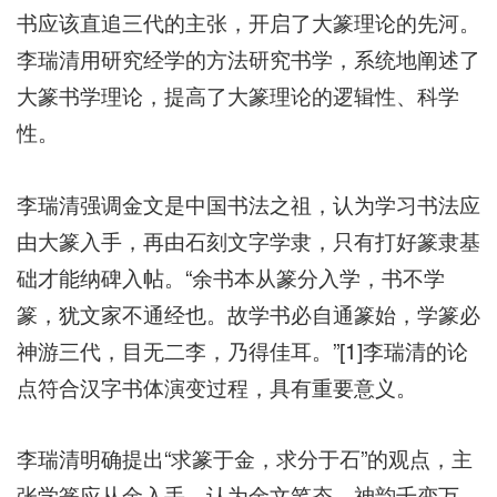
书应该直追三代的主张，开启了大篆理论的先河。
李瑞清用研究经学的方法研究书学，系统地阐述了
大篆书学理论，提高了大篆理论的逻辑性、科学
性。
李瑞清强调金文是中国书法之祖，认为学习书法应
由大篆入手，再由石刻文字学隶，只有打好篆隶基
础才能纳碑入帖。“余书本从篆分入学，书不学
篆，犹文家不通经也。故学书必自通篆始，学篆必
神游三代，目无二李，乃得佳耳。”[1]李瑞清的论
点符合汉字书体演变过程，具有重要意义。
李瑞清明确提出“求篆于金，求分于石”的观点，主
张学篆应从金入手。认为金文笔态、神韵千变万