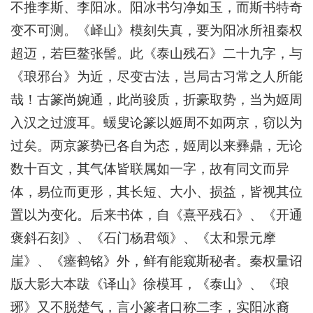
不推李斯、李阳冰。阳冰书匀净如玉，而斯书特奇
变不可测。《峄山》模刻失真，要为阳冰所祖秦权
超迈，若巨鳌张髻。此《泰山残石》二十九字，与
《琅邪台》为近，尽变古法，岂局古习常之人所能
哉！古篆尚婉通，此尚骏质，折豪取势，当为姬周
入汉之过渡耳。蝯叟论篆以姬周不如两京，窃以为
过矣。两京篆势已各自为态，姬周以来彞鼎，无论
数十百文，其气体皆联属如一字，故有同文而异
体，易位而更形，其长短、大小、损益，皆视其位
置以为变化。后来书体，自《熹平残石》、《开通
褒斜石刻》、《石门杨君颂》、《太和景元摩
崖》、《瘗鹤铭》外，鲜有能窥斯秘者。秦权量诏
版大影大本跋《译山》徐模耳，《泰山》、《琅
琊》又不脱楚气，言小篆者口称二李，实阳冰裔