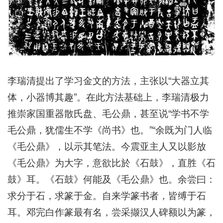
李瑞清提出了学习金文的方法，主张以“大器立其
体，小器博其趣”。在此方法基础上，李瑞清极力
推崇家国重器散氏盘、毛公鼎，甚至说“学书不学
毛公鼎，犹儒生不学《尚书》也。”“余既为门人临
《毛公鼎》，以示其笔法。今震亚主人又以影放
《毛公鼎》为大字，意欲比於《石鼓》，直胜《石
鼓》耳。《石鼓》何能及《毛公鼎》也。余尝曰：
求分于石，求篆于金。自来学篆书者，皆缚于石
耳。邓完白作篆最有名，尝采撷汉人碑额以为篆，