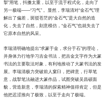
掣”用笔，抖擞太重，以至于流于程式化，走向了
另一极端——“习气” 。显然，李瑞清对“金石气”理
解出了偏差，斑驳苍茫的“金石气”是大自然的造
化，失去了自然，刻意模仿，“金石气”也就失去了
它原本自然的风采。
李瑞清明确地提出“求篆于金，求分于石”的理论，
并身体力行地学习吉金书法，把吉金文字作为大篆
书法的主要取法对象，有利地推动了大篆书法的发
展。李瑞清极力突破前人窠臼，把碑意，行草笔
意，战掣笔法融进大篆作品，试图突破吴昌硕面
貌，营造新意，李瑞清的探索精神值得肯定，但是
他把迟涩推向了极致，以至于走向了极端。