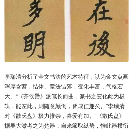
李瑞清分析了金文书法的艺术特征，认为金文点画
浑厚含蓄，结体、章法错落，变化丰富，气格宏
大。“《齐侯罍》派笔长而曲，篆书之变化此为极
轨，能左此，则随意颠倒，皆成佳趣矣。”李瑞清
对《散氏盘》极力推崇，喜爱有加。“《散氏盘》
据吴大澂考之为楚器，自来篆取纵势，惟此器横衍