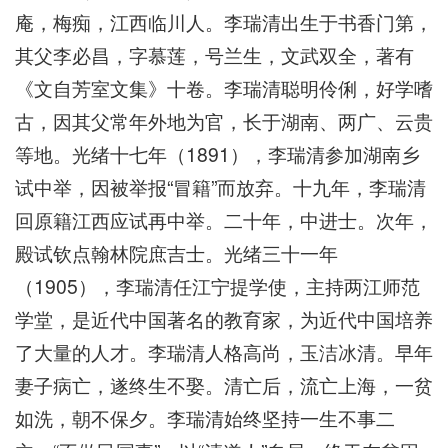
庵，梅痴，江西临川人。李瑞清出生于书香门第，
其父李必昌，字慕莲，号兰生，文武双全，著有
《文自芳室文集》十卷。李瑞清聪明伶俐，好学嗜
古，因其父常年外地为官，长于湖南、两广、云贵
等地。光绪十七年（1891），李瑞清参加湖南乡
试中举，因被举报“冒籍”而放弃。十九年，李瑞清
回原籍江西应试再中举。二十年，中进士。次年，
殿试钦点翰林院庶吉士。光绪三十一年
（1905），李瑞清任江宁提学使，主持两江师范
学堂，是近代中国著名的教育家，为近代中国培养
了大量的人才。李瑞清人格高尚，玉洁冰清。早年
妻子病亡，遂终生不娶。清亡后，流亡上海，一贫
如洗，朝不保夕。李瑞清始终坚持一生不事二