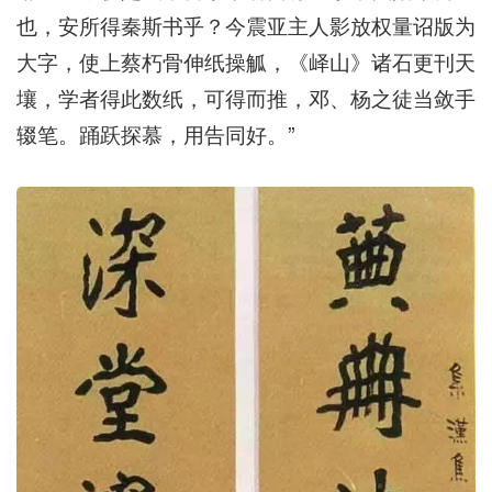
也，安所得秦斯书乎？今震亚主人影放权量诏版为
大字，使上蔡朽骨伸纸操觚，《峄山》诸石更刊天
壤，学者得此数纸，可得而推，邓、杨之徒当敛手
辍笔。踊跃探慕，用告同好。”