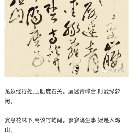
龙象经行处,山腰度石关。屡迷青嶂合,时爱绿萝
闲。
宴息花林下,高谈竹屿间。寥寥隔尘事,疑是入鸡
山。