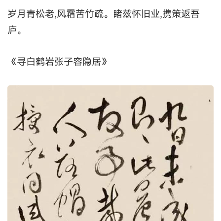
岁月青松老,风霜苦竹疏。睹兹怀旧业,携策返吾
庐。
《寻白鹤岩张子容隐居》