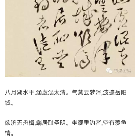
八月湖水平,涵虚混太清。气蒸云梦泽,波撼岳阳
城。
欲济无舟楫,端居耻圣明。坐观垂钓者,空有羡鱼
情。