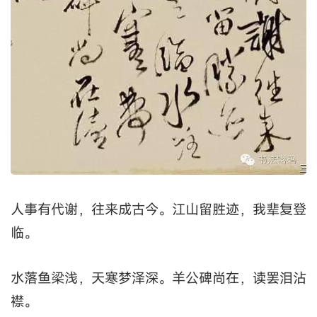
人事有代谢，往来成古今。江山留胜迹，我辈复登
临。
水落鱼梁浅，天寒梦泽深。羊公碑尚在，读罢泪沾
襟。