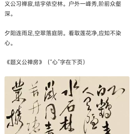
义公习禅寂,结宇依空林。户外一峰秀,阶前众壑
深。
夕阳连雨足,空翠落庭阴。看取莲花净,应知不染
心。
《题义公禅房》（“心”字在下页）