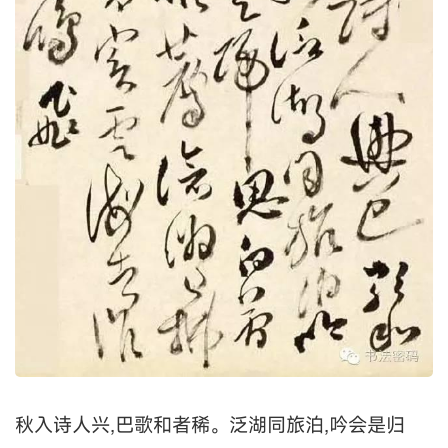
秋入诗人兴,巴歌和者稀。泛湖同旅泊,吟会是归