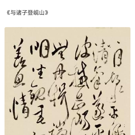
《与诸子登岘山》