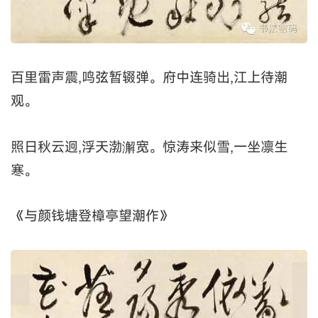
百里雷声震,鸣弦暂辍弹。府中连骑出,江上待潮
观。
照日秋云迥,浮天渤澥宽。惊涛来似雪,一坐凛生
寒。
《与颜钱塘登樟亭望潮作》