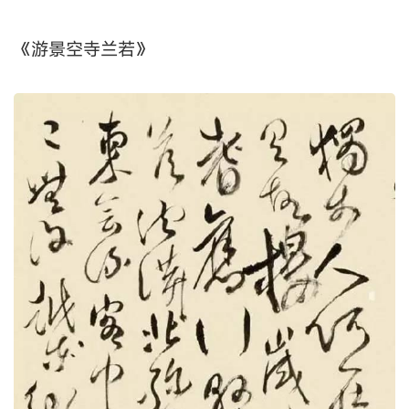
《游景空寺兰若》