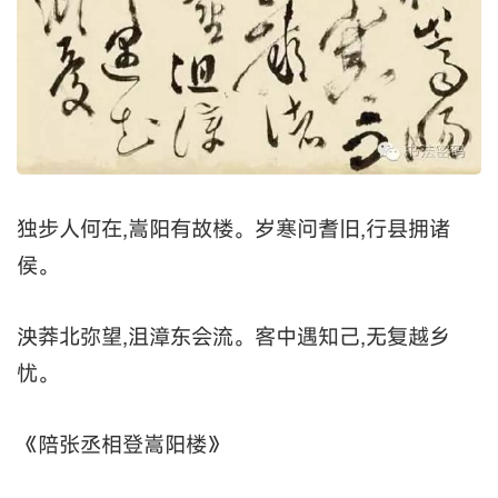
独步人何在,嵩阳有故楼。岁寒问耆旧,行县拥诸
侯。
泱莽北弥望,沮漳东会流。客中遇知己,无复越乡
忧。
《陪张丞相登嵩阳楼》