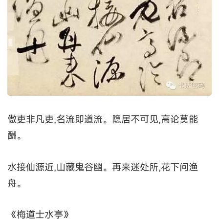
傲吏非凡吏,名流即道流。隐居不可见,高论莫能
酬。
水接仙源近,山藏鬼谷幽。再来迷处所,花下问渔
舟。
《梅道士水亭》