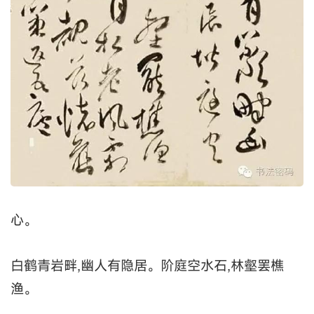
心。
白鹤青岩畔,幽人有隐居。阶庭空水石,林壑罢樵
渔。