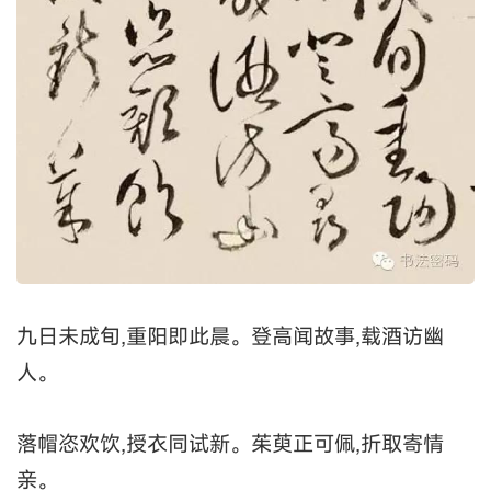
九日未成旬,重阳即此晨。登高闻故事,载酒访幽
人。
落帽恣欢饮,授衣同试新。茱萸正可佩,折取寄情
亲。