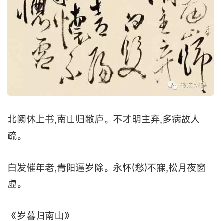
北阙休上书,南山归敝庐。不才明主弃,多病故人
疏。
白发催年老,青阳逼岁除。永怀(愁)不寐,松月夜窗
虚。
《岁暮归南山》