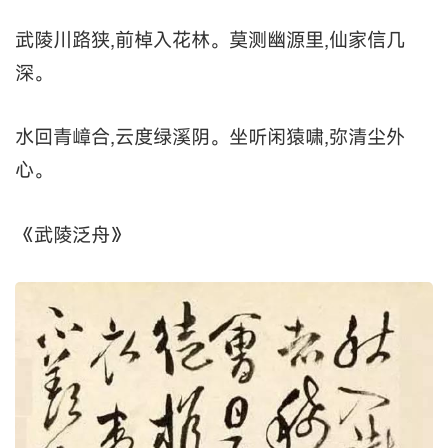
武陵川路狭,前棹入花林。莫测幽源里,仙家信几
深。
水回青嶂合,云度绿溪阴。坐听闲猿啸,弥清尘外
心。
《武陵泛舟》