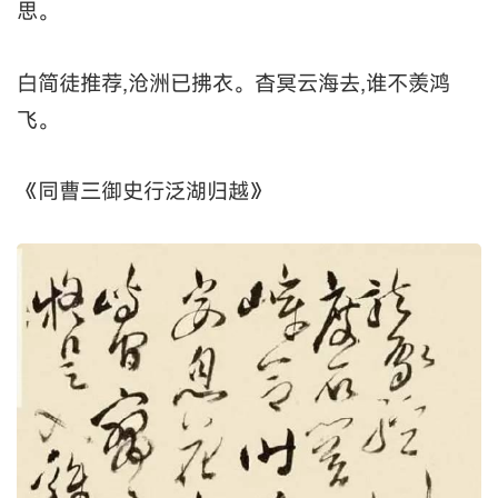
思。
白简徒推荐,沧洲已拂衣。杳冥云海去,谁不羡鸿
飞。
《同曹三御史行泛湖归越》