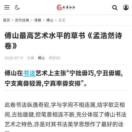
首页
历代经典
清朝
傅山
正文
>
>
>
>
傅山最高艺术水平的草书《孟浩然诗
卷》
2022-07-17
分类：
傅山
评论(0)
傅山在
书法
艺术上主张“宁拙毋巧,宁丑毋媚,
宁支离毋轻滑,宁真率毋安排”。
此卷书法纵逸奇宕,字与字间不相连属,结字欹正相
间,古拙雄健,但笔意相连不断,充分体现了傅山书法
艺术之特色,亦是对其书法美学思想作了最好的诠