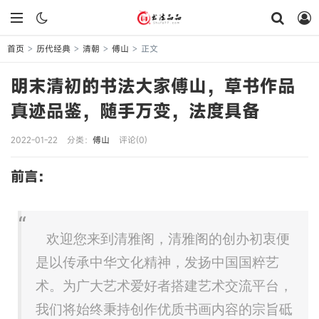
首页
历代经典
清朝
傅山
正文
>
>
>
>
明末清初的书法大家傅山，草书作品
真迹品鉴，随手万变，法度具备
2022-01-22
分类：
傅山
评论(0)
前言：
欢迎您来到清雅阁，清雅阁的创办初衷便
是以传承中华文化精神，发扬中国国粹艺
术。为广大艺术爱好者搭建艺术交流平台，
我们将始终秉持创作优质书画内容的宗旨砥