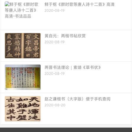
鲜于枢《醉时歌等唐人诗十二首》高清
2020-08-19
黄自元：两楷书帖欣赏
2020-08-19
两晋书法理论｜索靖《草书状》
2020-08-19
赵之谦楷书（大字版）便于手机查阅
2020-08-20