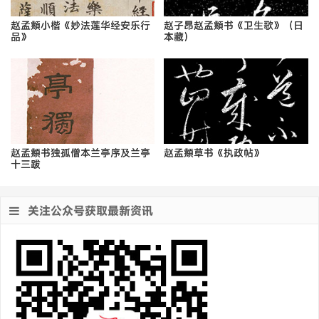
赵孟頫小楷《妙法莲华经安乐行
赵子昂赵孟頫书《卫生歌》（日
品》
本藏）
赵孟頫书独孤僧本兰亭序及兰亭
赵孟頫草书《执政帖》
十三跋
关注公众号获取最新资讯