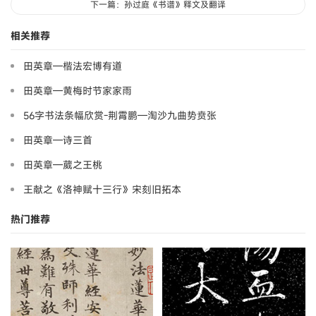
下一篇：孙过庭《书谱》释文及翻译
相关推荐
田英章—楷法宏博有道
田英章—黄梅时节家家雨
56字书法条幅欣赏-荆霄鹏—淘沙九曲势贲张
田英章—诗三首
田英章—葳之王桃
王献之《洛神赋十三行》宋刻旧拓本
热门推荐