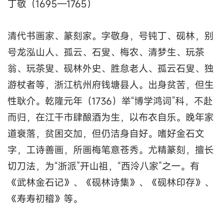
丁敬（1695—1765）
清代书画家、篆刻家。字敬身，号钝丁、砚林，别
号龙泓山人、孤云、石叟、梅农、清梦生、玩茶
翁、玩茶叟、砚林外史、胜怠老人、孤云石叟、独
游杖者等，浙江杭州府钱塘县人。出身贫苦，但生
性耿介。乾隆元年（1736）举“博学鸿词”科，不赴
而归，在江干市肆酿酒为生，以布衣自乐。晚年家
道衰落，贫困交加，但仍洁身自好。嗜好金石文
字，工诗善画，所画梅笔意苍秀。尤精篆刻，擅长
切刀法，为“浙派”开山祖，“西泠八家”之一。有
《武林金石记》、《砚林诗集》、《砚林印存》、
《寿寿初稽》等。