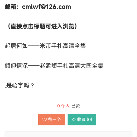
邮箱：cmlwf@126.com
（直接点击标题可进入浏览）
起居何如——米芾手札高清全集
倾仰情深——赵孟頫手札高清大图全集
,是帢字吗？
0
个人
已赞
赞一个
收藏 (
0
)