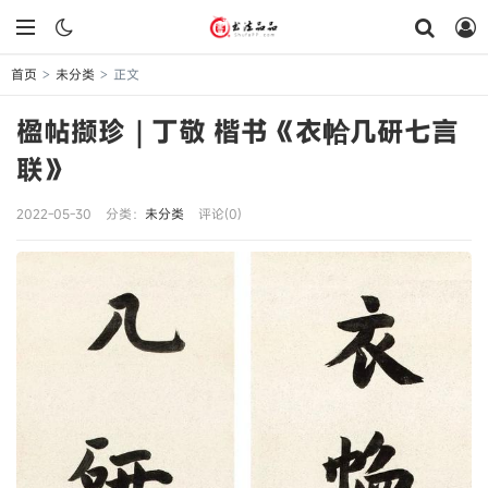
首页
未分类
正文
>
>
楹帖撷珍｜丁敬 楷书《衣帢几研七言
联》
2022-05-30
分类：
未分类
评论(0)