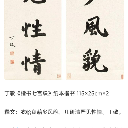
丁敬《楷书七言联》纸本楷书 115×25cm×2
释文：衣帢蕴藉多风貌，几研清严见性情。丁敬。