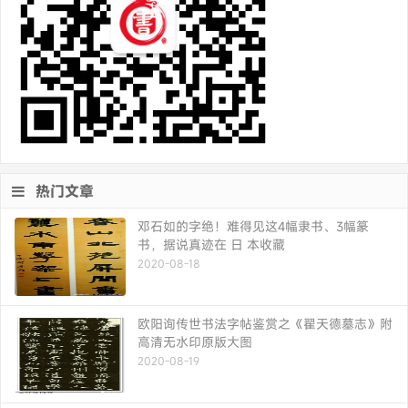
热门文章
邓石如的字绝！难得见这4幅隶书、3幅篆
书，据说真迹在 日 本收藏
2020-08-18
欧阳询传世书法字帖鉴赏之《翟天德墓志》附
高清无水印原版大图
2020-08-19