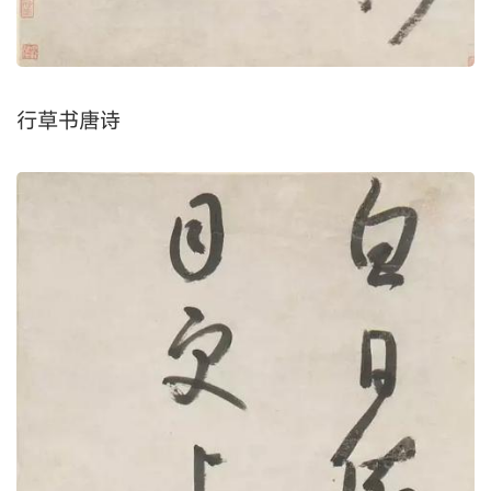
行草书唐诗