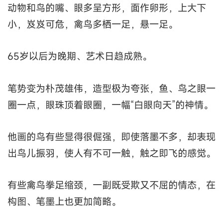
动物和鸟的嘴、眼多呈方形，面作卵形，上大下
小，岌岌可危，禽鸟多栖一足，悬一足。
65岁以后为晚期、艺术日趋成熟。
笔势变为朴茂雄伟，造型极为夸张，鱼、鸟之眼一
圈一点，眼珠顶着眼圈，一幅“白眼向天”的神情。
他画的鸟有些显得很倔强，即使落墨不多，却表现
出鸟儿振羽，使人有不可一触，触之即飞的感觉。
有些禽鸟拳足缩颈，一副既受欺又不屈的情态，在
构图、笔墨上也更加简略。