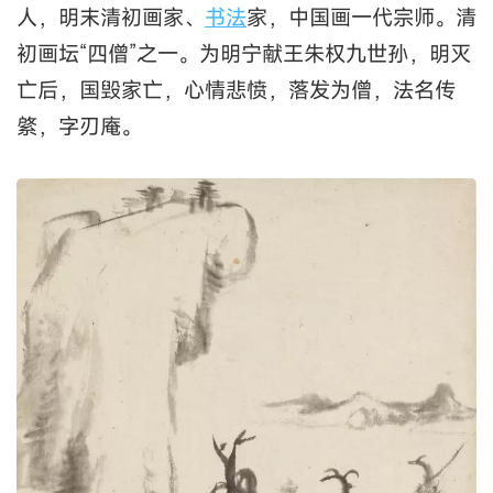
人，明末清初画家、
书法
家，中国画一代宗师。清
初画坛“四僧”之一。为明宁献王朱权九世孙，明灭
亡后，国毁家亡，心情悲愤，落发为僧，法名传
綮，字刃庵。