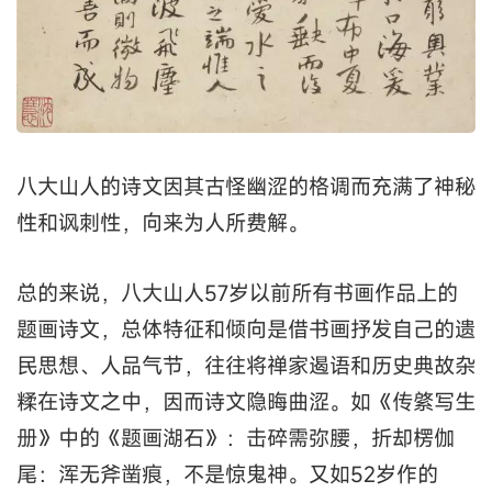
八大山人的诗文因其古怪幽涩的格调而充满了神秘
性和讽刺性，向来为人所费解。
总的来说，八大山人57岁以前所有书画作品上的
题画诗文，总体特征和倾向是借书画抒发自己的遗
民思想、人品气节，往往将禅家遏语和历史典故杂
糅在诗文之中，因而诗文隐晦曲涩。如《传綮写生
册》中的《题画湖石》：击碎需弥腰，折却楞伽
尾：浑无斧凿痕，不是惊鬼神。又如52岁作的