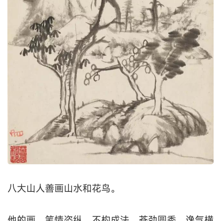
八大山人善画山水和花鸟。
他的画，笔情恣纵，不构成法，苍劲圆秀，逸气横