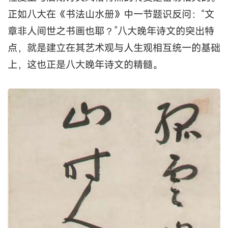
正如八大在《书法山水册》中一节题识反问：“文
章非人间世之书画也耶？”八大晚年诗文的突出特
点，就是建立在其艺术观与人生观相互统一的基础
上，这也正是八大晚年诗文的精髓。