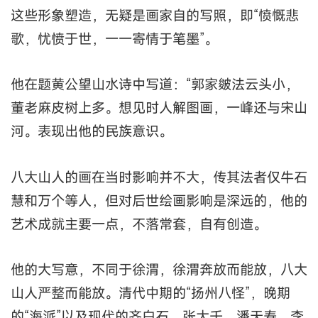
这些形象塑造，无疑是画家自的写照，即“愤慨悲
歌，忧愤于世，一一寄情于笔墨”。
他在题黄公望山水诗中写道：“郭家皴法云头小，
董老麻皮树上多。想见时人解图画，一峰还与宋山
河。表现出他的民族意识。
八大山人的画在当时影响并不大，传其法者仅牛石
慧和万个等人，但对后世绘画影响是深远的，他的
艺术成就主要一点，不落常套，自有创造。
他的大写意，不同于徐渭，徐渭奔放而能放，八大
山人严整而能放。清代中期的“扬州八怪”，晚期
的“海派”以及现代的齐白石，张大千、潘天寿、李