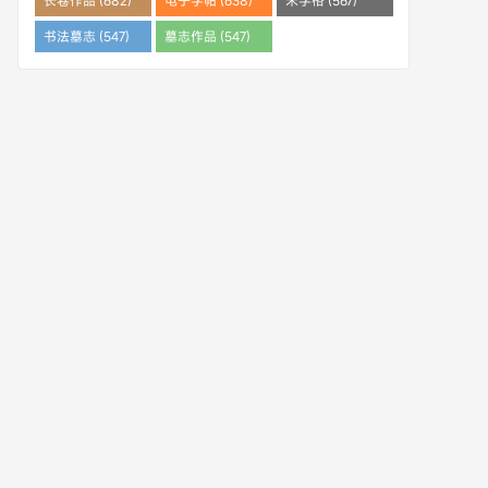
长卷作品 (682)
电子字帖 (638)
米字格 (567)
书法墓志 (547)
墓志作品 (547)