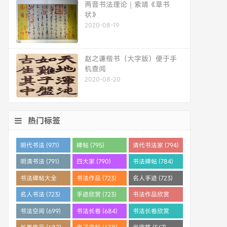
两晋书法理论｜索靖《草书
状》
2020-08-19
赵之谦楷书（大字版）便于手
机查阅
2020-08-20
热门标签
明代书法 (971)
碑帖 (795)
清代书法家 (794)
明清书法 (791)
四大家 (790)
书法碑帖 (784)
书法碑帖大全
书法作品 (723)
名人手迹 (723)
(784)
名人书法 (723)
手迹欣赏 (723)
书法作品欣赏
(710)
书法空间 (699)
书法长卷 (684)
书法长卷欣赏
(682)