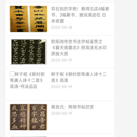
邓石如的字绝！难得见这4幅隶
书、3幅篆书，据说真迹在 日
本收藏
2020-08-18
欧阳询传世书法字帖鉴赏之
《翟天德墓志》附高清无水印
原版大图
2020-08-19
鲜于枢《醉时歌等唐人诗十二
首》高清
2020-08-19
黄自元：两楷书帖欣赏
2020-08-19