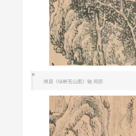
傅眉《绿树苍山图》轴 局部