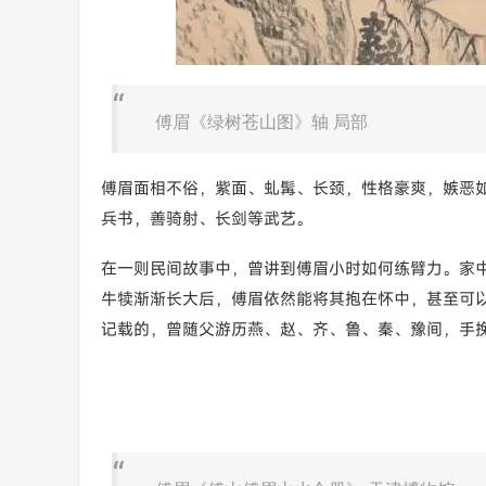
傅眉《绿树苍山图》轴 局部
傅眉面相不俗，紫面、虬髯、长颈，性格豪爽，嫉恶
兵书，善骑射、长剑等武艺。
在一则民间故事中，曾讲到傅眉小时如何练臂力。家
牛犊渐渐长大后，傅眉依然能将其抱在怀中，甚至可
记载的，曾随父游历燕、赵、齐、鲁、秦、豫间，手