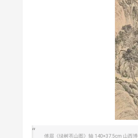
傅眉《绿树苍山图》轴 140×37.5cm 山西