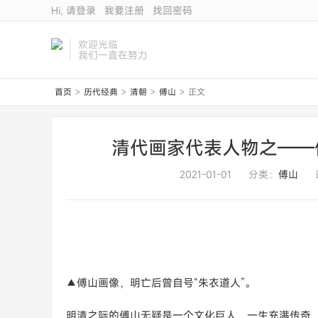
Hi, 请登录
我要注册
找回密码
欢迎光临
我们一直在努力
首页
历代经典
清朝
傅山
正文
>
>
>
>
清代画家代表人物之——
2021-01-01
分类：
傅山
▲傅山画像，明亡后曾自号“朱衣道人”。
明清之际的傅山无疑是一个文化巨人，一生充满传奇