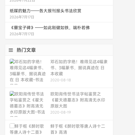
2026年7月22日
纸媒的魅力——各大报刊报头书法欣赏
2026年7月17日
《爨宝子碑》——如此刚健如铁，端朴若佛
2026年7月17日
热门文章
邓石如的字绝！难得见这4幅隶
书、3幅篆书，据说真迹在 日
本收藏
2020-08-18
欧阳询传世书法字帖鉴赏之
《翟天德墓志》附高清无水印
原版大图
2020-08-19
鲜于枢《醉时歌等唐人诗十二
首》高清