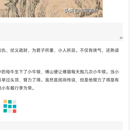
如仇，仗义疏财，为君子所重，小人所忌。不仅有侠气，还熟读
中的母牛生下了小牛犊，傅山便让傅眉每天抱几次小牛犊。当小
以举过头顶，臂力了得。虽然是民间传说，但是他臂力了得是有
挽小车载行李为常。