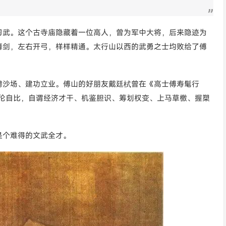
习武。这个古寺庙隐藏着一位高人，曾为军中大将，后来隐迹为
舞剑，左右开弓，样样精通。太行山以西的武勇之士均败给了傅
骋沙场、建功立业。傅山的好朋友戴廷栻曾在《高士傅寿髦行
之伦自比，自谓经济才干、机鉴胆识、筹划权变、上马草檄、握槊
是个难得的文武全才。