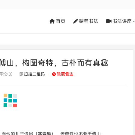
首页
硬笔书法
书法讲座
傅山，构图奇特，古朴而有真趣
评论(0)
扫描二维码
隐藏侧边
，而他的儿子傅眉（字寿髦），传奇性也不亚于傅山。