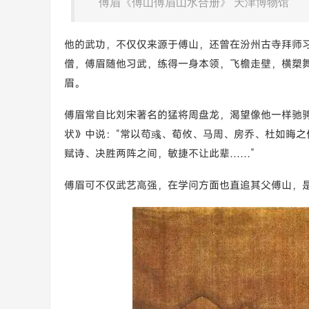
傅眉《傅山傅眉山水合册》 天津博物馆
他的武功，不仅仅来源于傅山，还曾在汾州古寺拜师
僧，傅眉随他习武，练得一身本领，飞檐走壁，横槊
眉。
傅眉常自比刘宋著名的猛将周盘龙，渴望像他一样驰
状》中说：“常以苟彧、荀攸、马周、房乔、杜如晦
赋诗、决胜两阵之间，敏捷不让此辈……”
傅眉可不仅武艺高强，在学问方面也直追其父傅山，