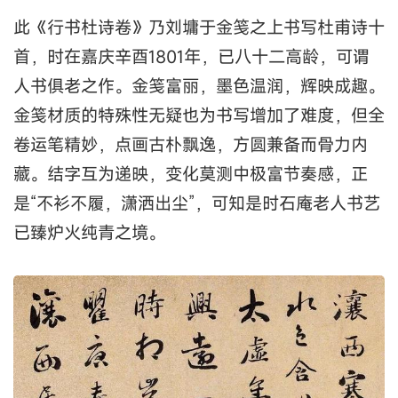
此《行书杜诗卷》乃刘墉于金笺之上书写杜甫诗十
首，时在嘉庆辛酉1801年，已八十二高龄，可谓
人书俱老之作。金笺富丽，墨色温润，辉映成趣。
金笺材质的特殊性无疑也为书写增加了难度，但全
卷运笔精妙，点画古朴飘逸，方圆兼备而骨力内
藏。结字互为递映，变化莫测中极富节奏感，正
是“不衫不履，潇洒出尘”，可知是时石庵老人书艺
已臻炉火纯青之境。