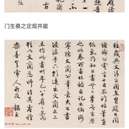
嘉庆辛酉（1801年）八月，石庵。