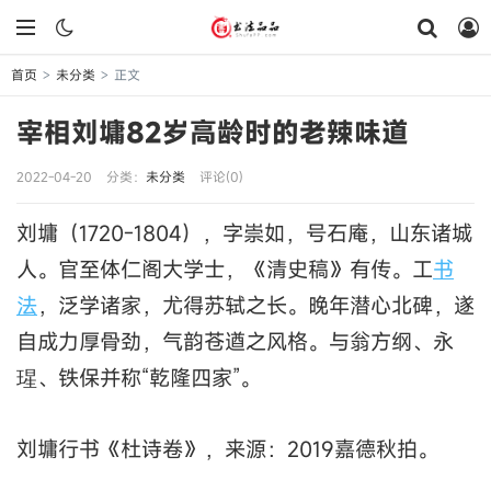
首页
未分类
正文
>
>
宰相刘墉82岁高龄时的老辣味道
2022-04-20
分类：
未分类
评论(0)
刘墉（1720-1804），字崇如，号石庵，山东诸城
人。官至体仁阁大学士，《清史稿》有传。工
书
法
，泛学诸家，尤得苏轼之长。晚年潜心北碑，遂
自成力厚骨劲，气韵苍遒之风格。与翁方纲、永
瑆、铁保并称“乾隆四家”。
刘墉行书《杜诗卷》，来源：2019嘉德秋拍。