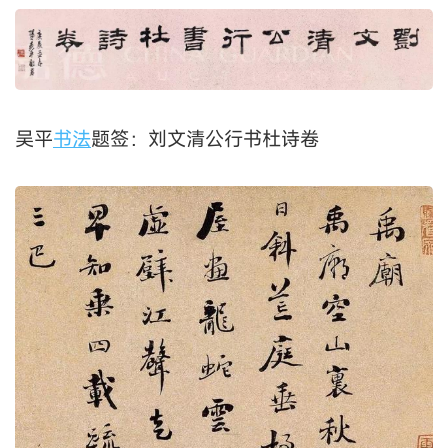
吴平
书法
题签：刘文清公行书杜诗卷