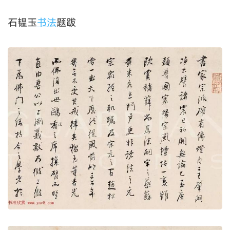
门生蔡之定观并跋
石韫玉
书法
题跋