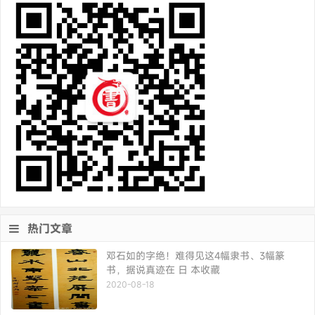
热门文章
邓石如的字绝！难得见这4幅隶书、3幅篆
书，据说真迹在 日 本收藏
2020-08-18