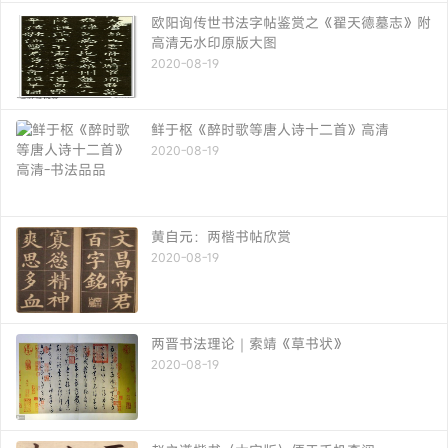
欧阳询传世书法字帖鉴赏之《翟天德墓志》附
高清无水印原版大图
2020-08-19
鲜于枢《醉时歌等唐人诗十二首》高清
2020-08-19
黄自元：两楷书帖欣赏
2020-08-19
两晋书法理论｜索靖《草书状》
2020-08-19