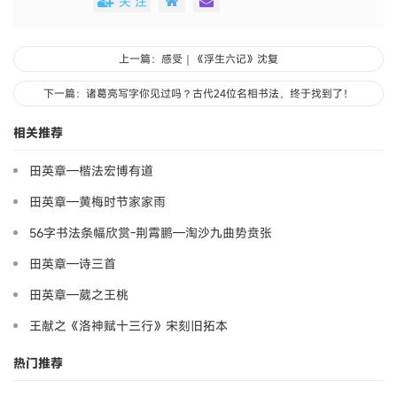
关 注
上一篇：感受｜《浮生六记》沈复
下一篇：诸葛亮写字你见过吗？古代24位名相书法，终于找到了！
相关推荐
田英章—楷法宏博有道
田英章—黄梅时节家家雨
56字书法条幅欣赏-荆霄鹏—淘沙九曲势贲张
田英章—诗三首
田英章—葳之王桃
王献之《洛神赋十三行》宋刻旧拓本
热门推荐