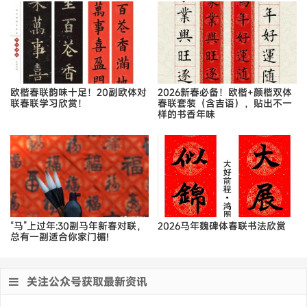
欧楷春联韵味十足！20副欧体对
2026新春必备！欧楷+颜楷双体
联春联学习欣赏！
春联套装（含吉语），贴出不一
样的书香年味
“马”上过年:30副马年新春对联，
2026马年魏碑体春联书法欣赏
总有一副适合你家门楣!
关注公众号获取最新资讯