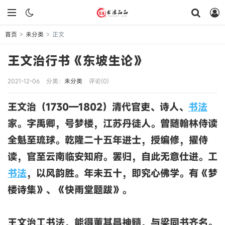
首页
未分类
正文
>
>
王文治行书《东坡生论》
2021-12-06
分类：
未分类
评论(0)
王文治（1730—1802）清代官吏、诗人、
书法
家。字禹卿，号梦楼，江苏丹徒人。曾随翰林侍读
全魁至琉球。乾隆二十五年进士，授编修，擢侍
读，官至云南临安知府。罢归，自此无意仕进。工
书法
，以风韵胜。年未五十，即究心佛学。有《梦
楼诗集》、《快雨堂题跋》。
王文治工书法，能得董其昌神髓，与梁同书齐名。