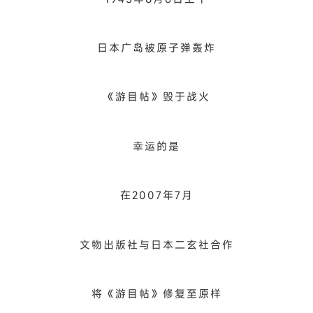
藏于日本却被大火毁灭的
书法
名帖
1.王羲之《游目帖》（摹本）
二战时期
《游目帖》被日本广岛的