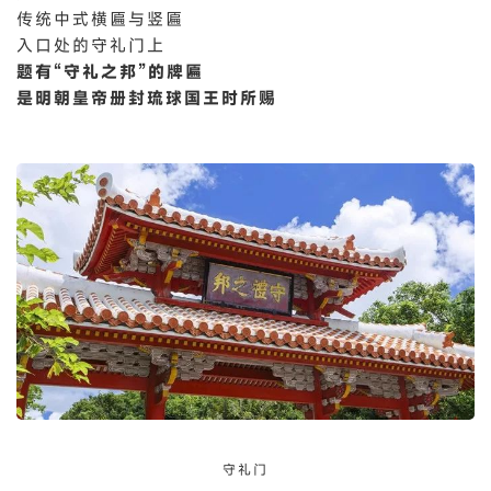
传统中式横匾与竖匾
入口处的守礼门上
题有“守礼之邦”的牌匾
是明朝皇帝册封琉球国王时所赐
守礼门