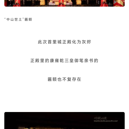
“中山世土”匾额
此次首里城正殿化为灰烬
正殿里的康雍乾三皇御笔亲书的
匾额也不复存在