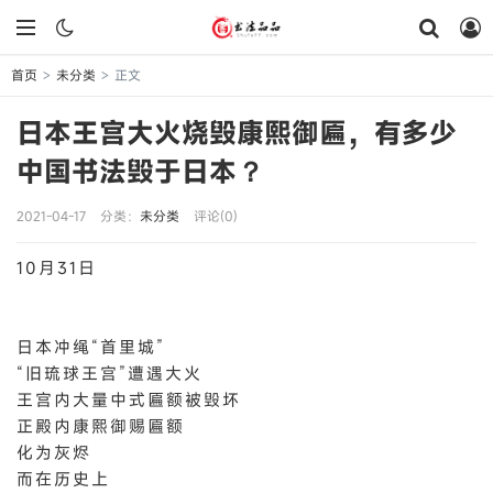
首页
未分类
正文
>
>
日本王宫大火烧毁康熙御匾，有多少
中国书法毁于日本？
2021-04-17
分类：
未分类
评论(0)
10月31日
日本冲绳“首里城”
“旧琉球王宫”遭遇大火
王宫内大量中式匾额被毁坏
正殿内康熙御赐匾额
化为灰烬
而在历史上