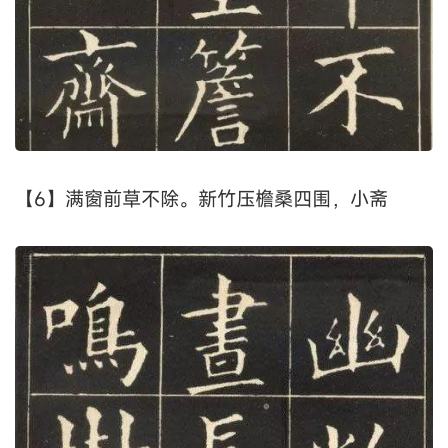
【6】满窗前草不除。新竹压檐桑四围，小斋