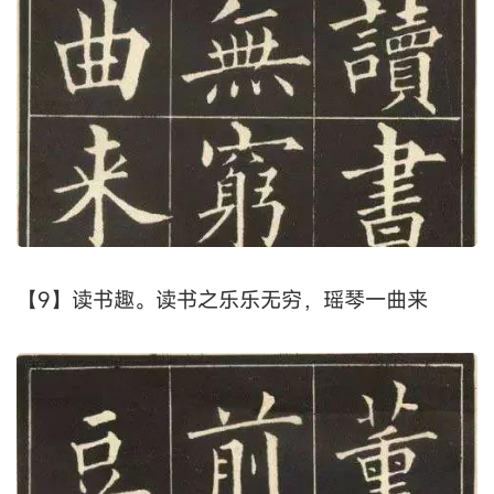
【9】读书趣。读书之乐乐无穷，瑶琴一曲来