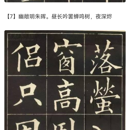
【7】幽敞明朱晖。昼长吟罢蝉鸣树，夜深烬