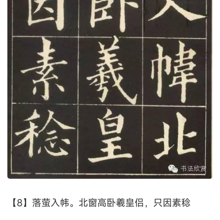
【8】落萤入帏。北窗高卧羲皇侣，只因素稔