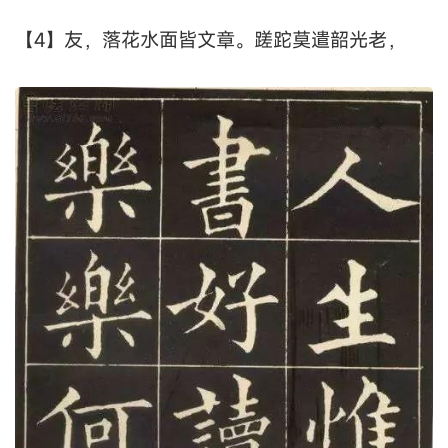
【4】友，落花水面皆文章。蹉跎莫遣韶光老，