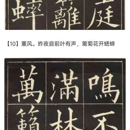
【10】薰风。昨夜庭前叶有声，篱菊花开蟋蟀