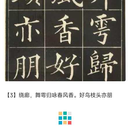
【3】绕廊，舞雩归咏春风香。好鸟枝头亦朋