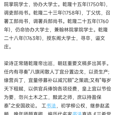
院掌院学士，协办大学士。乾隆十五年(1750年)，
调吏部尚书。乾隆二十三年(1758年)，丁父忧，召
署工部尚书，调署兵部尚书。乾隆二十五年(1760
年)，仍命协办大学士，兼翰林院掌院学士。乾隆
二十八年(1763年)，授东阁大学士，寻卒，谥文
庄。
梁诗正常随乾隆帝出巡，朝廷重要文稿多出其手。
任内有寻奏"八旗闲散人丁宜分置边戈，以资生产;
缘营兵丁，宜量停募补以减冗额"之策疏;又有"每岁
天下租赋，以供官兵俸饷各项经费，皇上宜以节俭
为要，勿兴土木之工，黩武之师，庶以持盈保
泰"之安国政论。 工
书法
，初学柳公权，继参赵孟
頫，晚年师颜真卿，编历代名家
书法
真迹《三希堂