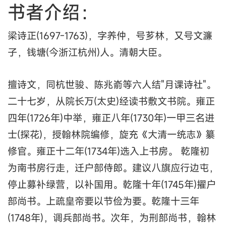
书者介绍：
梁诗正(1697-1763)，字养仲，号芗林，又号文濂
子，钱塘(今浙江杭州)人。清朝大臣。
擅诗文，同杭世骏、陈兆嵛等六人结"月课诗社"。
二十七岁，从院长万(太史)经读书敷文书院。雍正
四年(1726年)中举，雍正八年(1730年)一甲三名进
士(探花)，授翰林院编修，旋充《大清一统志》纂
修官。雍正十二年(1734年)选入上书房。 乾隆初
为南书房行走，迁户部侍郎。建议八旗应行边屯，
停止募补绿营，以补国用。乾隆十年(1745年)擢户
部尚书。上疏皇帝要以节俭为要。乾隆十三年
(1748年)，调兵部尚书。次年，为刑部尚书，翰林