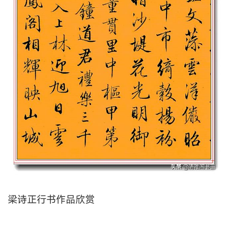
梁诗正行书作品欣赏