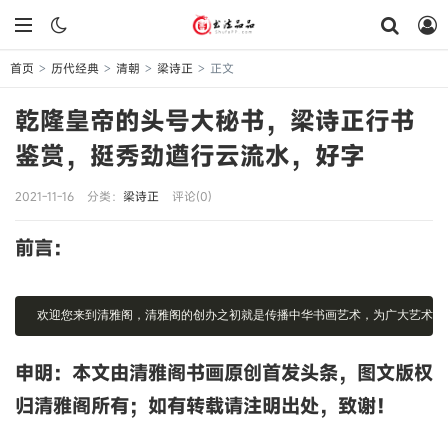
首页
历代经典
清朝
梁诗正
正文
>
>
>
>
乾隆皇帝的头号大秘书，梁诗正行书
鉴赏，挺秀劲遒行云流水，好字
2021-11-16
分类：
梁诗正
评论(0)
前言：
欢迎您来到清雅阁，清雅阁的创办之初就是传播中华书画艺术，为广大艺术爱
申明：本文由清雅阁书画原创首发头条，图文版权
归清雅阁所有；如有转载请注明出处，致谢！