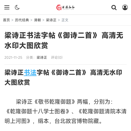
首页
历代经典
清朝
梁诗正
正文
>
>
>
>
梁诗正书法字帖《御诗二首》 高清无
水印大图欣赏
2021-11-25
分类：
梁诗正
评论(0)
梁诗正
书法
字帖《御诗二首》 高清无水印
大图欣赏
梁诗正《敬书乾隆御题》两幅，分别为：
《乾隆御题十八学士图卷》、《乾隆御题清院本清
明上河图》，绢本，台北故宫博物院藏。