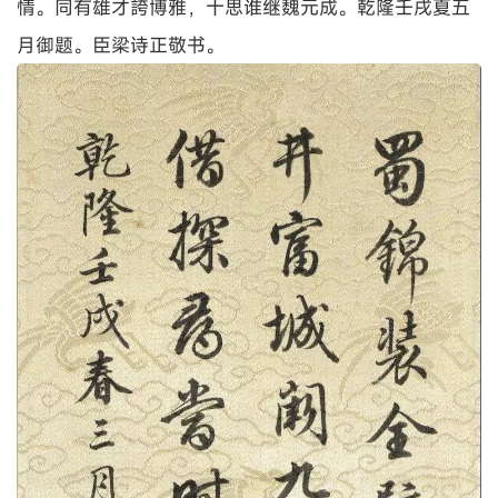
情。同有雄才誇博雅，十思谁继魏元成。乾隆壬戌夏五
月御题。臣梁诗正敬书。