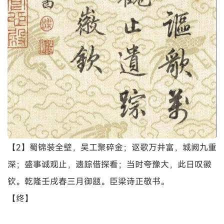
【2】蜀锦装全壁，吴工聚碎金；讴歌万井富，城阙九重
深；盛事诚观止，遗踪借探看；当时夸豫大，此日叹徽
钦。乾隆壬戌春三月御题。臣梁诗正敬书。
【终】