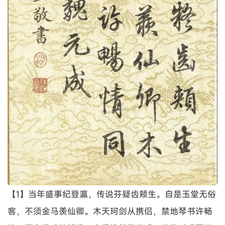
【1】当年盛事纪登瀛，传说芬疑齿颊生。自是玉堂无俗
客，不须金马羡仙卿。木天珂剑从携侣，禁地琴书许畅