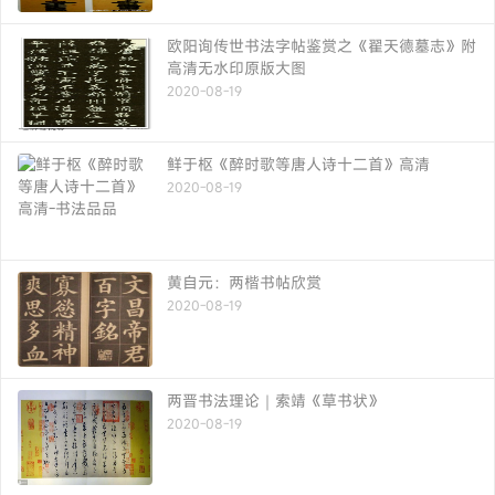
欧阳询传世书法字帖鉴赏之《翟天德墓志》附
高清无水印原版大图
2020-08-19
鲜于枢《醉时歌等唐人诗十二首》高清
2020-08-19
黄自元：两楷书帖欣赏
2020-08-19
两晋书法理论｜索靖《草书状》
2020-08-19