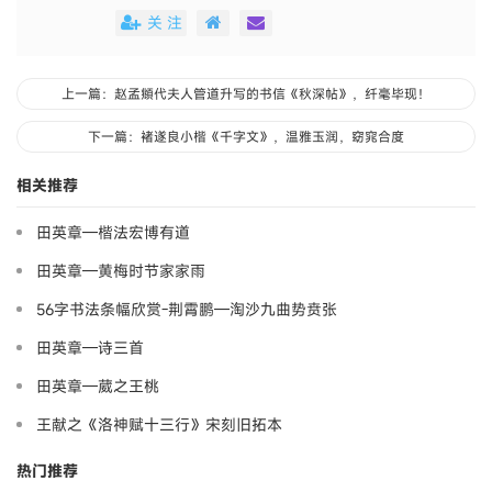
关 注
上一篇：赵孟頫代夫人管道升写的书信《秋深帖》，纤毫毕现！
下一篇：褚遂良小楷《千字文》，温雅玉润，窈窕合度
相关推荐
田英章—楷法宏博有道
田英章—黄梅时节家家雨
56字书法条幅欣赏-荆霄鹏—淘沙九曲势贲张
田英章—诗三首
田英章—葳之王桃
王献之《洛神赋十三行》宋刻旧拓本
热门推荐