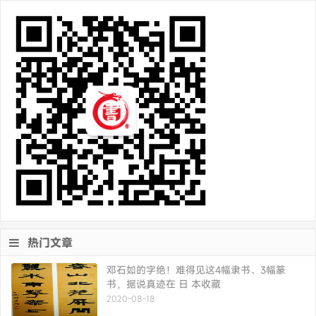
热门文章
邓石如的字绝！难得见这4幅隶书、3幅篆
书，据说真迹在 日 本收藏
2020-08-18