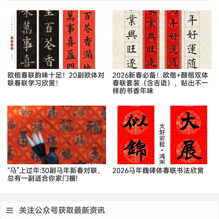
欧楷春联韵味十足！20副欧体对
2026新春必备！欧楷+颜楷双体
联春联学习欣赏！
春联套装（含吉语），贴出不一
样的书香年味
“马”上过年:30副马年新春对联，
2026马年魏碑体春联书法欣赏
总有一副适合你家门楣!
关注公众号获取最新资讯