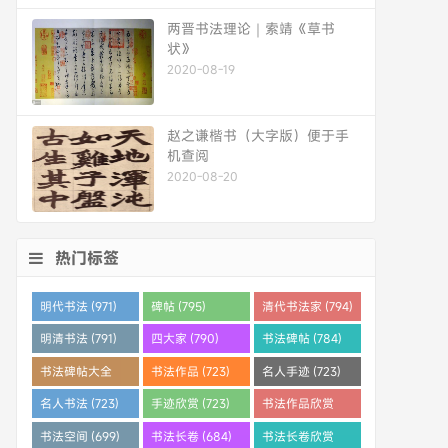
两晋书法理论｜索靖《草书
状》
2020-08-19
赵之谦楷书（大字版）便于手
机查阅
2020-08-20
热门标签
明代书法 (971)
碑帖 (795)
清代书法家 (794)
明清书法 (791)
四大家 (790)
书法碑帖 (784)
书法碑帖大全
书法作品 (723)
名人手迹 (723)
(784)
名人书法 (723)
手迹欣赏 (723)
书法作品欣赏
(710)
书法空间 (699)
书法长卷 (684)
书法长卷欣赏