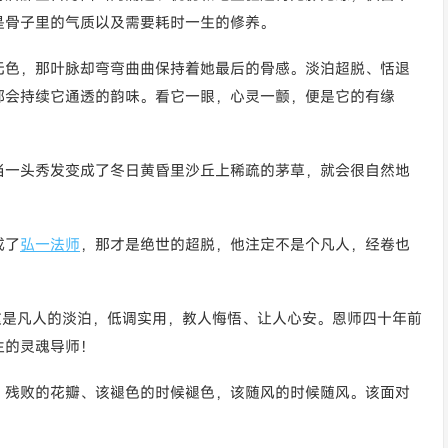
是骨子里的气质以及需要耗时一生的修养。
无色，那叶脉却弯弯曲曲保持着她最后的骨感。淡泊超脱、恬退
都会持续它通透的韵味。看它一眼，心灵一颤，便是它的有缘
当一头秀发变成了冬日黄昏里沙丘上稀疏的茅草，就会很自然地
。
成了
弘一法师
，那才是绝世的超脱，他注定不是个凡人，经卷也
这是凡人的淡泊，低调实用，教人悔悟、让人心安。恩师四十年前
生的灵魂导师！
、残败的花瓣、该褪色的时候褪色，该随风的时候随风。该面对