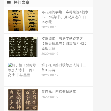
热门文章
邓石如的字绝！难得见这4幅隶
书、3幅篆书，据说真迹在 日
本收藏
2020-08-18
欧阳询传世书法字帖鉴赏之
《翟天德墓志》附高清无水印
原版大图
2020-08-19
鲜于枢《醉时歌等唐人诗十二
首》高清
2020-08-19
黄自元：两楷书帖欣赏
2020-08-19