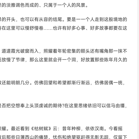
然的淡雅调色而成的、只属于一个人的风景。
昂的开头，也可以有从容的结尾。要是一一个人走到这般境地的
卷在这里可以慢舒慢卷……也许有好多心事、好多故事都要在这
，道道霞光破窗而入，照耀着年轮密集的额头还有嘴角那一抹不
而放慢了节律，那么这里就会开一个洞，好放置那些陈年月久的
敬还能明朗几分。仿佛回望和希望都渐行渐远，仿佛居偶一统，
是否把空想奉上头顶虔诚的期待?在这里思绪依旧可以信马由缰，
荣耀。最近看到《枯树赋》云：昔年种柳，依依汉南。今看摇
背后那些日薄西山的痛楚、忧伤和绝望驱赶得无影无踪，仅留下