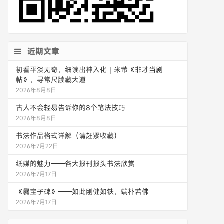
近期文章
初看平淡无奇，细读出神入化｜米芾《非才当剧
帖》，寻常尺牍藏大道
2026年8月8日
古人不会轻易告诉你的8个笔法技巧
2026年8月8日
书法作品格式详解（请赶紧收藏）
2026年7月22日
纸媒的魅力——各大报刊报头书法欣赏
2026年7月17日
《爨宝子碑》——如此刚健如铁，端朴若佛
2026年7月17日