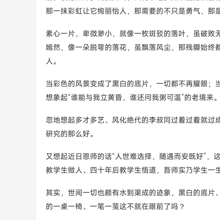
那一抹彩虹让它绚丽怡人，那需要的不只是勇气，那
素心一片，卑微渺小，就像一枚斑驳的落叶，虽破败
嫣然，像一朵脱萼的落花，虽飘落风尘，那残瓣始终
人。
当彩色的风景变成了黑白的底片，一切都不再耀眼；
想象起“谁能与我立黄昏，谁还问我粥可温”的老境来
忽地想起多才多艺、风化绝代的李叔同过着过着就过
研究的那么好。
又想起近日恩师的话“人世难选择，随遇而安既好”，
教学生做人、四十年后教学生悟道，吾师实乃学生一
其实，世间一切也颇有水到渠成的迹象，黑白的底片
的一桌一椅、一笔一笺这不就在眼前了吗？