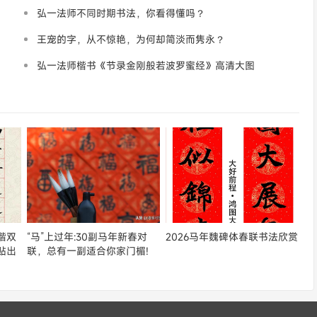
弘一法师不同时期书法，你看得懂吗？
王宠的字，从不惊艳，为何却简淡而隽永？
弘一法师楷书《节录金刚般若波罗蜜经》高清大图
292M【tif高清】
楷双
“马”上过年:30副马年新春对
2026马年魏碑体春联书法欣赏
贴出
联，总有一副适合你家门楣!