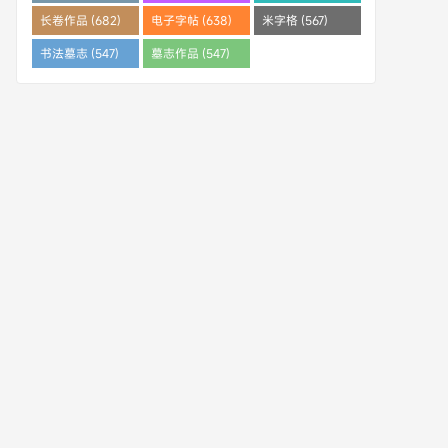
(682)
长卷作品 (682)
电子字帖 (638)
米字格 (567)
书法墓志 (547)
墓志作品 (547)