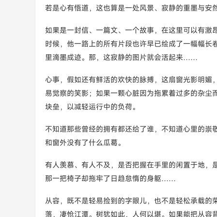
若是心有悟道，这也算是一处风景、寂静的重墨与安
如果是一封信、一篇文、一个故事，在这里可以有激
时候，他一路上的所有片段也许早已绘成了一幅幅长
里滴墨成迹。那，这寂静的图片就会活起来……
心事，假如还有鲜活的欢快的脉搏，这扇窗光影明媚
易觉察的笑影；如果一颗心脏因为拖累着过多的杂尘
块垒，以减轻运行中的负荷。
不知道那些曾经的拥有都还给了谁，不知道心里的崇
和窗外没有了什么瓜葛。
有人羡慕、有人不及，是否把握在手里的闲置于地，
那一把椅子却拖牢了日趋怠惰的身躯……
从容，既不是轻易捡到的字眼儿，也不是轻松承载的
落，凄怆江潭。树犹如此，人何以堪。如果能把从容