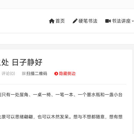
首页
硬笔书法
书法讲座
处 日子静好
评论(0)
扫描二维码
隐藏侧边
到只有一处屋角、一桌一椅、一笔一本、一个墨水瓶和一盏小台
此景可以思绪翩翩，也可以木然发呆。想与不想都随意，想有想