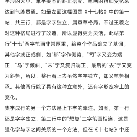
字形的大小、单字姿态的斜正搭配、笔画的粗细变化来
达到气脉贯通。如最左面这幅图是《十七帖》中的第一
帖，共三行，都是字字独立，属章草格局。不过王羲之
对这种格局进行了改造，所以显得更为灵活。此帖第一
行“十七”两字笔画非常厚重，给整个作品确立了基调。
其他字或正或侧，如“郗”字作侧势，“司”字又变为端
正，“马”字倾斜，“未”字又复归端正，最后的“去”字又变
为斜势，所以，整行看上去虽然字字独立，却又笔势相
承。其他两行除了具有这种立意外，还有字形宽窄上的
变化。
集字成行的另一个方法是上下字的牵连。如图，第一行
还是字字独立，第二行中的“想复”二字笔画相连，这是
强化字与字之间关系的一个方法，但在《十七帖》中还