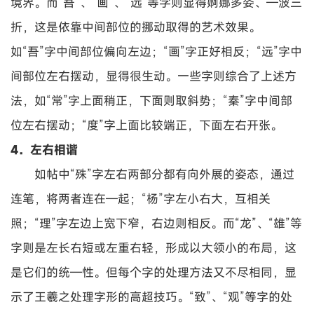
境界。而“吾”、“画”、“远”等字则显得婀娜多姿、—波三
折，这是依靠中间部位的挪动取得的艺术效果。
如“吾”字中间部位偏向左边；“画”字正好相反；“远”字中
间部位左右摆动，显得很生动。一些字则综合了上述方
法，如“常”字上面稍正，下面则取斜势；“秦”字中间部
位左右摆动；“度”字上面比较端正，下面左右开张。
4．左右相谐
如帖中“殊”字左右两部分都有向外展的姿态，通过
连笔，将两者连在—起；“杨”字左小右大，互相关
照；“理”字左边上宽下窄，右边则相反。而“龙”、“雄”等
字则是左长右短或左重右轻，形成以大领小的布局，这
是它们的统—性。但每个字的处理方法又不尽相同，显
示了王羲之处理字形的高超技巧。“致”、“观”等字的处