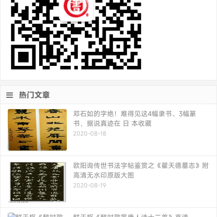
热门文章
邓石如的字绝！难得见这4幅隶书、3幅篆
书，据说真迹在 日 本收藏
2020-08-18
欧阳询传世书法字帖鉴赏之《翟天德墓志》附
高清无水印原版大图
2020-08-19