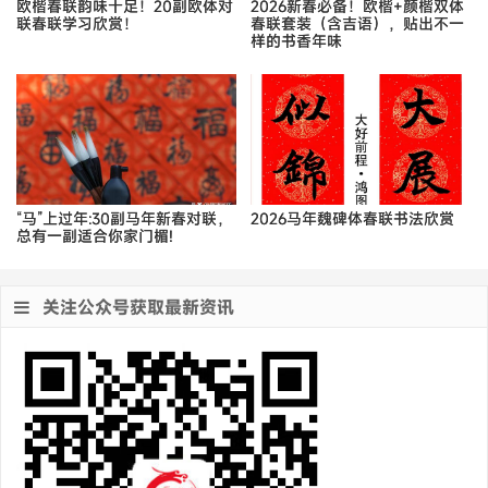
欧楷春联韵味十足！20副欧体对
2026新春必备！欧楷+颜楷双体
联春联学习欣赏！
春联套装（含吉语），贴出不一
样的书香年味
“马”上过年:30副马年新春对联，
2026马年魏碑体春联书法欣赏
总有一副适合你家门楣!
关注公众号获取最新资讯