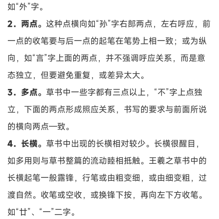
如“外”字。
2．两点。
这种点横向如“孙”字右部两点，左右呼应，前
一点的收笔要与后一点的起笔在笔势上相一致；或为纵
向，如“言”字上面的两点，并不强调呼应关系，而是意
态独立，但要避免重复，或差异太大。
3．多点。
草书中一些字都有三点以上，“不”字上点独
立，下面的两点形成照应关系，书写的要求与前面所说
的横向两点—致。
4．长横。
草书中出现的长横相对较少。长横很醒目，
如多用则与草书整篇的流动睦相抵触。王羲之草书中的
长横起笔一般露锋，行笔或由粗变细，或由细变粗，过
渡自然。收笔或空收，或换锋下按，再向左下方收笔。
如“廿”、“一”二字。