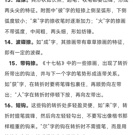
两头尖的特征。附图中“彼”字的短捺上侧呈弧形，下侧
弧度较小；“来”字的捺收笔时逐渐加力；“火”字的捺画
不带弧度，中间粗，两头细，形如纺锤。
14．波磔捺。
如“成”字，其捺画带有章草捺画的特征，
即有一定的波磔。
15．带钩捺。
《十七帖》中的一些捺画，出现了转折
所带出的钩法，并与下一个字的笔势形成连带关系。
如“获”字，在转折时要将笔锋包裹住，再顺势向左带
出；“人”字在转折时停顿下按，再向左带出。
16．短钩。
这些钩的转折处多轻盈灵便，如“来”字，转
折时提笔拢锋，然后向左轻轻勾出，不要写出像楷书那
样粗重的钩来。“尔”字的钩在转折时不需提笔，而是用