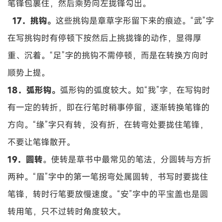
笔锋包裹住，然后乘势向左拢锋勾出。
17．挑钩。
这些挑钩是章草字形留下来的痕迹。“武”字
在写挑钩时有停顿下按然后上挑拢锋的动作，显得厚
重、沉着。“足”字的挑钩不需停顿，而是在转换方向时
顺势上提。
18．弧形钩。
弧形钩的弧度较大。如“我”字，在写钩时
有一定的转折，即在行笔时稍事停留，逐渐转换笔锋的
方向。“缘”字只有转，没有折，在转弯处要拢住笔锋，
不要让笔锋散开。
19．圆转
。使转是草书中最常见的笔法，分圆转与方折
两种。“眉”字中的第一笔拐弯处属圆转，书写时要拢住
笔锋，转时行笔要放慢速度。“安”字中的平宝盖也是圆
转用笔，只不过转时角度较大。