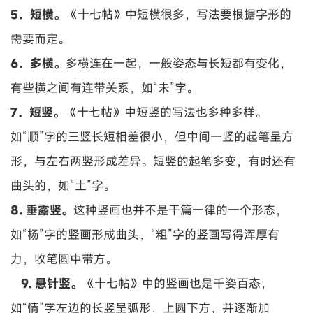
5．短横。
《十七帖》中短横很多，写法要根据字形的
需要而定。
6．多横。
多横连在一起，一般姿态与长短都有变化，
有些横之间有连带关系，如“未”字。
7．短竖。
《十七帖》中短竖的写法也多种多样。
如“顺”字的三竖长短相差很小，但中间一竖的起笔呈方
形，与左右两竖形成差异。短竖的起笔多变，有时还有
曲头的，如“土”字。
8. 垂露竖。
这种竖画也并不是干篇一律的一个形态，
如“杨”字的竖画形成曲头，“粗”字的竖画写得浑厚有
力，收笔圆中带方。
9. 悬针竖。
《十七帖》中的竖画也是千姿百态，
如“情”字左边的长竖呈弧形，上圆下方，并逐渐加