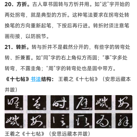
20．方折。
古人草书圆转与方忻并用。如“迟”宇开始的
两处拐弯，就是典型的方折。这种笔法要求在拐弯处转
换笔的方向重新起笔，下按后再行进。转折时须注意笔
画衔接，以防脱节。
21．转折。
转与折并不是截然分开的，有些字的转弯处
转、折兼蓄。如“同”字的右上角似方而圆；“事”字多处
转弯，不露圭角；“周”字的转弯处也是圆中带方。
《十七帖》
书法
结构：
王羲之《十七帖》（安思远藏本
并跋）
王羲之《十七帖》（安思远藏本并跋）