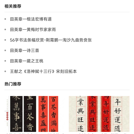
相关推荐
田英章—楷法宏博有道
田英章—黄梅时节家家雨
56字书法条幅欣赏-荆霄鹏—淘沙九曲势贲张
田英章—诗三首
田英章—葳之王桃
王献之《洛神赋十三行》宋刻旧拓本
热门推荐