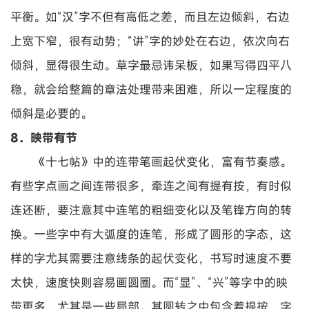
平衡。如“汉”字不但有高低之差，而且左边倾斜，右边
上宽下窄，很有动势；“讲”字的妙处在右边，依次向右
倾斜，显得很生动。草字最忌讳呆板，如果写得四平八
稳，就会给整篇的章法处理带来困难，所以一定程度的
倾斜是必要的。
8．映带有节
《十七帖》中的连带笔画起伏变化，富有节奏感。
有些字点画之间连带很多，牵连之间有提有按，有时似
连还断，要注意其中连笔的粗细变化以及笔锋方向的转
换。一些字中有大弧度的连笔，形成了圆形的字态，这
样的字尤其需要注意线条的起伏变化，书写时速度不要
太快，速度快则容易画圆圈。而“显”、“兴”等字中的映
带更多，尤其是一些局部。其圆转之中包含着提按，字