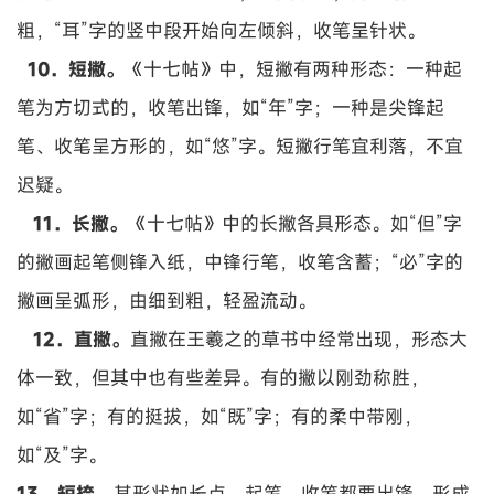
粗，“耳”字的竖中段开始向左倾斜，收笔呈针状。
10．短撇。
《十七帖》中，短撇有两种形态：一种起
笔为方切式的，收笔出锋，如“年”字；一种是尖锋起
笔、收笔呈方形的，如“悠”字。短撇行笔宜利落，不宜
迟疑。
11．长撇。
《十七帖》中的长撇各具形态。如“但”字
的撇画起笔侧锋入纸，中锋行笔，收笔含蓄；“必”字的
撇画呈弧形，由细到粗，轻盈流动。
12．直撇。
直撇在王羲之的草书中经常出现，形态大
体一致，但其中也有些差异。有的撇以刚劲称胜，
如“省”字；有的挺拔，如“既”字；有的柔中带刚，
如“及”字。
13．短捺。
其形状如长点，起笔、收笔都要出锋，形成