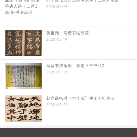
鲜于枢《醉时歌等唐人诗十二首》高清
2020-08-19
黄自元：两楷书帖欣赏
2020-08-19
两晋书法理论｜索靖《草书状》
2020-08-19
赵之谦楷书（大字版）便于手机查阅
2020-08-20